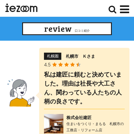
検
メ
review
索
ニ
口コミ紹介
ュ
ー
札幌市 Ｋさま
札幌圏
4.5
私は建匠に頼むと決めていま
した。理由は社長や大工さ
ん、関わっている人たちの人
柄の良さです。
株式会社建匠
住まいをつくり・まもる 札幌市の
工務店・リフォーム店