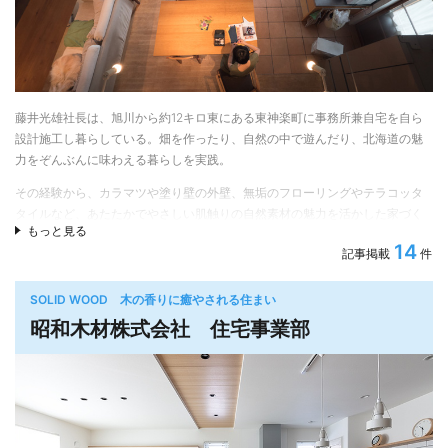
藤井光雄社長は、旭川から約12キロ東にある東神楽町に事務所兼自宅を自ら
設計施工し暮らしている。畑を作ったり、自然の中で遊んだり、北海道の魅
力をぞんぶんに味わえる暮らしを実践。
その経験から、カラマツや塗り壁の外壁、無垢のフローリングやテラコッタ
タイルなど、あたたかでやさしい肌触りの自然素材の魅力を活かした家づく
もっと見る
り、薪ストーブやウッドデッキ、オーダーキッチンなど暮らしの豊かさにつ
14
記事掲載
件
ながる住まいづくりも提案。そして未来の子どもたちのために環境負荷低減
を考え、太陽光発電や薪ストーブなどを利用し、光熱費削減や住環境改善を
目指している。断熱仕様は、外壁がグラスウール100ミリ+200ミリ＝300ミ
SOLID WOOD 木の香りに癒やされる住まい
リ、窓はLow-Eトリプルガラスなどが標準。高気密高断熱の注文住宅に取り
昭和木材株式会社 住宅事業部
組んでいる。
自然素材を重視した家づくり
藤井光雄工務店の建てる家は、外壁に道産カラマツや塗り壁、室内は珪藻土
や無垢の床材など自然素材をふんだんに活用している。年数を経ても、劣化
ではなくむしろ風合いが良くなり、景観の向上、住み心地の良さにもつなが