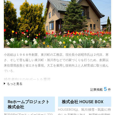
具を製作。設計施工、住宅建材、内装家具まで安心して任せられる一貫体制
が大きな特徴です。
北欧や和のテイストに加え、同社ならではのモダンスタイルも
家事動線に優れた女性目線のプランに定評のある昭和木材。北欧や和テイス
トを採り入れたナチュラルなスタイルが人気です。2024年6月にオープンし
た新モデルハウス「ひじり野スタイル」は、シンプルかつダイナミックな空
間変化を楽しめる設計。「昭和木材が長年培ってきた木を生かすノウハウと
施工力で、私たちにしか表現できないシンプルモダンを提案しました」と住
宅事業部 工事課長の髙野哲也さん。また一つプランの幅が広がりました。
小岩組は１９６８年創業、東川町の工務店。現社長小岩昭市氏は２代目。寒
さ、そして雪も厳しい東川町・旭川市などでの家づくりを行うため、創業以
本社が東川町にリニューアルオープン予定・旭川近郊の家づくり
来住環境改善と省エネを重視。大工を雇用し技術向上と人材育成に取り組ん
も強化
でいる。
2025年5月には東川町にある旭川工場近くに本社を移転・リニューアルオー
プン予定。今後は旭川市をはじめ、東川町や東神楽町など近郊地域での家づ
移住者向けのサポートを重視
もっと見る
くりについてもさらに強化していく予定で、候補宅地を選定中。道外からの
移住者向けの住まいづくりを多く手がけるようになったきっかけは、1998年
5
記事掲載
件
移住者や、2拠点居住者のセカンドハウスなども提案しています。
（平成10年）に成立した「優良田園住宅の建設の促進に関する法律」に基づ
き、東川町が道内第1号として宅地分譲を推進、町内への移住者・転入者が増
Reホームプロジェクト
株式会社 HOUSE BOX
加したこと。小岩組も移住希望者の住まいづくりをサポートし、注文住宅会
株式会社
社として施工実績を高めてきた。移住者の住まいづくりや地域との関わり、
HOUSEBOXは、旭川(積雪・気温)に特
補助金の活用策などもサポート。東川町の移住者にとって頼れる相談相手で
旭川のRe(アール・イー)ホームプロ
化した高断熱に加え、耐震性や気密性