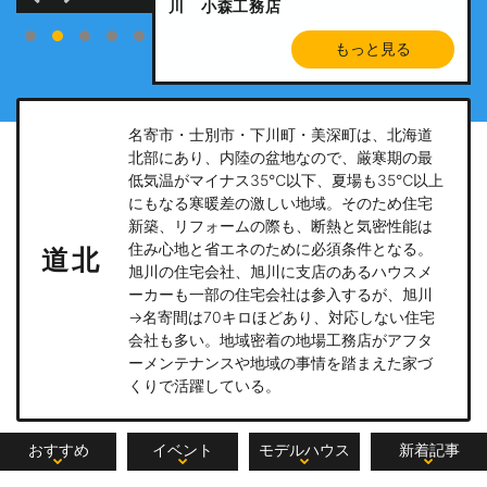
の家 /稚内市Ｉ邸/小山内建設
川 小森工務店
ホーム旭川・小森工務店
宅 幌延町・Ｎ邸 小山内建設
邸 小山内建設
もっと見る
もっと見る
もっと見る
もっと見る
もっと見る
名寄市・士別市・下川町・美深町は、北海道
北部にあり、内陸の盆地なので、厳寒期の最
低気温がマイナス35℃以下、夏場も35℃以上
にもなる寒暖差の激しい地域。そのため住宅
新築、リフォームの際も、断熱と気密性能は
住み心地と省エネのために必須条件となる。
道北
旭川の住宅会社、旭川に支店のあるハウスメ
ーカーも一部の住宅会社は参入するが、旭川
→名寄間は70キロほどあり、対応しない住宅
会社も多い。地域密着の地場工務店がアフタ
ーメンテナンスや地域の事情を踏まえた家づ
くりで活躍している。
おすすめ
イベント
モデルハウス
新着記事