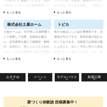
ての住まいに構築しています。特許
ニット工法」を採用。建物のベースと
移住希望者に向けたさまざまなサポー
を取得したオリジナル換気暖房シス
なるのは、柱と梁を溶接し、一体化し
ト、しらかばプロジェクトなどの地域
テム『エア・ファイン』をはじめ、
たユニットを積み重ねた「ボックスラ
活動にも積極的に参加している。住宅
もっと見る
もっと見る
旭川の暮らしを1年中快適に楽しめる
ーメン構造」。高層ビルなどに用いら
の新築・リフォームだけでなく、店舗
高性能住宅を提供いたします。オー
れる建築技術を応用し、強度とプラン
併用住宅なども対応する。
株式会社土屋ホーム
トピカ
ナー様の夢の実現のためにデザイン
の自由度の高さを実現する。
顔の見える施工を重視
も重視し、造作を多く取り入れ、希
土屋ホームは、1969年に土屋商事と
旭川を拠点にした設計事務所です。北
北海道セキスイハイム株式会社は、札
望には柔軟に対応いたします。オー
して創業して以降、北海道を拠点
海道が中心ですが、本州以南の設計も
施工面では、元大工の藤原社長が、ハ
幌・旭川・帯広・室蘭・函館・釧路な
ナー様のペースで、質の高い家を作
に、住宅産業を通じて物質的・精神
行っております。北海道では気候や風
ウスメーカーの施工現場では作業の効
どに支店があり、全国ハウスメーカー
り上げます。
的・健康的な「豊かさの人生を創造
土を踏まえ、温かく空間が豊かな建物
率化重視で、大工が建て主と一度も会
の中でも、積雪寒冷地北海道に適した
する」ことを企業使命に掲げて事業
を作りたいと考えています。また、設
うことなく家を建てることが多かった
断熱・気密性能の向上などに熱心に取
を行っている。「上質な住み心地」
計事務所としては珍しく施工部門を持
ことを踏まえ、アーケンでは「顔の見
り組んできた。2022年、札幌市内で
もっと見る
もっと見る
「揺るぎない安全」「安心の自社大
ち、工事可能なエリアであれば、自ら
える施工」を実施。具体的には家の着
の建築確認申請実績は180棟を超えて
工」の3点が同社のこだわり。中で
の設計に限り施工も行います。家具の
工前に、その家の設計と施工に関わる
おり、トップクラスの実績となってい
も「上質な住み心地」に向けては、
町旭川の強みを活かし、計画段階から
関係者とお施主様が交流できるお食事
る。
おすすめ
イベント
モデルハウス
新着記事
木造軸組構造を進化させ、構造躯体
家具会社などと綿密な打ち合わせを行
会を開催。大工・職人は、建て主のマ
を断熱材で外側から包み込み、柱や
い完成度の高い建物を造りたいと取り
イホームに対する思い、職人としての
断熱材の隙間から家の中の「あたた
組んでいます。
プロ意識、自分が建てる家という愛
かさ」が逃げるのを防ぐ外断熱
着、仕事に対する誇りが高まる。建て
「BES-T 構法」を採用している。ま
主の側も現場見学がしやすくなった
家づくり体験談 投稿募集中！
た、軸組構造と壁構造の接合部分に
り、施工現場で気づいた要望（棚やコ
オリジナルの接合金物を採用し耐久
ンセントなどの追加など）を現場の大