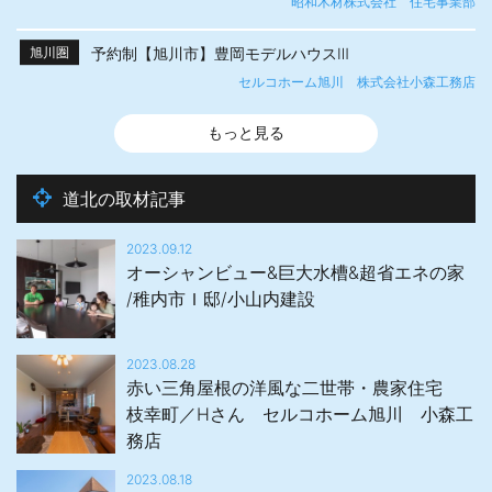
昭和木材株式会社 住宅事業部
予約制【旭川市】豊岡モデルハウスⅢ
旭川圏
セルコホーム旭川 株式会社小森工務店
もっと見る
道北の取材記事
2023.09.12
オーシャンビュー&巨大水槽&超省エネの家
/稚内市Ｉ邸/小山内建設
2023.08.28
赤い三角屋根の洋風な二世帯・農家住宅
枝幸町／Hさん セルコホーム旭川 小森工
務店
2023.08.18