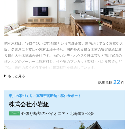
ること、さらに工業製品は廃盤になることがあり、その場合は、例えば外壁
の場合、全面張り替えなどコスト面の負担につながることもあるが、自然素
材は何年経っても調達できるというメリットもある。
高断熱高気密にZEHも提案
住宅の断熱・気密性能を高めることで、化石エネルギーの消費削減と、結露
や寒さなど、住み心地の課題解決を重視。さらに太陽光発電を組み合わせる
昭和木材は、1913年(大正2年)創業という老舗企業。道内だけでなく東京や大
ことでZEH（ネット・ゼロ・エネルギーハウス）の住まいづくりの実績も重
阪、名古屋にも支店や製材工場を持ち、国内外の良質な木材の安定供給に取
ねている。
り組む大手木材総合会社です。あのカンディハウスや匠工芸など旭川家具の
ほとんどのメーカーに原材料を、柱や梁のプレカット製材・パネル製造など
では、道内の多くの住宅会社に建築材料を供給しています。
もっと見る
設計施工、住宅建材、内装家具まで安心して任せられる一貫体制
22
記事掲載
件
設計担当自らが丁寧にヒアリングし、暮らしやすいプランを設計。細部まで
配慮の行き届いた提案は、一棟ごとに新たな試みが見られます。突板天井や
東川の家づくり～高気密高断熱・移住サポート
造作による美しい収納家具など、木の魅力「木味（きあじ）」を生かしたコ
株式会社小岩組
ーディネートも同社ならではの魅力です。
外張り断熱のパイオニア・北海道SHS会
家づくりには全て自社工場で製材した精度の高い材料を使用しており、無垢
グループ
板工房「 和」～NAGOMI～では世界中から集められた貴重な一枚板でつくる
ダイニング・テーブルや、框扉付きの本格家具など、高品質でオリジナル家