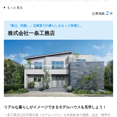
す。昨今は職人不足・担い手不足が特に問題視されている業界ですが、新人
育成に力を入れている弊社では長い将来を見据え、人に投資をすることが会
もっと見る
社の財産につながり、結果としてお客様に満足のいただけるお家をご提供で
2
記事掲載
件
きると信じ、安定した技術力を提供できるよう環境を整えております。
「家は、性能。」北海道での暮らしをもっと快適に。
好きをカタチに、そして快適に
株式会社一条工務店
木造在来工法だからこそ、なるべく理想の間取りに柔軟に対応いたします。
昨今、SNSの普及に伴い情報の取得が容易になりました。やりたいことをご
提案くださるお客様が増え、プロからの目線でそれが可能なのか、またはも
っとこうしてみるのはいかがでしょうかと提案しより良いおうちづくりをサ
ポートさせていただいております。
あなたの夢は、弊社が受け止め「カタチ」にします。そのために細かな打ち
合わせや、個人情報保護の意識が強い時代ではありますが、細かなヒアリン
グにもご協力いただけると精度の高いおうちづくりをサポートできると確信
しております。
Instagramアカウントで詳しくお話させていただいています。せひご覧くださ
い。
▶sakashitahouse
https://www.instagram.com/sakashitahouse/?hl=ja
リアルな暮らしがイメージできるモデルハウスを見学しよう！
快適な住環境
一条工務店は住宅展示場（モデルハウス）を全国各地で展開。ほぼ「標準仕
標準で
断熱等級６・HEAT20-G2
基準をクリア。