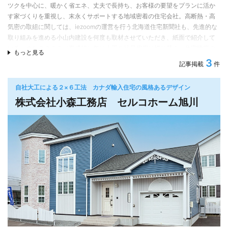
また、二世帯住宅や平屋、三階建てなど、敷地条件や家族構成に合わせた最
このほかにも、
ツクを中心に、暖かく省エネ、丈夫で長持ち、お客様の要望をプランに活か
適なプランを提案しています。
・スーパーハードボード+サウンドカットによる軽量落下物の落下音減少
す家づくりを重視し、末永くサポートする地域密着の住宅会社。高断熱・高
・軽鉄天井下地により、耐火・湿気に効果を発揮し、クロス割れを防ぎ家へ
気密の取組に関しては、iezoomの運営を行う北海道住宅新聞社も、先進的な
一条工務店の家づくりが分かる多彩な施設やサービス
の負担を軽減
取り組みを進める小山内建設を何度も取材させていただき、紙面で紹介して
道内各地で、入居宅訪問や構造・完成見学会、無料地盤調査、バーチャル展
・ホルムアルデヒドを壁・天井全面から吸収分解するクリーンなおうちお家
いる。また２０００（平成12）年に大工を社員雇用に切り替え、住宅建築の
もっと見る
示場など、一条工務店の家づくりを知ることができるサービスやイベントを
（シックハウス対策）
根幹となる大工の技能、意識向上にも取り組んでいる。
3
記事掲載
件
開催しています。石狩市の「札幌ハウジングテクノロジーセンター」は、実
・第1種換気と併用することでよりきれいな空気環境を実現いたします
際に見て触れて「性能の違い」について学ぶことができ、ご家族そろって楽
“賢く”暖かく住む家づくり
これまでに、3600家族以上のお家に携わり、そこから導き出した坂下ハウス
しめる施設です。 ※詳しくは下記の「開催中のイベント」一覧でチェックして
自社大工による２×６工法 カナダ輸入住宅の風格あるデザイン
小山内建設が目指すのは、日照時間が少なく、厳しい寒さや風雪にさらされ
だからこそ提供できるおうちがあります。
みてください。
株式会社小森工務店 セルコホーム旭川
る日本の最北地域においても、エネルギーをできるだけ使わずに快適で暖か
く暮らすことができる家づくり。ただ暖かく住むのではなく、不要なエネル
※展示場の詳細・見学予約は下記の「公開中のモデルハウス」一覧から展示場
充実の保証内容
ギー消費も抑えられるエコな家とすることで、“賢く”暖かく住むというのが小
名をクリック！
・建物保障20年（最長60年まで延長可能※条件あり）
山内建設の目指す家づくり。小山内建設の家は、『北方型住宅2020』と呼ば
・地盤保障20年
れる、北海道の気候風土に適した断熱性・気密性の高い住宅の仕様を基本と
資料請求はこちら
・設備保障10年
して設計。断熱性の指標であるUA値※1は0.23W/(㎡・K)程度と、国が定める
① 24時間365日対応のコールセンター
省エネ基準UA値0.46W/(㎡・K)を大幅に超える高水準（※１・値が小さいほど
② 修理費・出張費が何度でも無料
高断熱）。また気密性の指標であるC値※2は 0.1～0.5㎠/㎡ 程度と、『北方型
③ 資産価値になる保障継承
住宅2020』の基準である1.0㎠/㎡を優に超えています（※２・値が小さいほど
高気密）。
急な故障やトラブルにも一早く対応できる環境体制が整っております。
安全で長生きできる家づくり