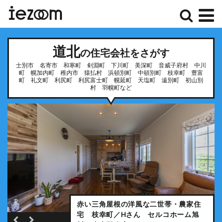
検
メ
道北
索
ニ
の住宅会社をさがす
士別市 名寄市 和寒町 剣淵町 下川町 美深町 音威子府村 中川
ュ
町 幌加内町 稚内市 猿払村 浜頓別町 中頓別町 枝幸町 豊富
町 礼文町 利尻町 利尻富士町 幌延町 天塩町 遠別町 初山別
ー
村 羽幌町など
赤い三角屋根の洋風な二世帯・農家住
オーシャンビュー&巨大水槽&超省エネ
宅 枝幸町／Hさん セルコホーム旭
塔のある可愛い家/枝幸町Ｓ邸/ セルコ
断熱性能と子育て環境重視の平屋住
モダンデザインの平屋住宅 稚内Ｙ