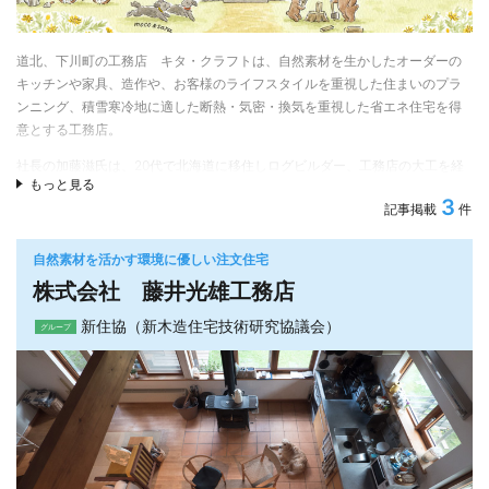
道北、下川町の工務店 キタ・クラフトは、自然素材を生かしたオーダーの
キッチンや家具、造作や、お客様のライフスタイルを重視した住まいのプラ
ンニング、積雪寒冷地に適した断熱・気密・換気を重視した省エネ住宅を得
意とする工務店。
社長の加藤滋氏は、20代で北海道に移住しログビルダー、工務店の大工を経
もっと見る
験し下川町で２００１年にキタ・クラフトを創業。ナチュラルテイストの家
3
記事掲載
件
づくりが特長で、顧客の要望に丁寧に対応する中でデザイン・プラン面でも
魅力が高まり、現在は下川町内に限らず士別市・名寄市・興部町・剣淵町・
和寒町・美深町・旭川エリアなどで木造注文住宅などの新築、リフォームな
自然素材を活かす環境に優しい注文住宅
どを行っている。
株式会社 藤井光雄工務店
新住協（新木造住宅技術研究協議会）
グループ