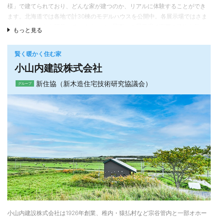
様」で建てられており、どんな家が建つのか、リアルに体験することができ
C値も全棟平均
０．５未満
となっております。
ます。北海道では各地で計30棟のモデルハウスを公開中。各展示場ではさま
「
全室床暖房
」を採用し、－25度以上の厳しい冬でも快適に暖かい住環境を
ざまなイベントも開催しています。ぜひ最寄りの展示場で実際の建物を見
もっと見る
ご提供。北海道は夏冬の寒暖差が60度にもなります。過去最低気温（－40
学・体感してみてください。
度）を記録している旭川市は特に冬場の底冷えに悩まされておりました。
世界でいちばん選ばれている注文住宅メーカー※
賢く暖かく住む家
「坂下ハウス」では、そのような問題を解決すべく、
小山内建設株式会社
理想とする住まいを、納得価格で多くの方に提供していくことも「家は、性
「
断熱
」
能。」を掲げる上での大切なテーマとしてきた一条工務店。その想いで続け
・スカート断熱
新住協（新木造住宅技術研究協議会）
グループ
てきた住まいづくりが多くのオーナーに支持されたことで、2019年から5年連
・軸間断熱105㎜(配管部分にも隙間なく充填)
TM
続で「最新年間で最も売れている注文住宅会社」として、ギネス世界記録
・付加断熱セルボード50㎜
に認定されています。 ※記録名｢最新年間で最も売れている注文住宅会社｣（認
・天井二重断熱
定対象年：2023年）
「
気密
」
ダントツの住宅性能・豊富なラインアップも魅力
・防湿土間基礎（ワイヤーメッシュ・コーキング処理）
・ウレタン処理（細部・配線など外部に関わる全て）
超気密・超断熱性能と全館床暖房により、玄関や廊下、トイレやお風呂まで
・気密シート
家中が暖かく、ストーブやパネルヒーターいらずの暮らしを叶えます。冷暖
・気密テープ
房費を気にせず、ワンランク上の快適を届けています。 また窓、断熱材や住
・気密ボックス
宅設備など多岐にわたる製品を自社グル―プで開発することで、高性能・高
・気密測定による品質の一定化
品質な住まいを標準仕様、納得価格で提供しています。
徹底した断熱・気密処理があるからこそ、快適な住環境をご提供できます。
デザイン・テイストは豊富なラインアップから好みのスタイルが選べます。
小山内建設株式会社は1926年創業、稚内・猿払村など宗谷管内と一部オホー