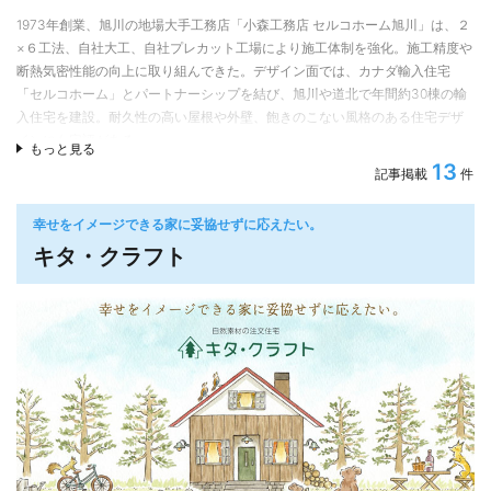
小山内建設では耐久性と耐震性に優れた「長期優良住宅」を基本仕様として
1973年創業、旭川の地場大手工務店「小森工務店 セルコホーム旭川」は、２
いる。長期優良住宅とは国が定める認定制度の基準をクリアし、行政の認定
×６工法、自社大工、自社プレカット工場により施工体制を強化。施工精度や
を受けた住宅のことで、災害にも強く、経年劣化を最小限に抑えた家づくり
断熱気密性能の向上に取り組んできた。デザイン面では、カナダ輸入住宅
を目指したものです。
「セルコホーム」とパートナーシップを結び、旭川や道北で年間約30棟の輸
例えば耐震性能は、数百年に一度の地震の1.25倍の力でも倒壊・崩壊しない耐
入住宅を建設。耐久性の高い屋根や外壁、飽きのこない風格のある住宅デザ
震等級２（倒壊等防止）とし、メンテナンス性では点検しやすい高さの床下
インにも定評がある。
もっと見る
空間や小屋裏の点検口設置など劣化対策等級３などに適合している。
13
記事掲載
件
営業担当のきめ細かい対応
いつまでも考え続ける家づくり
また営業担当が打合せから完成お引き渡しに至るまで担当。間取りや外観デ
幸せをイメージできる家に妥協せずに応えたい。
小山内建設の家づくりはフルオーダーの完全注文住宅。必要な部屋数や間取
ザイン、照明やクロス、洗面化粧台やキッチン、ウッドデッキ、薪ストーブ
りのレイアウト、外観・内観のイメージ等、プラン・デザインはすべてお客
キタ・クラフト
をはじめ、顧客の住まいづくりに対するさまざまな要望に丁寧に応えること
様のご要望を元に設計を進めている。あれこれと迷うのが家づくりの“あるあ
で顧客満足度の高い注文住宅を実現、毎年、住宅受注の３割近くがOB客から
る”だが、小山内建設では着工してからも極力お客様のご要望による変更に対
の紹介で安定経営を続けている。
応している。地域に根差す工務店として、建てて頂いたお客様への気配りを
自社プレカット工場で生産性と性能を強化
忘れず、アフターケアについても丁寧な対応を行っている。
水平荷重や垂直荷重を床や壁などの面で負担する枠組み壁工法（ツーバイフ
ォー工法）を採用し、地震や台風による衝撃に強い住まいづくりを推進。カ
ナダ産木材を使用した2×6住宅を適正価格でご提供する為に、小森工務店では
自社工場でプレカット加工を行い、自社大工の技術向上にも取り組んでい
る。