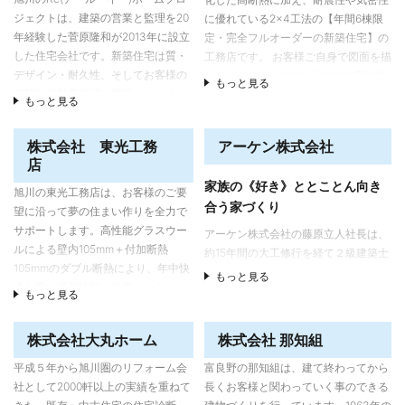
もある。首都圏など本州の移住希望者とは、電話やメールだけでなく、小岩
ジェクトは、建築の営業と監理を20
に優れている2×4工法の【年間6棟限
社長が自ら東京などに打ち合わせに出向くこともあり、移住を目指す顧客の
年経験した菅原隆和が2013年に設立
定・完全フルオーダーの新築住宅】の
要望や不安にきめ細かく対応している。
した住宅会社です。新築住宅は質・
工務店です。 お客様ご自身で図面を描
デザイン・耐久性、そしてお客様の
くことができ、HOUSE BOXの高性能
もっと見る
高断熱・高気密住宅を自社大工で施工
要望と光熱費削減を重視していま
な建物・技術を融合させ、間取り・外
もっと見る
北海道・東川町は、四季の変化が大きく、特に冬の厳しい寒さも特徴。社員
す。リノベーションは既存住宅の状
観・内観全てにおいてお客様と共に理
として大工を雇用し、自社施工で家づくりを行うことで、住宅性能の向上に
態を診断し、基礎・柱・梁など使え
想のお家を作り上げていきます。
株式会社 東光工務
アーケン株式会社
取り組んでいる。
る部位は再利用しながら、断熱・気
店
密・耐震性能などを向上させ、間取
家族の《好き》ととことん向き
りやデザインなども改修し、快適な
旭川の東光工務店は、お客様のご要
合う家づくり
暮らしを実現する住まいに再生させ
望に沿って夢の住まい作りを全力で
ます。
サポートします。高性能グラスウー
アーケン株式会社の藤原立人社長は、
ルによる壁内105mm＋付加断熱
約15年間の大工修行を経て２級建築士
105mmのダブル断熱により、年中快
の資格を取得、大手ハウスメーカーで
もっと見る
適な高い断熱性能を確保。さらに、
設計、営業、現場監督などを経験。顧
もっと見る
外壁300mm断熱やトリプルサッシを
客の要望をしっかり伺い、顧客のライ
使い、暖房エネルギーを大幅に削減
フスタイルを実現できる注文住宅を実
株式会社大丸ホーム
株式会社 那知組
したQ1.0－X住宅も手がけています。
現させようと2014年５月に北海道東川
お引渡し前の全棟気密測定の実施
町でアーケン株式会社を設立。
平成５年から旭川圏のリフォーム会
富良野の那知組は、建て終わってから
や、構造や雨漏りにかかる部分の10
社として2000軒以上の実績を重ねて
長くお客様と関わっていく事のできる
大工、設計者の目線・経験も踏まえた
年間保証、住宅保険への加入など、