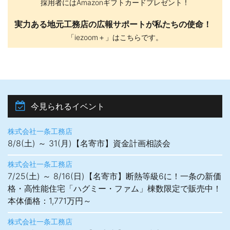
採用者にはAmazonギフトカードプレゼント！
性能の向上にも注力している。
工さんに伝えやすくなるなどのメリッ
トがある。
実力ある地元工務店の広報サポートが私たちの使命！
注文住宅ブランド「カーディナルハ
「iezoom＋」はこちらです。
ウス BES-T019（ベスト ゼロ・ワ
ン・ナイン）」は、2022年10月に新
設された国の断熱等性能等級7をクリ
ア。一般財団法人省エネルギーセン
ターが主催する「2022年度省エネ大
賞」の製品・ビジネスモデル部門
で、最高賞の経済産業大臣賞を受賞
今見られるイベント
した。
株式会社一条工務店
8/8(土) ～ 31(月)【名寄市】資金計画相談会
株式会社一条工務店
7/25(土) ～ 8/16(日)【名寄市】断熱等級6に！一条の新価
格・高性能住宅「ハグミー・ファム」棟数限定で販売中！
本体価格：1,771万円～
株式会社一条工務店