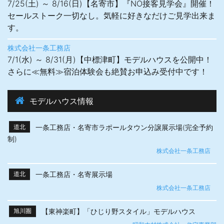
7/25(土) ～ 8/16(日)【名寄市】『NO接客見学会』開催！
セールストーク一切なし。気軽に好きなだけご見学出来ま
す。
株式会社一条工務店
7/1(水) ～ 8/31(月)【中標津町】モデルハウスを公開中！
さらに≪無料≫宿泊体験会も絶賛お申込み受付中です！
モデルハウス情報
一条工務店・名寄市ラポールタウン分譲展示場(完全予約
道北
制)
株式会社一条工務店
一条工務店・名寄展示場
道北
株式会社一条工務店
【東神楽町】「ひじり野スタイル」モデルハウス
旭川圏