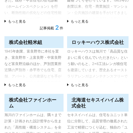
きた。既存・中古住宅の住宅診断
建物づくりを行っています。1963年の
高性能・高品質な家づくりをベース
暮らしの安心を守る取り組みもして
（ホームインスペクション）を行
創業以来、住宅・商業施設・マンショ
に、料理やDIY、薪ストーブ、音楽、
います。
い、断熱性能の劣化などの住宅性能
ン・公共施設の建築を手がけてきまし
店舗併用、移住、車、アウトドア、ペ
を見極め、省エネで暖かい住宅にリ
た。どのような生活空間が必要で、ど
もっと見る
もっと見る
ット、水槽などの趣味、ライフスタイ
フォーム・リノベーションする提案
ういうライフスタイルが理想なのかを
2
記事掲載
件
ルをはじめ、アンティークやアメリカ
を行っている。雪庇を安全・簡単に
第一に、在来工法や２×４工法など、
ン、ナチュラルテイストなど、オーナ
切断する「スノーカットマン」も大
要望にあった工法、建方をしていま
ーが望むデザイン、インテリアも含め
株式会社軽米組
ロッキーハウス株式会社
丸ホームの特許。
す。空気が美味しい富良野の美しい自
た要望を重視した家づくりが特長。
然の中で、健康と幸せを毎日実感でき
1945年創業、富良野市に本社を置
ロッキーハウスは旭川で「高品質な住
現在は新築事業も強化。高気密高断
る家をご提案いたします。
ライフスタイルから見た建築
き、富良野市・上富良野・中富良野
まいに長く住んでいただきたい」とい
熱住宅「ＦＰの家」の家づくりを行
など富良野沿線のほか、芦別営業所
う願いのもと、2×6工法レンガ積住宅
っている。平成28年10月に代表取締
設計力の面では藤原社長をはじめ設
近隣の芦別市・赤平市でも住宅、店
を建築しています。歴史あるオースト
役社長が２代目の田中裕輔氏に継承
計・プランニングを担当する太田貴洋
舗、アパート、公共建築などを手が
ラリアレンガはメンテナンスフリーで
され、住宅性能の追求とともに、施
氏、社外の建築家との連携も行いなが
けています。住宅の高断熱高気密化
年月を重ねるごとに味わいと美しさが
主のライフスタイルを踏まえた提案
もっと見る
もっと見る
ら「建築」から見た「ライフスタイ
で暖房消費エネルギーを大幅に削減
深まります。熟練した職人が丁寧に1
にも力を入れている。
ル」ではなく「ライフスタイル」から
し、さらに地中熱ヒートポンプ暖房
個ずつ積み上げます。 一級電磁波測定
見た「建築」。さらに言えば「食」か
株式会社ファインホー
北海道セキスイハイム株
やエコキュート給湯、太陽光発電な
士による健康面も考慮した快適な住宅
ら見た「建築」といった、別の視点か
ム
式会社
ども併用、光熱費実質０のZEH（ネ
のご提案は旭川初の試みです。 これか
ら見た取り組み方を重視。食の専門家
ット・ゼロ・エネルギーハウス）に
らも、3世帯以上にわたって暮らせる
旭川のファインホームは、隅々まで
セキスイハイムは、住宅をユニット単
と連携したオーダーキッチンの制作
も取り組み、実測値を元に検証も行
住宅をご提案いたします。
計算・計画された設計哲学から生ま
位に分割して、品質管理の徹底された
や、飲食店のプロデュース・宣伝のサ
っています。
れた「高性能・構造システム」を全
工法で精密につくり込む、独自の「ユ
ポート、東川町をはじめ、旭川圏への