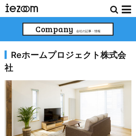
検
メ
Company
索
ニ
会社の記事・情報
ュ
ー
Reホームプロジェクト株式会
社