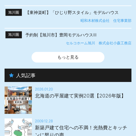
【東神楽町】「ひじり野スタイル」モデルハウス
旭川圏
昭和木材株式会社 住宅事業部
予約制【旭川市】豊岡モデルハウスⅢ
旭川圏
セルコホーム旭川 株式会社小森工務店
もっと見る
人気記事
2026.01.20
北海道の平屋建て実例20選【2026年版】
2009.12.28
新築戸建て住宅への不満！光熱費とキッチ
ンに怒りの声