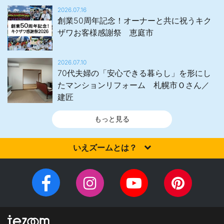
2026.07.16
創業50周年記念！オーナーと共に祝うキク
ザワお客様感謝祭 恵庭市
2026.07.10
70代夫婦の「安心できる暮らし」を形にし
たマンションリフォーム 札幌市Ｏさん／
建匠
もっと見る
いえズームとは？
家を建てるなら、設計施工力・提案力など「真の実力」を有する
住宅会社を選びませんか？iezoom（いえズーム）は（株）北海道
Facebook
Instagram
YouTube
Pinteres
住宅新聞社が、日頃の住宅業界への取材を元に、優れたハウスメ
チ
ペ
ーカー・工務店を紹介するサイトです。
ャ
ー