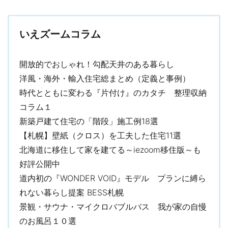
・付加断熱セルボード50㎜
・天井二重断熱
いえズームコラム
「
気密
」
・防湿土間基礎（ワイヤーメッシュ・コーキング処理）
開放的でおしゃれ！勾配天井のある暮らし
・ウレタン処理（細部・配線など外部に関わる全て）
洋風・海外・輸入住宅総まとめ（定義と事例）
・気密シート
・気密テープ
時代とともに変わる『片付け』のカタチ 整理収納
・気密ボックス
コラム１
・気密測定による品質の一定化
新築戸建て住宅の「階段」施工例18選
【札幌】壁紙（クロス）を工夫した住宅11選
徹底した断熱・気密処理があるからこそ、快適な住環境をご提供
できます。
北海道に移住して家を建てる～iezoom移住版～も
好評公開中
このほかにも、
道内初の『WONDER VOID』モデル プランに縛ら
・スーパーハードボード+サウンドカットによる軽量落下物の落下
音減少
れない暮らし提案 BESS札幌
・軽鉄天井下地により、耐火・湿気に効果を発揮し、クロス割れ
景観・サウナ・マイクロバブルバス 我が家の自慢
を防ぎ家への負担を軽減
のお風呂１０選
・ホルムアルデヒドを壁・天井全面から吸収分解するクリーンな