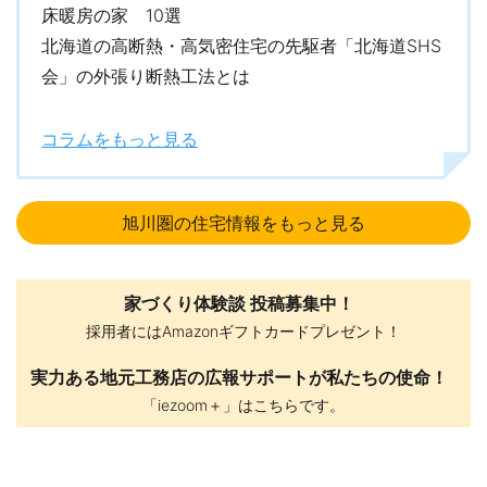
床暖房の家 10選
おうちお家（シックハウス対策）
北海道の高断熱・高気密住宅の先駆者「北海道SHS
・第1種換気と併用することでよりきれいな空気環境を実現いたし
会」の外張り断熱工法とは
ます
これまでに、3600家族以上のお家に携わり、そこから導き出した
コラムをもっと見る
坂下ハウスだからこそ提供できるおうちがあります。
充実の保証内容
旭川圏の住宅情報をもっと見る
・建物保障20年（最長60年まで延長可能※条件あり）
・地盤保障20年
・設備保障10年
家づくり体験談 投稿募集中！
① 24時間365日対応のコールセンター
② 修理費・出張費が何度でも無料
採用者にはAmazonギフトカードプレゼント！
③ 資産価値になる保障継承
実力ある地元工務店の広報サポートが私たちの使命！
急な故障やトラブルにも一早く対応できる環境体制が整っており
「iezoom＋」はこちらです。
ます。