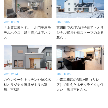
ちづくりをサポートできると確信しております。
Instagramアカウントで詳しくお話させていただいています。せひ
ご覧ください。
2026.03.09
2026.01.07
▶sakashitahouse
「上質に暮らす。」北門平屋モ
東川町でのびのび子育て・オリ
https://www.instagram.com/sakashitahouse/?hl=ja
デルハウス 旭川市／坂下ハウ
ジナル家具や薪ストーブのある
ス
暮らし
快適な住環境
標準で
断熱等級６・HEAT20-G2
基準をクリア。
C値も全棟平均
０．５未満
となっております。
「
全室床暖房
」を採用し、－25度以上の厳しい冬でも快適に暖か
い住環境をご提供。北海道は夏冬の寒暖差が60度にもなります。
2025.12.24
2025.12.05
過去最低気温（－40度）を記録している旭川市は特に冬場の底冷
カウンター付キッチンや昭和木
小森工務店のRELAIR （リレ
えに悩まされておりました。「坂下ハウス」では、そのような問
材オリジナル家具が主役の家
ア）で叶えたホテルライクな住
題を解決すべく、
旭川市S邸
まい 旭川市Ｋさん
「
断熱
」
・スカート断熱
・軸間断熱105㎜(配管部分にも隙間なく充填)