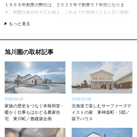
１９６８年創業の弊社は、２０２５年で創業５７年目になりま
す。創業以来自社大工を抱え、これまでの実績とともに日々技術
力の向上に努めております。昨今は職人不足・担い手不足が特に
もっと見る
問題視されている業界ですが、新人育成に力を入れている弊社で
は長い将来を見据え、人に投資をすることが会社の財産につなが
り、結果としてお客様に満足のいただけるお家をご提供できると
信じ、安定した技術力を提供できるよう環境を整えております。
旭川圏の取材記事
好きをカタチに、そして快適に
木造在来工法だからこそ、なるべく理想の間取りに柔軟に対応い
たします。 昨今、SNSの普及に伴い情報の取得が容易になりまし
た。やりたいことをご提案くださるお客様が増え、プロからの目
線でそれが可能なのか、またはもっとこうしてみるのはいかがで
2026.04.01
2026.03.09
しょうかと提案しより良いおうちづくりをサポートさせていただ
家族の歴史をつなぐ本格和室・
北海道で楽しむサーファーズテ
いております。
暖かく仕事もはかどる農家住
イストの家 東神楽町・S邸／
宅 東川町／雅建築企画
坂下ハウス
あなたの夢は、弊社が受け止め「カタチ」にします。そのために
細かな打ち合わせや、個人情報保護の意識が強い時代ではありま
すが、細かなヒアリングにもご協力いただけると精度の高いおう