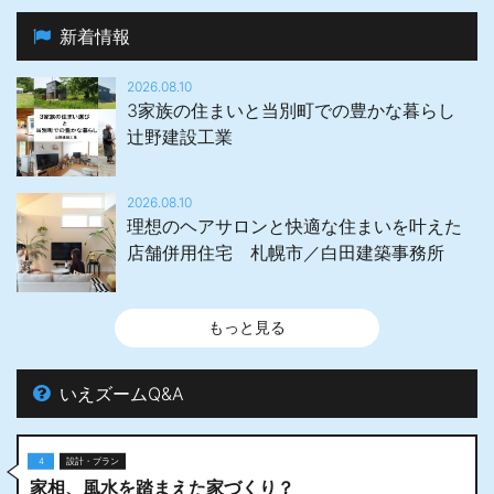
新着情報
2026.08.10
3家族の住まいと当別町での豊かな暮らし
辻野建設工業
2026.08.10
理想のヘアサロンと快適な住まいを叶えた
店舗併用住宅 札幌市／白田建築事務所
もっと見る
いえズームQ&A
4
設計・プラン
家相、風水を踏まえた家づくり？