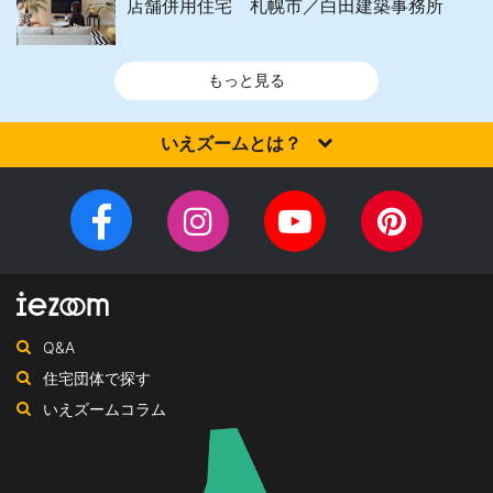
店舗併用住宅 札幌市／白田建築事務所
もっと見る
いえズームとは？
家を建てるなら、設計施工力・提案力など「真の実力」を有する
住宅会社を選びませんか？iezoom（いえズーム）は（株）北海道
Facebook
Instagram
YouTube
Pinteres
住宅新聞社が、日頃の住宅業界への取材を元に、優れたハウスメ
チ
ペ
ーカー・工務店を紹介するサイトです。
ャ
ー
ン
ジ
ネ
Q&A
ル
住宅団体で探す
いえズームコラム