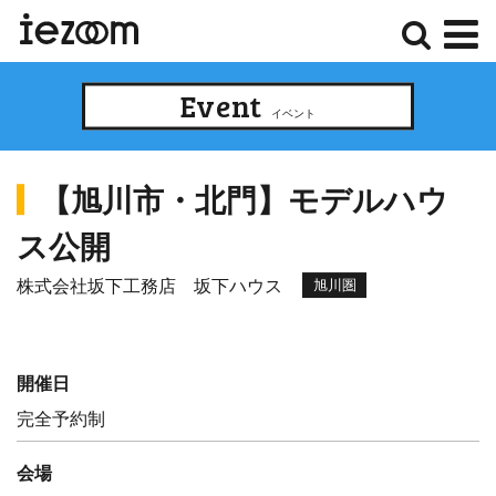
検
メ
Event
索
ニ
イベント
ュ
ー
【旭川市・北門】モデルハウ
ス公開
株式会社坂下工務店 坂下ハウス
旭川圏
開催日
完全予約制
会場