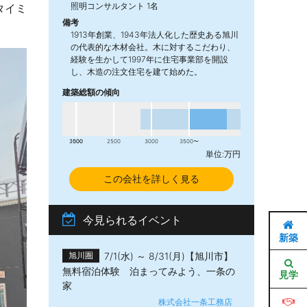
照明コンサルタント 1名
タイミ
備考
1913年創業、1943年法人化した歴史ある旭川
の代表的な木材会社。木に対するこだわり、
経験を生かして1997年に住宅事業部を開設
し、木造の注文住宅を建て始めた。
建築総額の傾向
2000
1500
2500
3000
3500〜
単位:万円
この会社を詳しく見る
今見られるイベント
新築
7/1(水) ～ 8/31(月)【旭川市】
旭川圏
無料宿泊体験 泊まってみよう、一条の
見学
家
株式会社一条工務店