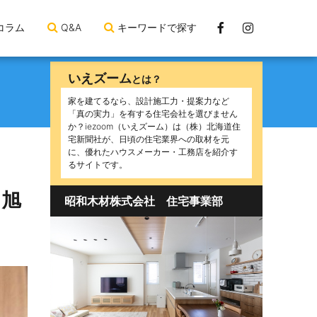
Facebook
Instagram
コラム
Q&A
キーワードで探す
ペ
ー
いえズーム
とは？
ジ
家を建てるなら、設計施工力・提案力など
「真の実力」を有する住宅会社を選びません
か？iezoom（いえズーム）は（株）北海道住
宅新聞社が、日頃の住宅業界への取材を元
に、優れたハウスメーカー・工務店を紹介す
るサイトです。
 旭
昭和木材株式会社 住宅事業部