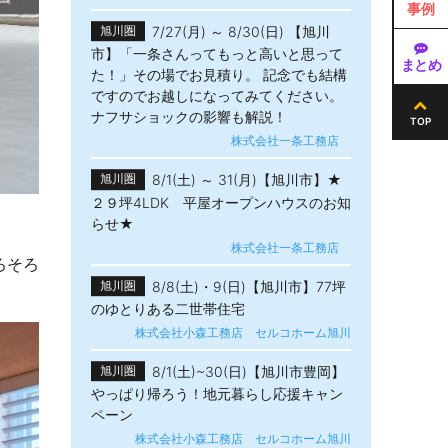
事例
7/27(月) ～ 8/30(日) 【旭川
旭川圏
市】「一条さんってもっと高いと思って
まとめ
た！」その場でお見積り。 記念でも結構
ですのでお越しになってみてください。
ナフサショックの影響も解説！
TOP
株式会社一条工務店
8/1(土) ～ 31(月)【旭川市】★
旭川圏
２９坪4LDK 平屋オープンハウスのお知
らせ★
株式会社一条工務店
ろそろ
8/8(土)・9(日)【旭川市】77坪
旭川圏
のゆとりある二世帯住宅
株式会社小森工務店 セルコホーム旭川
8/1(土)~30(日)【旭川市豊岡】
旭川圏
やっぱり帰ろう！地元暮らし応援キャン
ペーン
株式会社小森工務店 セルコホーム旭川