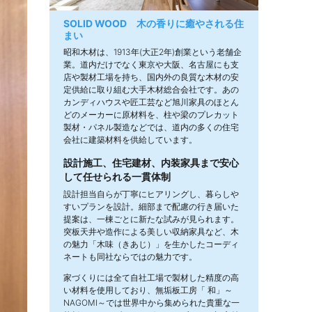
SOLID WOOD 木の香りに癒やされる住
まい
昭和木材は、1913年(大正2年)創業という老舗企
業。道内だけでなく東京や大阪、名古屋にも支
店や製材工場を持ち、国内外の良質な木材の安
定供給に取り組む大手木材総合会社です。あの
カンディハウスや匠工芸など旭川家具のほとん
どのメーカーに原材料を、柱や梁のプレカット
製材・パネル製造などでは、道内の多くの住宅
会社に建築材料を供給しています。
設計施工、住宅建材、内装家具まで安心
して任せられる一貫体制
設計担当自らが丁寧にヒアリングし、暮らしや
すいプランを設計。細部まで配慮の行き届いた
提案は、一棟ごとに新たな試みが見られます。
突板天井や造作による美しい収納家具など、木
の魅力「木味（きあじ）」を生かしたコーディ
ネートも同社ならではの魅力です。
家づくりには全て自社工場で製材した精度の高
い材料を使用しており、無垢板工房「 和」～
NAGOMI～では世界中から集められた貴重な一