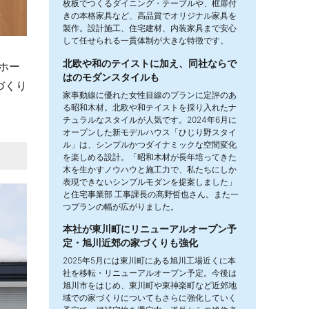
枚板でつくるダイニング・テーブルや、框扉付
きの本格家具など、高品質でオリジナル家具を
製作。設計施工、住宅建材、内装家具まで安心
して任せられる一貫体制が大きな特徴です。
北欧や和のテイストに加え、同社ならで
ホー
はのモダンスタイルも
づくり
家事動線に優れた女性目線のプランに定評のあ
る昭和木材。北欧や和テイストを採り入れたナ
チュラルなスタイルが人気です。2024年6月に
オープンした新モデルハウス「ひじり野スタイ
ル」は、シンプルかつダイナミックな空間変化
を楽しめる設計。「昭和木材が長年培ってきた
木を生かすノウハウと施工力で、私たちにしか
表現できないシンプルモダンを提案しました」
と住宅事業部 工事課長の髙野哲也さん。また一
つプランの幅が広がりました。
本社が東川町にリニューアルオープン予
定・旭川近郊の家づくりも強化
2025年5月には東川町にある旭川工場近くに本
社を移転・リニューアルオープン予定。今後は
旭川市をはじめ、東川町や東神楽町など近郊地
域での家づくりについてもさらに強化していく