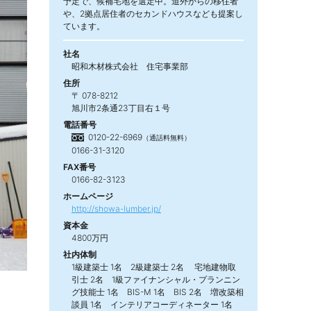
予定で、候補宅地を選定中。道外からの移住者
や、2拠点居住者のセカンドハウスなども提案し
ています。
社名
昭和木材株式会社 住宅事業部
住所
〒 078-8212
旭川市2条通23丁目右１号
電話番号
0120-22-6969
（通話料無料）
0166-31-3120
FAX番号
0166-82-3123
ホームページ
http://showa-lumber.jp/
資本金
4800万円
社内体制
1級建築士 1名 2級建築士 2名 宅地建物取
引士 2名 1級ファイナンシャル・プランニン
グ技能士 1名 BIS-M 1名 BIS 2名 増改築相
談員 1名 インテリアコーディネーター 1名