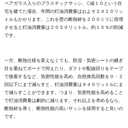
ペアガラス入りのプラスチックサッシ、C値１０という住
宅を建てた場合、年間の灯油消費量はおよそ２４１０リッ
トルもかかります。これを壁の断熱材を２００ミリに倍増
させると灯油消費量は２０５０リットル。約１５％の削減
です。
一方、断熱仕様を変えなくても、防湿・気密シートの継ぎ
目を重ねてボードで抑えたり、ダクトや配線回りをテープ
で接着するなど、気密性能を高め、自然換気回数を０・２
回以下にまで減らすと、灯油消費量は９４０リットルにま
で減らすことができます。つまり、気密性能を高めること
で灯油消費量は劇的に減ります。それ以上を求めるなら、
断熱材を厚く、断熱性能の高いサッシを採用すると良いの
です。