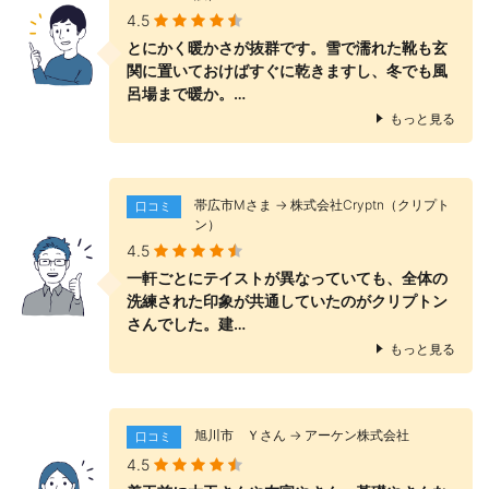
4.5
とにかく暖かさが抜群です。雪で濡れた靴も玄
関に置いておけばすぐに乾きますし、冬でも風
呂場まで暖か。…
もっと見る
帯広市Mさま → 株式会社Cryptn（クリプト
口コミ
ン）
4.5
一軒ごとにテイストが異なっていても、全体の
洗練された印象が共通していたのがクリプトン
さんでした。建…
もっと見る
旭川市 Ｙさん → アーケン株式会社
口コミ
4.5