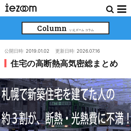
検
メ
Column
索
ニ
いえズーム コラム
ュ
ー
公開日時:
2019.01.02
更新日時:
2026.07.16
住宅の高断熱高気密総まとめ