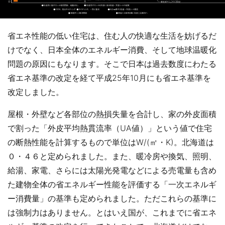
省エネ性能の低い住宅は、住む人の快適な生活を妨げるだ
けでなく、日本全体のエネルギー消費、そして地球温暖化
問題の原因にもなります。そこで日本は過去数度にわたる
省エネ基準の改定を経て平成25年10月にも省エネ基準を
改定しました。
屋根・外壁など各部位の熱損失量を合計し、家の外皮面積
で割った「外皮平均熱貫流率（UA値）」という値で住宅
の断熱性能を計算するもので単位はW/(㎡・K)。北海道は
０・４６と定められました。また、暖冷房や換気、照明、
給湯、家電、さらには太陽光発電などによる売電量も含め
た建物全体の省エネルギー性能を評価する「一次エネルギ
ー消費量」の基準も定められました。ただこれらの基準に
は強制力はありません。とはいえ国が、これまでに省エネ