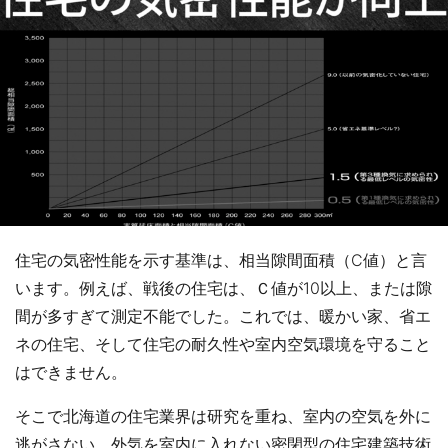
住宅の気密性能を示す基準は、相当隙間面積（C値）と言
います。例えば、戦後の住宅は、Ｃ値が10以上、または隙
間が多すぎて測定不能でした。これでは、暖かい家、省エ
ネの住宅、そして住宅の耐久性や室内空気環境を守ること
はできません。
そこで北海道の住宅業界は研究を重ね、室内の空気を外に
逃がさない、外気を室内に入れない密閉型の住宅建築技術