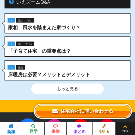
いえズームQ&A
4
設計・プラン
家相、風水を踏まえた家づくり？
2
設計・プラン
「子育て住宅」の重要点は？
1
暖房
床暖房は必要？メリットとデメリット
もっと見る
いえズームとは？
住宅会社に問い合わせる
家を建てるなら、設計施工力・提案力など「真の実力」を有する
住宅会社を選びませんか？iezoom（いえズーム）は（株）北海道
Facebook
Instagram
YouTube
Pinteres
住宅新聞社が、日頃の住宅業界への取材を元に、優れたハウスメ
見学
事例
まとめ
ﾘﾌｫｰﾑ
新築
TOP