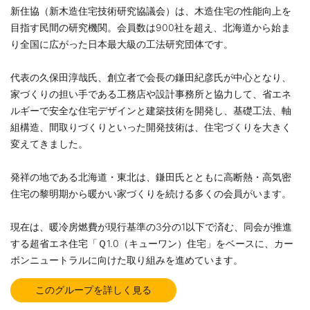
新住協（新木造住宅技術研究協議会）は、木造住宅の性能向上を
目指す民間の研究機関。会員数は900社を超え、北海道から始ま
り全国に広がった日本最大級の工法研究団体です。
代表の久保田淳哉氏、創立者で会長の鎌田紀彦氏が中心となり、
家づくりの担い手である工務店や設計事務所と協力して、省エネ
ルギーで安全な住宅デザインと建築技術を開発し、基礎工法、軸
組構造、間取りづくりといった開発技術は、住宅づくりを大きく
変えてきました。
発祥の地である北海道・東北は、鎌田氏とともに高断熱・高気密
住宅の黎明期から暖かい家づくりを続ける多くの会員がいます。
現在は、暖冷房燃費が現行基準の3分の1以下で済む、同会が推進
する超省エネ住宅「Ｑ1.0（キューワン）住宅」をベースに、カー
ボンニュートラルに向けた取り組みを進めています。
このグループを詳しく見る