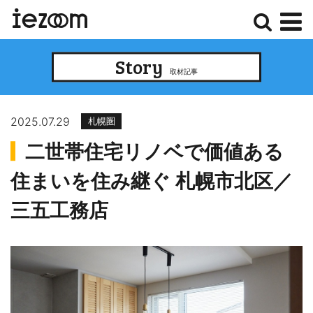
検
メ
Story
索
ニ
取材記事
ュ
ー
2025.07.29
札幌圏
二世帯住宅リノベで価値ある
住まいを住み継ぐ 札幌市北区／
三五工務店