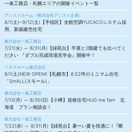
一条工務店・札幌エリアの開催イベント一覧
アシストホーム（株式会社アシスト企画）
8/1(土)~9/12(土)【手稲区】全館空調YUCACOシステム採
用、新築建売住宅
株式会社一条工務店
7/21(火) ～ 8/31(月)【緑苑台】平屋と2階建てを比べてく
ださい 『ダブル完成現場見学会』開催中！
イネスホーム株式会社
8/1(土)NEW OPEN!!【札幌市】8.52坪のミニマム住宅
「SmALL(スモール)」
株式会社一条工務店
7/13(月) ～ 8/30(日)【小樽】規格住宅HUG me fam 北
海道 プラン相談会！
株式会社一条工務店
7/22(水) ～ 8/31(月)【緑苑台】暑ーい夏を快適に！ ｢断