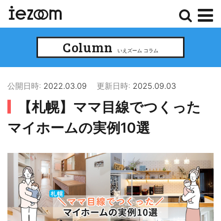
検
メ
Column
索
ニ
いえズーム コラム
ュ
ー
公開日時:
2022.03.09
更新日時:
2025.09.03
【札幌】ママ目線でつくった
マイホームの実例10選