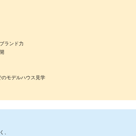
ブランド力
開
でのモデルハウス見学
く、