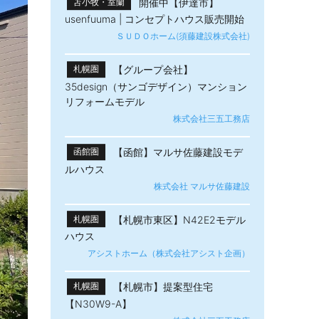
開催中【伊達市】
苫小牧・室蘭
usenfuuma | コンセプトハウス販売開始
ＳＵＤＯホーム(須藤建設株式会社)
【グループ会社】
札幌圏
35design（サンゴデザイン）マンション
リフォームモデル
株式会社三五工務店
【函館】マルサ佐藤建設モデ
函館圏
ルハウス
株式会社 マルサ佐藤建設
【札幌市東区】N42E2モデル
札幌圏
ハウス
アシストホーム（株式会社アシスト企画）
【札幌市】提案型住宅
札幌圏
【N30W9-A】