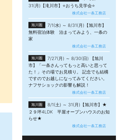
31(月)【滝川市】⭐おうち見学会⭐
株式会社一条工務店
7/1(水) ～ 8/31(月)【旭川市】
旭川圏
無料宿泊体験 泊まってみよう、一条の
家
株式会社一条工務店
7/27(月) ～ 8/30(日) 【旭川
旭川圏
市】「一条さんってもっと高いと思って
た！」その場でお見積り。 記念でも結構
ですのでお越しになってみてください。
ナフサショックの影響も解説！
株式会社一条工務店
8/1(土) ～ 31(月)【旭川市】★
旭川圏
２９坪4LDK 平屋オープンハウスのお知
らせ★
株式会社一条工務店