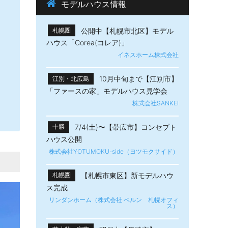
モデルハウス情報
公開中【札幌市北区】モデル
札幌圏
ハウス「Corea(コレア)」
イネスホーム株式会社
10月中旬まで【江別市】
江別・北広島
「ファースの家」モデルハウス見学会
株式会社SANKEI
7/4(土)〜【帯広市】​コンセプト
十勝
ハウス公開
株式会社YOTUMOKU-side（ヨツモクサイド）
【札幌市東区】新モデルハウ
札幌圏
ス完成
リンダンホーム（株式会社 ベルン 札幌オフィ
ス）