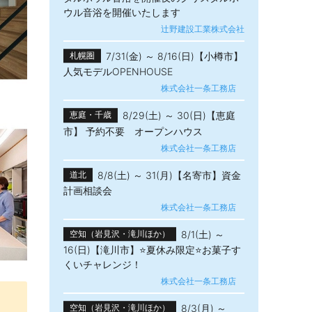
ウル音浴を開催いたします
辻野建設工業株式会社
7/31(金) ～ 8/16(日)【小樽市】
札幌圏
人気モデルOPENHOUSE
株式会社一条工務店
8/29(土) ～ 30(日)【恵庭
恵庭・千歳
市】 予約不要 オープンハウス
株式会社一条工務店
8/8(土) ～ 31(月)【名寄市】資金
道北
計画相談会
株式会社一条工務店
8/1(土) ～
空知（岩見沢・滝川ほか）
16(日)【滝川市】⭐夏休み限定⭐お菓子す
くいチャレンジ！
株式会社一条工務店
8/3(月) ～
空知（岩見沢・滝川ほか）