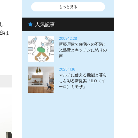
もっと見る
し
人気記事
邸は
2009.12.28
新築戸建て住宅への不満！
光熱費とキッチンに怒りの
声
2025.11.16
マルチに使える機能と暮ら
しを彩る新提案「ILO（イ
ーロ）ミモザ」