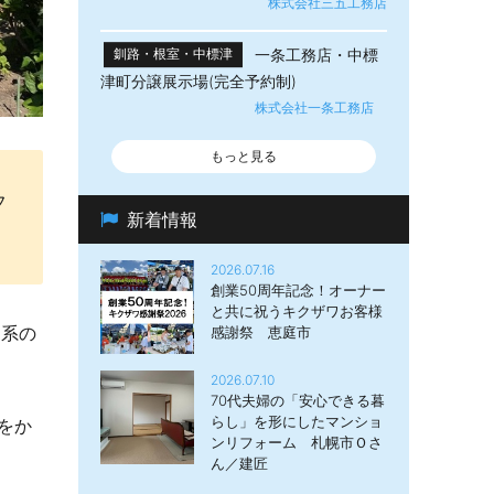
株式会社三五工務店
一条工務店・中標
釧路・根室・中標津
津町分譲展示場(完全予約制)
株式会社一条工務店
もっと見る
フ
新着情報
2026.07.16
創業50周年記念！オーナー
と共に祝うキクザワお客様
ジ系の
感謝祭 恵庭市
2026.07.10
70代夫婦の「安心できる暮
らし」を形にしたマンショ
をか
ンリフォーム 札幌市Ｏさ
ん／建匠