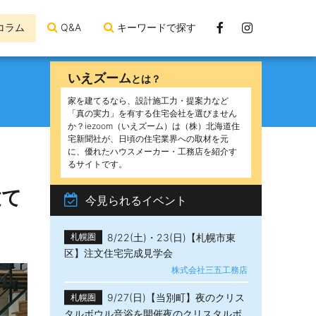
Facebook
Instagram
コラム
Q&A
キーワードで探す
ペ
ー
いえズーム
とは？
ジ
家を建てるなら、設計施工力・提案力など
「真の実力」を有する住宅会社を選びません
か？iezoom（いえズーム）は（株）北海道住
宅新聞社が、日頃の住宅業界への取材を元
に、優れたハウスメーカー・工務店を紹介す
るサイトです。
建て
今見られるイベント
8/22(土)・23(日)【札幌市東
札幌圏
区】注文住宅完成見学会
株式会社三五工務店
9/27(日)【当別町】夜のクリス
札幌圏
タルボウル音浴を開催夜のクリスタルボ