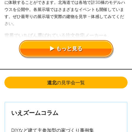
に体験することができます。北海道では各地で計30棟のモデルハ
ウスを公開中。各展示場ではさまざまなイベントも開催していま
す。ぜひ最寄りの展示場で実際の建物を見学・体感してみてくだ
さい。
世界でいちばん選ばれている注文住宅メーカー※
理想とする住まいを、納得価格で多くの方に提供していくことも
もっと見る
「家は、性能。」を掲げる上での大切なテーマとしてきた一条工
務店。その想いで続けてきた住まいづくりが多くのオーナーに支
持されたことで、2019年から5年連続で「最新年間で最も売れて
TM
いる注文住宅会社」として、ギネス世界記録
に認定されていま
す。 ※記録名｢最新年間で最も売れている注文住宅会社｣（認定対象
道北
の見学会一覧
年：2023年）
ダントツの住宅性能・豊富なラインアップも魅力
超気密・超断熱性能と全館床暖房により、玄関や廊下、トイレや
いえズームコラム
お風呂まで家中が暖かく、ストーブやパネルヒーターいらずの暮
らしを叶えます。冷暖房費を気にせず、ワンランク上の快適を届
DIYなど建て主参加型の家づくり事例集
けています。 また窓、断熱材や住宅設備など多岐にわたる製品を