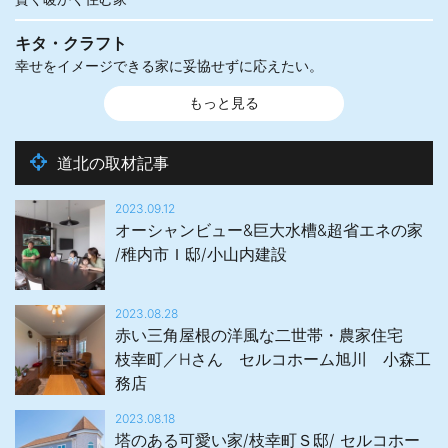
キタ・クラフト
幸せをイメージできる家に妥協せずに応えたい。
もっと見る
道北の取材記事
2023.09.12
オーシャンビュー&巨大水槽&超省エネの家
/稚内市Ｉ邸/小山内建設
2023.08.28
赤い三角屋根の洋風な二世帯・農家住宅
枝幸町／Hさん セルコホーム旭川 小森工
務店
2023.08.18
塔のある可愛い家/枝幸町Ｓ邸/ セルコホー