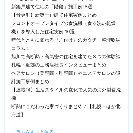
新築戸建て住宅の「階段」施工例18選
自社グル―プで開発することで、高性能・高品質な住まいを標準
仕様、納得価格で提供しています。
【音更町】新築一戸建て住宅実例まとめ
フロントオープンタイプの食洗機（食器洗い乾燥
デザイン・テイストは豊富なラインアップから好みのスタイルが
機）を導入した住宅実例 10選
選べます。また、二世帯住宅や平屋、三階建てなど、敷地条件や
時代とともに変わる『片付け』のカタチ 整理収納
家族構成に合わせた最適なプランを提案しています。
コラム１
一条工務店の家づくりが分かる多彩な施設やサービス
旭川で高断熱・高気密の住宅を建てた８つの体験談
道内各地で、入居宅訪問や構造・完成見学会、無料地盤調査、バ
札幌・近郊の工務店社長インタビューまとめ
ーチャル展示場など、一条工務店の家づくりを知ることができる
ヘアサロン（美容院・理容院）やエステサロンの設
サービスやイベントを開催しています。石狩市の「札幌ハウジン
計施工事例まとめ
グテクノロジーセンター」は、実際に見て触れて「性能の違い」
【連載14】生活スタイルの変化で人気の海外製食洗
について学ぶことができ、ご家族そろって楽しめる施設です。 ※詳
しくは下記の「開催中のイベント」一覧でチェックしてみてくだ
機
さい。
断熱にこだわった家づくりまとめ７【札幌・ほか北
海道】
※展示場の詳細・見学予約は下記の「公開中のモデルハウス」一覧
から展示場名をクリック！
コラムをもっと見る