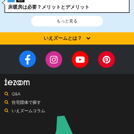
床暖房は必要？メリットとデメリット
もっと見る
いえズームとは？
家を建てるなら、設計施工力・提案力など「真の実力」を有する
住宅会社を選びませんか？iezoom（いえズーム）は（株）北海道
Facebook
Instagram
YouTube
Pinteres
住宅新聞社が、日頃の住宅業界への取材を元に、優れたハウスメ
チ
ペ
ーカー・工務店を紹介するサイトです。
ャ
ー
ン
ジ
ネ
Q&A
ル
住宅団体で探す
いえズームコラム