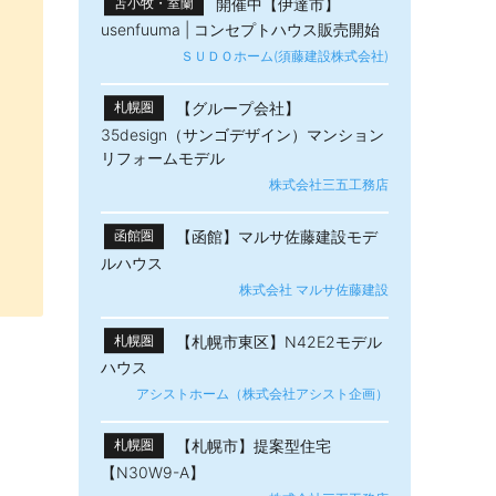
開催中【伊達市】
苫小牧・室蘭
usenfuuma | コンセプトハウス販売開始
ＳＵＤＯホーム(須藤建設株式会社)
【グループ会社】
札幌圏
35design（サンゴデザイン）マンション
リフォームモデル
株式会社三五工務店
【函館】マルサ佐藤建設モデ
函館圏
ルハウス
株式会社 マルサ佐藤建設
【札幌市東区】N42E2モデル
札幌圏
ハウス
アシストホーム（株式会社アシスト企画）
【札幌市】提案型住宅
札幌圏
【N30W9-A】