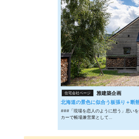
雅建築企画
住宅会社ページ
北海道の景色に似合う板張り＋断
###「現場を恋人のように想う」思い
カーで帳場兼営業として...