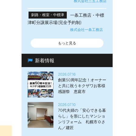
株式会社三五工務店
一条工務店・中標
釧路・根室・中標津
津町分譲展示場(完全予約制)
株式会社一条工務店
もっと見る
新着情報
2026.07.16
創業50周年記念！オーナー
と共に祝うキクザワお客様
感謝祭 恵庭市
2026.07.10
70代夫婦の「安心できる暮
らし」を形にしたマンショ
ンリフォーム 札幌市Ｏさ
ん／建匠