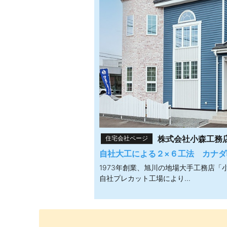
株式会社小森工務
住宅会社ページ
自社大工による２×６工法 カナ
1973年創業、旭川の地場大手工務店「
自社プレカット工場により...