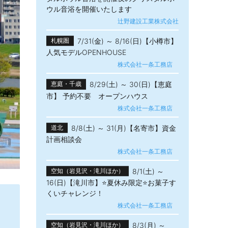
ウル音浴を開催いたします
辻野建設工業株式会社
7/31(金) ～ 8/16(日)【小樽市】
札幌圏
人気モデルOPENHOUSE
株式会社一条工務店
8/29(土) ～ 30(日)【恵庭
恵庭・千歳
市】 予約不要 オープンハウス
株式会社一条工務店
8/8(土) ～ 31(月)【名寄市】資金
道北
計画相談会
株式会社一条工務店
8/1(土) ～
空知（岩見沢・滝川ほか）
16(日)【滝川市】⭐夏休み限定⭐お菓子す
くいチャレンジ！
株式会社一条工務店
8/3(月) ～
空知（岩見沢・滝川ほか）