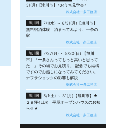
31(月)【滝川市】⭐おうち見学会⭐
株式会社一条工務店
7/1(水) ～ 8/31(月)【旭川市】
旭川圏
リ
無料宿泊体験 泊まってみよう、一条の
家
株式会社一条工務店
7/27(月) ～ 8/30(日) 【旭川
旭川圏
市】「一条さんってもっと高いと思って
た！」その場でお見積り。 記念でも結構
ですのでお越しになってみてください。
ナフサショックの影響も解説！
株式会社一条工務店
8/1(土) ～ 31(月)【旭川市】★
旭川圏
２９坪4LDK 平屋オープンハウスのお知
らせ★
株式会社一条工務店