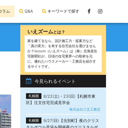
Facebook
Instagram
コラム
Q&A
キーワードで探す
ペ
ー
いえズーム
とは？
ジ
家を建てるなら、設計施工力・提案力など
「真の実力」を有する住宅会社を選びません
か？iezoom（いえズーム）は（株）北海道住
宅新聞社が、日頃の住宅業界への取材を元
に、優れたハウスメーカー・工務店を紹介す
るサイトです。
今見られるイベント
8/22(土)・23(日)【札幌市東
札幌圏
区】注文住宅完成見学会
株式会社三五工務店
9/27(日)【当別町】夜のクリス
札幌圏
タルボウル音浴を開催夜のクリスタルボ