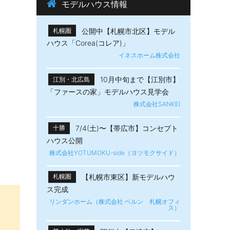
モデルハウス情報
公開中【札幌市北区】モデル
札幌圏
ハウス「Corea(コレア)」
イネスホーム株式会社
10月中旬まで【江別市】
江別・北広島
「ファースの家」モデルハウス見学会
株式会社SANKEI
7/4(土)〜【帯広市】​コンセプト
十勝
ハウス公開
株式会社YOTUMOKU-side（ヨツモクサイド）
【札幌市東区】新モデルハウ
札幌圏
ス完成
リンダンホーム（株式会社 ベルン 札幌オフィ
ス）