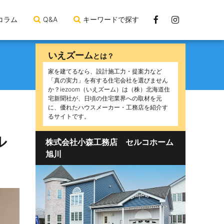
Facebook
Instagram
コラム
Q&A
キーワードで探す
ペ
ー
いえズーム
とは？
ジ
家を建てるなら、設計施工力・提案力など
「真の実力」を有する住宅会社を選びません
か？iezoom（いえズーム）は（株）北海道住
宅新聞社が、日頃の住宅業界への取材を元
に、優れたハウスメーカー・工務店を紹介す
るサイトです。
ル
株式会社小森工務店 セルコホーム
旭川