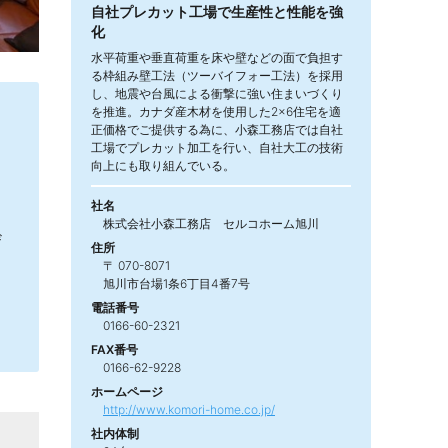
自社プレカット工場で生産性と性能を強
化
水平荷重や垂直荷重を床や壁などの面で負担す
る枠組み壁工法（ツーバイフォー工法）を採用
し、地震や台風による衝撃に強い住まいづくり
を推進。カナダ産木材を使用した2×6住宅を適
正価格でご提供する為に、小森工務店では自社
工場でプレカット加工を行い、自社大工の技術
向上にも取り組んでいる。
社名
株式会社小森工務店 セルコホーム旭川
ザ
住所
〒 070-8071
旭川市台場1条6丁目4番7号
電話番号
0166-60-2321
FAX番号
0166-62-9228
ホームページ
http://www.komori-home.co.jp/
社内体制