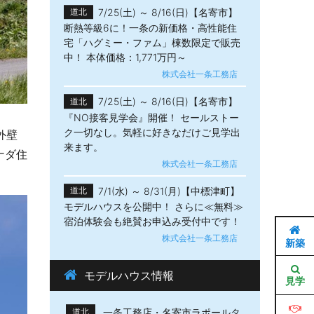
7/25(土) ～ 8/16(日)【名寄市】
道北
断熱等級6に！一条の新価格・高性能住
宅「ハグミー・ファム」棟数限定で販売
中！ 本体価格：1,771万円～
株式会社一条工務店
7/25(土) ～ 8/16(日)【名寄市】
道北
『NO接客見学会』開催！ セールストー
ク一切なし。気軽に好きなだけご見学出
外壁
来ます。
ナダ住
株式会社一条工務店
7/1(水) ～ 8/31(月)【中標津町】
道北
モデルハウスを公開中！ さらに≪無料≫
宿泊体験会も絶賛お申込み受付中です！
株式会社一条工務店
新築
モデルハウス情報
見学
一条工務店・名寄市ラポールタ
道北