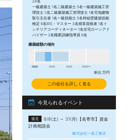
24名
一級建築士 1名二級建築士 5名一級建築施工管
理技士 2名二級建築施工管理技士 1名宅地建物
取引主任者 1名一級技能士 5名枠組壁建築技能
検定 6名BIS・マスター 3名積算資格者 1名イ
ンテリアコーディネーター 1名住宅ローンアド
バイザー 2名職業訓練指導員 6名
建築総額の傾向
2000
1500
2500
3000
3500〜
単位:万円
この会社を詳しく見る
今見られるイベント
8/8(土) ～ 31(月)【名寄市】資金
道北
計画相談会
株式会社一条工務店