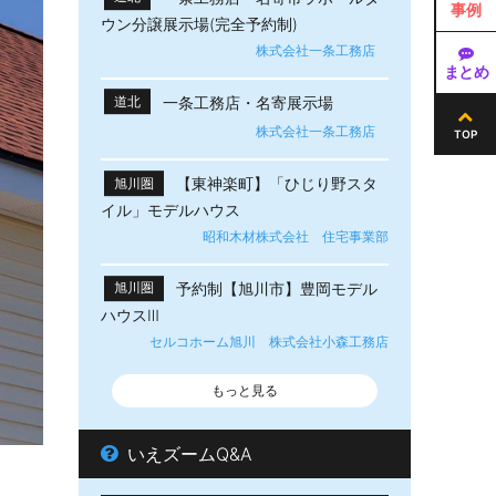
事例
ウン分譲展示場(完全予約制)
株式会社一条工務店
まとめ
一条工務店・名寄展示場
道北
株式会社一条工務店
TOP
【東神楽町】「ひじり野スタ
旭川圏
イル」モデルハウス
昭和木材株式会社 住宅事業部
予約制【旭川市】豊岡モデル
旭川圏
ハウスⅢ
セルコホーム旭川 株式会社小森工務店
もっと見る
いえズームQ&A