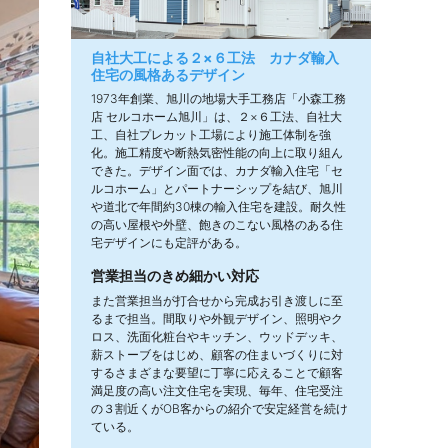
自社大工による２×６工法 カナダ輸入
住宅の風格あるデザイン
1973年創業、旭川の地場大手工務店「小森工務
店 セルコホーム旭川」は、２×６工法、自社大
工、自社プレカット工場により施工体制を強
化。施工精度や断熱気密性能の向上に取り組ん
できた。デザイン面では、カナダ輸入住宅「セ
ルコホーム」とパートナーシップを結び、旭川
や道北で年間約30棟の輸入住宅を建設。耐久性
の高い屋根や外壁、飽きのこない風格のある住
宅デザインにも定評がある。
営業担当のきめ細かい対応
また営業担当が打合せから完成お引き渡しに至
るまで担当。間取りや外観デザイン、照明やク
ロス、洗面化粧台やキッチン、ウッドデッキ、
薪ストーブをはじめ、顧客の住まいづくりに対
するさまざまな要望に丁寧に応えることで顧客
満足度の高い注文住宅を実現、毎年、住宅受注
の３割近くがOB客からの紹介で安定経営を続け
ている。