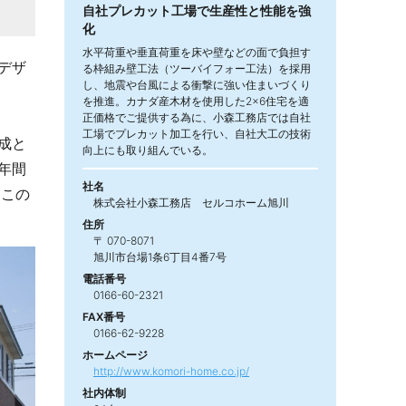
自社プレカット工場で生産性と性能を強
化
水平荷重や垂直荷重を床や壁などの面で負担す
デザ
る枠組み壁工法（ツーバイフォー工法）を採用
し、地震や台風による衝撃に強い住まいづくり
を推進。カナダ産木材を使用した2×6住宅を適
正価格でご提供する為に、小森工務店では自社
工場でプレカット加工を行い、自社大工の技術
成と
向上にも取り組んでいる。
年間
社名
。この
株式会社小森工務店 セルコホーム旭川
住所
〒 070-8071
旭川市台場1条6丁目4番7号
電話番号
0166-60-2321
FAX番号
0166-62-9228
ホームページ
http://www.komori-home.co.jp/
社内体制