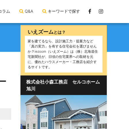
Facebook
Instagram
コラム
Q&A
キーワードで探す
ペ
ー
いえズーム
とは？
ジ
家を建てるなら、設計施工力・提案力など
「真の実力」を有する住宅会社を選びません
か？iezoom（いえズーム）は（株）北海道住
宅新聞社が、日頃の住宅業界への取材を元
に、優れたハウスメーカー・工務店を紹介す
るサイトです。
ー
株式会社小森工務店 セルコホーム
旭川