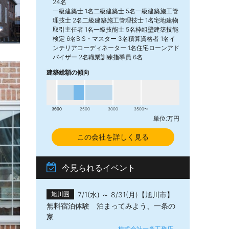
24名
一級建築士 1名二級建築士 5名一級建築施工管
理技士 2名二級建築施工管理技士 1名宅地建物
取引主任者 1名一級技能士 5名枠組壁建築技能
検定 6名BIS・マスター 3名積算資格者 1名イ
ンテリアコーディネーター 1名住宅ローンアド
バイザー 2名職業訓練指導員 6名
建築総額の傾向
2000
1500
2500
3000
3500〜
単位:万円
この会社を詳しく見る
今見られるイベント
7/1(水) ～ 8/31(月)【旭川市】
旭川圏
無料宿泊体験 泊まってみよう、一条の
家
株式会社一条工務店