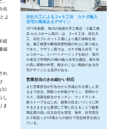
と、
み出
るとよ
自社大工による２×６工法 カナダ輸入
住宅の風格あるデザイン
1973年創業、旭川の地場大手工務店「小森工務
店 セルコホーム旭川」は、２×６工法、自社大
工、自社プレカット工場により施工体制を強
年経
化。施工精度や断熱気密性能の向上に取り組ん
価値
できた。デザイン面では、カナダ輸入住宅「セ
ルコホーム」とパートナーシップを結び、旭川
や道北で年間約30棟の輸入住宅を建設。耐久性
の高い屋根や外壁、飽きのこない風格のある住
宅デザインにも定評がある。
され
営業担当のきめ細かい対応
せ
また営業担当が打合せから完成お引き渡しに至
30
るまで担当。間取りや外観デザイン、照明やク
らし
ロス、洗面化粧台やキッチン、ウッドデッキ、
薪ストーブをはじめ、顧客の住まいづくりに対
りま
するさまざまな要望に丁寧に応えることで顧客
満足度の高い注文住宅を実現、毎年、住宅受注
の３割近くがOB客からの紹介で安定経営を続け
ている。