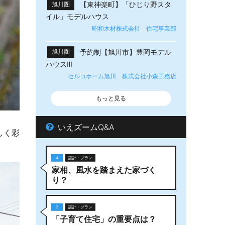
【東神楽町】「ひじり野スタ
旭川圏
イル」モデルハウス
昭和木材株式会社 住宅事業部
予約制【旭川市】豊岡モデル
旭川圏
ハウスⅢ
セルコホーム旭川 株式会社小森工務店
もっと見る
いえズームQ&A
しく彩
4
設計・プラン
家相、風水を踏まえた家づく
り？
2
設計・プラン
「子育て住宅」の重要点は？