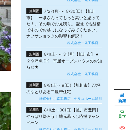
7/27(月) ～ 8/30(日) 【旭川
旭川圏
市】「一条さんってもっと高いと思って
た！」その場でお見積り。 記念でも結構
ですのでお越しになってみてください。
ナフサショックの影響も解説！
株式会社一条工務店
8/1(土) ～ 31(月)【旭川市】★
旭川圏
２９坪4LDK 平屋オープンハウスのお知
らせ★
株式会社一条工務店
8/8(土)・9(日)【旭川市】77坪
旭川圏
のゆとりある二世帯住宅
株式会社小森工務店 セルコホーム旭川
新築
8/1(土)~30(日)【旭川市豊岡】
旭川圏
見学
やっぱり帰ろう！地元暮らし応援キャン
ペーン
株式会社小森工務店 セルコホーム旭川