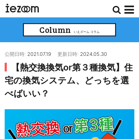
検
メ
Column
索
ニ
いえズーム コラム
ュ
ー
公開日時:
2021.07.19
更新日時:
2024.05.30
【熱交換換気or第３種換気】住
宅の換気システム、どっちを選
べばいい？