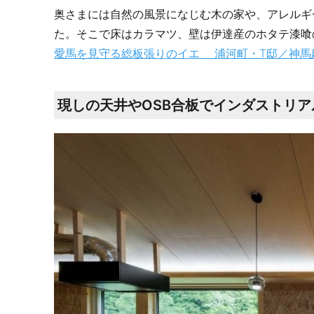
奥さまには自然の風景になじむ木の家や、アレルギ
た。そこで床はカラマツ、壁は伊達産のホタテ漆喰
愛馬を見守る総板張りのイエ 浦河町・T邸／神馬
現しの天井やOSB合板でインダストリア