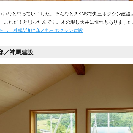
いなと思っていました。そんなときSNSで丸三ホクシン建設
、これだ！と思ったんです。木の現し天井に憧れもありました
らし 札幌近郊Y邸／丸三ホクシン建設
邸／神馬建設