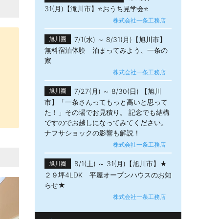
31(月)【滝川市】⭐おうち見学会⭐
株式会社一条工務店
7/1(水) ～ 8/31(月)【旭川市】
旭川圏
無料宿泊体験 泊まってみよう、一条の
家
株式会社一条工務店
7/27(月) ～ 8/30(日) 【旭川
旭川圏
市】「一条さんってもっと高いと思って
た！」その場でお見積り。 記念でも結構
ですのでお越しになってみてください。
ナフサショックの影響も解説！
株式会社一条工務店
8/1(土) ～ 31(月)【旭川市】★
旭川圏
２９坪4LDK 平屋オープンハウスのお知
らせ★
株式会社一条工務店