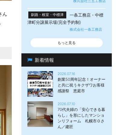
株式会社三五工務店
さん
一条工務店・中標
釧路・根室・中標津
。
津町分譲展示場(完全予約制)
株式会社一条工務店
もっと見る
新着情報
2026.07.16
創業50周年記念！オーナー
と共に祝うキクザワお客様
感謝祭 恵庭市
2026.07.10
70代夫婦の「安心できる暮
らし」を形にしたマンショ
ンリフォーム 札幌市Ｏさ
ん／建匠