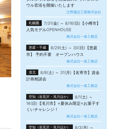
ウル音浴を開催いたします
辻野建設工業株式会社
7/31(金) ～ 8/16(日)【小樽市】
札幌圏
人気モデルOPENHOUSE
株式会社一条工務店
8/29(土) ～ 30(日)【恵庭
恵庭・千歳
市】 予約不要 オープンハウス
株式会社一条工務店
8/8(土) ～ 31(月)【名寄市】資金
道北
計画相談会
株式会社一条工務店
8/1(土) ～
空知（岩見沢・滝川ほか）
16(日)【滝川市】⭐夏休み限定⭐お菓子す
くいチャレンジ！
株式会社一条工務店
8/3(月) ～
空知（岩見沢・滝川ほか）