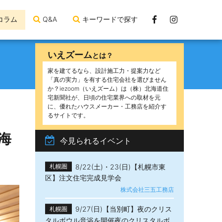
Facebook
Instagram
コラム
Q&A
キーワードで探す
ペ
ー
いえズーム
とは？
ジ
家を建てるなら、設計施工力・提案力など
「真の実力」を有する住宅会社を選びません
か？iezoom（いえズーム）は（株）北海道住
宅新聞社が、日頃の住宅業界への取材を元
に、優れたハウスメーカー・工務店を紹介す
るサイトです。
海
今見られるイベント
8/22(土)・23(日)【札幌市東
札幌圏
区】注文住宅完成見学会
株式会社三五工務店
9/27(日)【当別町】夜のクリス
札幌圏
タルボウル音浴を開催夜のクリスタルボ