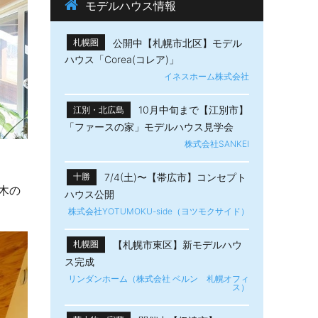
モデルハウス情報
公開中【札幌市北区】モデル
札幌圏
ハウス「Corea(コレア)」
イネスホーム株式会社
10月中旬まで【江別市】
江別・北広島
「ファースの家」モデルハウス見学会
株式会社SANKEI
7/4(土)〜【帯広市】​コンセプト
十勝
木の
ハウス公開
株式会社YOTUMOKU-side（ヨツモクサイド）
【札幌市東区】新モデルハウ
札幌圏
ス完成
リンダンホーム（株式会社 ベルン 札幌オフィ
ス）