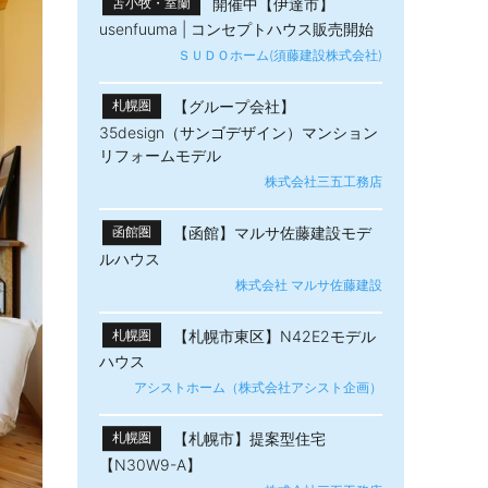
開催中【伊達市】
苫小牧・室蘭
usenfuuma | コンセプトハウス販売開始
ＳＵＤＯホーム(須藤建設株式会社)
【グループ会社】
札幌圏
35design（サンゴデザイン）マンション
リフォームモデル
株式会社三五工務店
【函館】マルサ佐藤建設モデ
函館圏
ルハウス
株式会社 マルサ佐藤建設
【札幌市東区】N42E2モデル
札幌圏
ハウス
アシストホーム（株式会社アシスト企画）
【札幌市】提案型住宅
札幌圏
【N30W9-A】