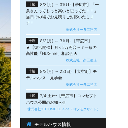
8/3(月) ～ 31(月)【帯広市】「一
十勝
条さんってもっと高いと思ってた！！」
当日その場でお見積りご対応いたしま
す！
株式会社一条工務店
8/3(月) ～ 31(月) 【帯広市】
十勝
★【復活開催】月々5万円台～？一条の
高性能「HUG me」相談会★
株式会社一条工務店
8/3(月) ～ 23(日) 【大空町】モ
十勝
デルハウス 見学会
株式会社一条工務店
7/4(土)〜【帯広市】​コンセプト
十勝
ハウス公開のお知らせ
株式会社YOTUMOKU-side（ヨツモクサイド）
モデルハウス情報