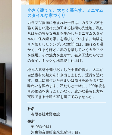
小さく建てて、大きく暮らす。ミニマム
スタイルな家づくり
カラマツ資源に恵まれた十勝は、カラマツ材を
強く美しい建材に加工する技術の先進地。私た
ちはその豊かな恵みを生かしたミニマムスタイ
ルの「住み継ぐ家」を追求しています。無駄を
そぎ落としたシンプルな空間には、触れると温
かく、住まうほどに赤みを増していくカラマツ
を採用。その魅力を生かす、在来工法ならでは
のダイナミックな構造現し仕上げ。
地元の素材を知り尽くした十勝の職人、大工が
自然素材の魅力を引き出しました。流行を追わ
ず、風土に根付いた住まいは歳月を経るほどに
味わいを深めます。私たちと一緒に、100年後も
その価値を失うことがなく、豊かな暮らし方を
実現できる十勝の家を建ててみませんか。
社名
有限会社水野建設
住所
〒 080-0141
河東郡音更町宝来北1条4丁目2