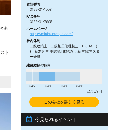
電話番号
0155-31-1003
FAX番号
0155-31-7905
々あ
ホームページ
https://minimumstyle.com/
社内体制
二級建築士・二級施工管理技士・BIS-M、(一
社)新木造住宅技術研究協議会(新住協)マスタ
のスト
ー会員
建築総額の傾向
2000
1500
2500
3000
3500〜
単位:万円
この会社を詳しく見る
今見られるイベント