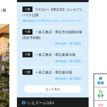
7/4(土)〜【帯広市】​コンセプト
十勝
（躯
ハウス公開
株式会社YOTUMOKU-side（ヨツモクサイド）
一条工務店・帯広市分譲展示場
十勝
(完全予約制)
株式会社一条工務店
一条工務店・帯広東展示場
十勝
株式会社一条工務店
一条工務店・帯広展示場
十勝
株式会社一条工務店
新築
もっと見る
見学
いえズームQ&A