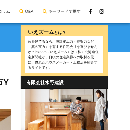
Facebook
Instagram
コラム
Q&A
キーワードで探す
ペ
ー
いえズーム
とは？
ジ
家を建てるなら、設計施工力・提案力など
「真の実力」を有する住宅会社を選びません
か？iezoom（いえズーム）は（株）北海道住
宅新聞社が、日頃の住宅業界への取材を元
に、優れたハウスメーカー・工務店を紹介す
るサイトです。
市Y
有限会社水野建設