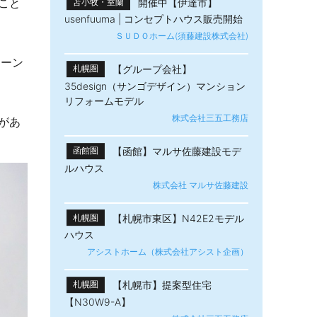
こと
開催中【伊達市】
苫小牧・室蘭
usenfuuma | コンセプトハウス販売開始
ＳＵＤＯホーム(須藤建設株式会社)
トーン
【グループ会社】
札幌圏
35design（サンゴデザイン）マンション
リフォームモデル
株式会社三五工務店
があ
【函館】マルサ佐藤建設モデ
函館圏
ルハウス
株式会社 マルサ佐藤建設
【札幌市東区】N42E2モデル
札幌圏
ハウス
アシストホーム（株式会社アシスト企画）
【札幌市】提案型住宅
札幌圏
【N30W9-A】