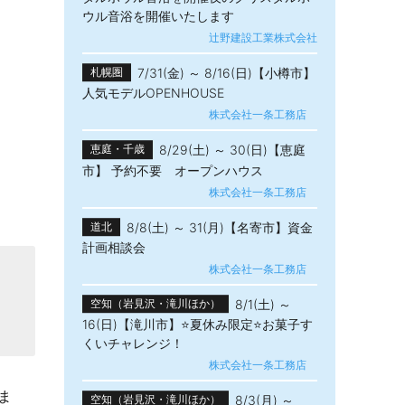
ウル音浴を開催いたします
辻野建設工業株式会社
7/31(金) ～ 8/16(日)【小樽市】
札幌圏
人気モデルOPENHOUSE
株式会社一条工務店
8/29(土) ～ 30(日)【恵庭
恵庭・千歳
市】 予約不要 オープンハウス
株式会社一条工務店
8/8(土) ～ 31(月)【名寄市】資金
道北
計画相談会
株式会社一条工務店
8/1(土) ～
空知（岩見沢・滝川ほか）
16(日)【滝川市】⭐夏休み限定⭐お菓子す
くいチャレンジ！
株式会社一条工務店
ま
8/3(月) ～
空知（岩見沢・滝川ほか）