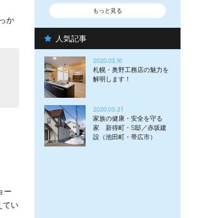
もっと見る
っか
人気記事
2020.03.16
札幌・奥野工務店の魅力を
解明します！
2020.03.31
家族の健康・安全を守る
家 新得町・S邸／赤坂建
設（池田町・帯広市）
ョー
えてい