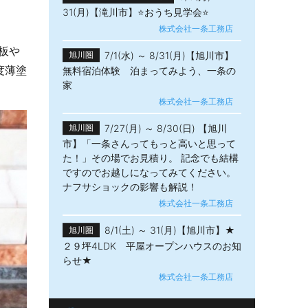
31(月)【滝川市】⭐おうち見学会⭐
株式会社一条工務店
板や
7/1(水) ～ 8/31(月)【旭川市】
旭川圏
度薄塗
無料宿泊体験 泊まってみよう、一条の
家
株式会社一条工務店
7/27(月) ～ 8/30(日) 【旭川
旭川圏
市】「一条さんってもっと高いと思って
た！」その場でお見積り。 記念でも結構
ですのでお越しになってみてください。
ナフサショックの影響も解説！
株式会社一条工務店
8/1(土) ～ 31(月)【旭川市】★
旭川圏
２９坪4LDK 平屋オープンハウスのお知
らせ★
株式会社一条工務店