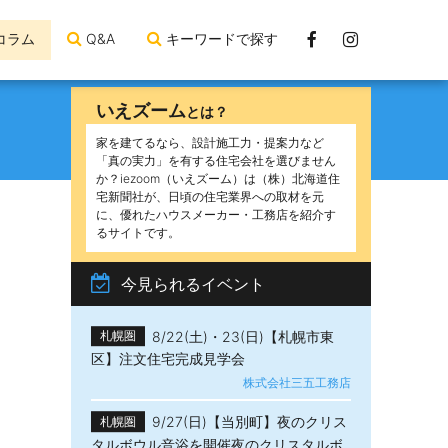
Facebook
Instagram
コラム
Q&A
キーワードで探す
ペ
ー
いえズーム
とは？
ジ
家を建てるなら、設計施工力・提案力など
「真の実力」を有する住宅会社を選びません
か？iezoom（いえズーム）は（株）北海道住
宅新聞社が、日頃の住宅業界への取材を元
に、優れたハウスメーカー・工務店を紹介す
るサイトです。
今見られるイベント
8/22(土)・23(日)【札幌市東
札幌圏
区】注文住宅完成見学会
株式会社三五工務店
9/27(日)【当別町】夜のクリス
札幌圏
タルボウル音浴を開催夜のクリスタルボ