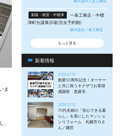
株式会社三五工務店
一条工務店・中標
釧路・根室・中標津
津町分譲展示場(完全予約制)
株式会社一条工務店
もっと見る
新着情報
2026.07.16
創業50周年記念！オーナー
と共に祝うキクザワお客様
いま
感謝祭 恵庭市
2026.07.10
70代夫婦の「安心できる暮
らし」を形にしたマンショ
ンリフォーム 札幌市Ｏさ
し、
ん／建匠