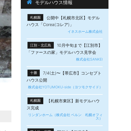
モデルハウス情報
公開中【札幌市北区】モデル
札幌圏
ハウス「Corea(コレア)」
イネスホーム株式会社
10月中旬まで【江別市】
江別・北広島
「ファースの家」モデルハウス見学会
株式会社SANKEI
7/4(土)〜【帯広市】​コンセプト
十勝
ハウス公開
株式会社YOTUMOKU-side（ヨツモクサイド）
【札幌市東区】新モデルハウ
札幌圏
ス完成
リンダンホーム（株式会社 ベルン 札幌オフィ
ス）