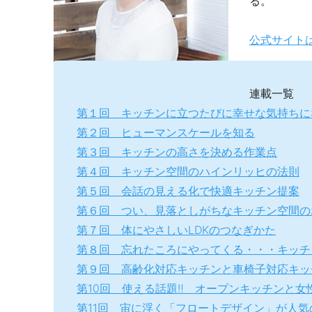
る。
公式サイト
連載一覧
第１回 キッチンに立つたびに幸せな気持ちに
第２回 ヒューマンスケールを知る
第３回 キッチンの高さを決める作業点
第４回 キッチン空間のハインリッヒの法則
第５回 会話の見える化で快適キッチン提案
第６回 つい、見落としがちなキッチン空間の
第７回 体にやさしいLDKのつなぎかた
第８回 忘れたころにやってくる・・・キッチ
第９回 高齢化対応キッチンと車椅子対応キッ
第10回 使える話題‼️ オープンキッチンと女
第11回 宙に浮く「フロートデザイン」が人気