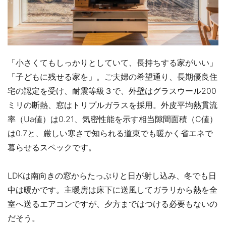
「小さくてもしっかりとしていて、長持ちする家がいい」
「子どもに残せる家を」。ご夫婦の希望通り、長期優良住
宅の認定を受け、耐震等級３で、外壁はグラスウール200
ミリの断熱、窓はトリプルガラスを採用。外皮平均熱貫流
率（Ua値）は0.21、気密性能を示す相当隙間面積（C値）
は0.7と、厳しい寒さで知られる道東でも暖かく省エネで
暮らせるスペックです。
LDKは南向きの窓からたっぷりと日が射し込み、冬でも日
中は暖かです。主暖房は床下に送風してガラリから熱を全
室へ送るエアコンですが、夕方まではつける必要もないの
だそう。