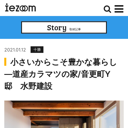
検
メ
Story
索
ニ
取材記事
ュ
ー
2021.01.12
十勝
小さいからこそ豊かな暮らし
―道産カラマツの家/音更町Y
邸 水野建設