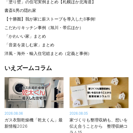
「塗り壁」の住宅実例まとめ【札幌ほか北海道】
書斎&男の隠れ家
【十勝圏】我が家に薪ストーブを導入した8事例!
こだわりキッチン事例（旭川・帯広ほか）
「かわいい家」まとめ
「音楽を楽しむ家」まとめ
洋風・海外・輸入住宅総まとめ（定義と事例）
いえズームコラム
2026.08.06
2026.08.05
ガス衣類乾燥機「乾太くん」最
家づくりも整理収納も、想いを
新情報2026
伝え合うことから 整理収納コ
ラム15