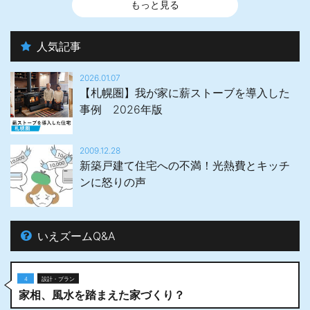
もっと見る
人気記事
2026.01.07
【札幌圏】我が家に薪ストーブを導入した
事例 2026年版
2009.12.28
新築戸建て住宅への不満！光熱費とキッチ
ンに怒りの声
いえズームQ&A
4
設計・プラン
家相、風水を踏まえた家づくり？