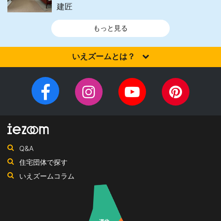
建匠
もっと見る
いえズームとは？
家を建てるなら、設計施工力・提案力など「真の実力」を有する
住宅会社を選びませんか？iezoom（いえズーム）は（株）北海道
Facebook
Instagram
YouTube
Pinteres
住宅新聞社が、日頃の住宅業界への取材を元に、優れたハウスメ
チ
ペ
ーカー・工務店を紹介するサイトです。
ャ
ー
ン
ジ
ネ
Q&A
ル
住宅団体で探す
いえズームコラム