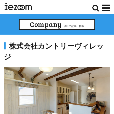
検
メ
Company
索
ニ
会社の記事・情報
ュ
ー
株式会社カントリーヴィレッ
ジ