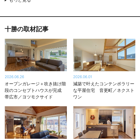
に体験することができます。北海道では各地で計30棟のモデルハ
ウスを公開中。各展示場ではさまざまなイベントも開催していま
す。ぜひ最寄りの展示場で実際の建物を見学・体感してみてくだ
さい。
十勝の取材記事
世界でいちばん選ばれている注文住宅メーカー※
理想とする住まいを、納得価格で多くの方に提供していくことも
「家は、性能。」を掲げる上での大切なテーマとしてきた一条工
務店。その想いで続けてきた住まいづくりが多くのオーナーに支
持されたことで、2019年から5年連続で「最新年間で最も売れて
2026.06.26
2026.06.01
TM
いる注文住宅会社」として、ギネス世界記録
に認定されていま
オープンガレージ＋吹き抜け階
減築で叶えたコンテンポラリー
す。 ※記録名｢最新年間で最も売れている注文住宅会社｣（認定対象
段のコンセプトハウスが完成
な平屋住宅 音更町／ネクスト
年：2023年）
帯広市／ヨツモクサイド
ワン
ダントツの住宅性能・豊富なラインアップも魅力
超気密・超断熱性能と全館床暖房により、玄関や廊下、トイレや
お風呂まで家中が暖かく、ストーブやパネルヒーターいらずの暮
らしを叶えます。冷暖房費を気にせず、ワンランク上の快適を届