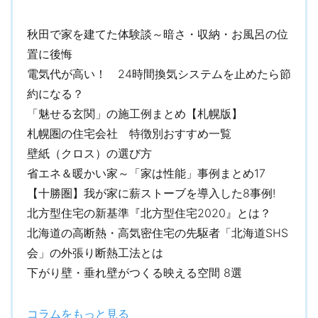
資料請求はこちら
秋田で家を建てた体験談～暗さ・収納・お風呂の位
置に後悔
電気代が高い！ 24時間換気システムを止めたら節
約になる？
「魅せる玄関」の施工例まとめ【札幌版】
札幌圏の住宅会社 特徴別おすすめ一覧
壁紙（クロス）の選び方
省エネ＆暖かい家～「家は性能」事例まとめ17
【十勝圏】我が家に薪ストーブを導入した8事例!
北方型住宅の新基準『北方型住宅2020』とは？
北海道の高断熱・高気密住宅の先駆者「北海道SHS
会」の外張り断熱工法とは
下がり壁・垂れ壁がつくる映える空間 8選
コラムをもっと見る