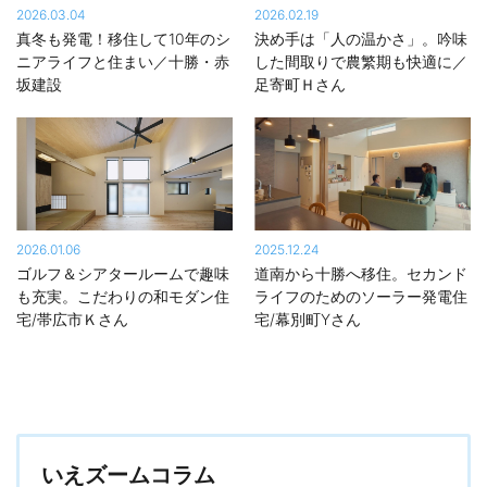
けています。 また窓、断熱材や住宅設備など多岐にわたる製品を
2026.03.04
2026.02.19
自社グル―プで開発することで、高性能・高品質な住まいを標準
真冬も発電！移住して10年のシ
決め手は「人の温かさ」。吟味
仕様、納得価格で提供しています。
ニアライフと住まい／十勝・赤
した間取りで農繁期も快適に／
坂建設
足寄町Ｈさん
デザイン・テイストは豊富なラインアップから好みのスタイルが
選べます。また、二世帯住宅や平屋、三階建てなど、敷地条件や
家族構成に合わせた最適なプランを提案しています。
一条工務店の家づくりが分かる多彩な施設やサービス
道内各地で、入居宅訪問や構造・完成見学会、無料地盤調査、バ
2026.01.06
2025.12.24
ーチャル展示場など、一条工務店の家づくりを知ることができる
ゴルフ＆シアタールームで趣味
道南から十勝へ移住。セカンド
サービスやイベントを開催しています。石狩市の「札幌ハウジン
も充実。こだわりの和モダン住
ライフのためのソーラー発電住
グテクノロジーセンター」は、実際に見て触れて「性能の違い」
宅/帯広市Ｋさん
宅/幕別町Yさん
について学ぶことができ、ご家族そろって楽しめる施設です。 ※詳
しくは下記の「開催中のイベント」一覧でチェックしてみてくだ
さい。
※展示場の詳細・見学予約は下記の「公開中のモデルハウス」一覧
から展示場名をクリック！
いえズームコラム