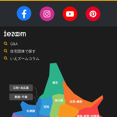
家を建てるなら、設計施工力・提案力など「真の実力」を有する
住宅会社を選びませんか？iezoom（いえズーム）は（株）北海道
Facebook
Instagram
YouTube
Pinteres
住宅新聞社が、日頃の住宅業界への取材を元に、優れたハウスメ
チ
ペ
ーカー・工務店を紹介するサイトです。
ャ
ー
ン
ジ
ネ
Q&A
ル
住宅団体で探す
いえズームコラム