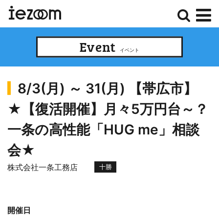
検
メ
Event
索
ニ
イベント
ュ
ー
8/3(月) ～ 31(月) 【帯広市】
★【復活開催】月々5万円台～？
一条の高性能「HUG me」相談
会★
株式会社一条工務店
十勝
開催日