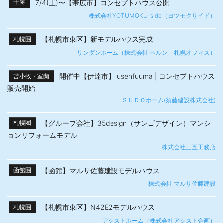
7/4(土)〜【帯広市】​コンセプトハウス公開
十勝
株式会社YOTUMOKU-side（ヨツモクサイド）
【札幌市東区】新モデルハウス完成
札幌圏
リンダンホーム（株式会社 ベルン 札幌オフィス）
開催中【伊達市】 usenfuuma | コンセプトハウス
苫小牧・室蘭
販売開始
ＳＵＤＯホーム(須藤建設株式会社)
【グループ会社】35design（サンゴデザイン）マンシ
札幌圏
ョンリフォームモデル
株式会社三五工務店
【函館】マルサ佐藤建設モデルハウス
函館圏
株式会社 マルサ佐藤建設
【札幌市東区】N42E2モデルハウス
札幌圏
アシストホーム（株式会社アシスト企画）