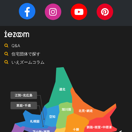
家を建てるなら、設計施工力・提案力など「真の実力」を有する
住宅会社を選びませんか？iezoom（いえズーム）は（株）北海道
Facebook
Instagram
YouTube
Pinteres
住宅新聞社が、日頃の住宅業界への取材を元に、優れたハウスメ
チ
ペ
ーカー・工務店を紹介するサイトです。
ャ
ー
ン
ジ
ネ
Q&A
ル
住宅団体で探す
いえズームコラム