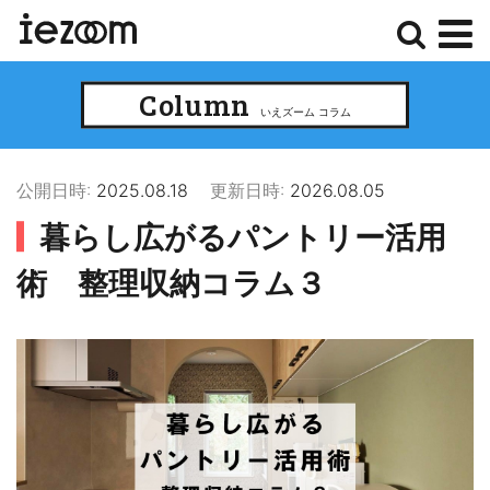
検
メ
Column
索
ニ
いえズーム コラム
ュ
ー
公開日時:
2025.08.18
更新日時:
2026.08.05
暮らし広がるパントリー活用
術 整理収納コラム３