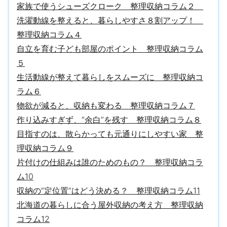
家族で使うシューズクローク 整理収納コラム２
洗濯動線を整えると、暮らしやすさ８割アップ！
整理収納コラム４
自立を育む子ども部屋のポイント 整理収納コラム
５
生活動線が整えて暮らしをスムーズに 整理収納コ
ラム６
物欲が減ると、収納も変わる 整理収納コラム７
作り込みすぎず、“余白”を残す 整理収納コラム８
目指すのは、散らかっても元通りにしやすい家 整
理収納コラム９
片付けの仕組みは誰のためのもの？ 整理収納コラ
ム10
収納の“定位置”はどう決める？ 整理収納コラム11
北海道の暮らしに合う屋外収納の考え方 整理収納
コラム12