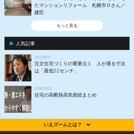
たマンションリフォーム 札幌市Ｏさん／
建匠
もっと見る
人気記事
2011.09.01
注文住宅づくりの重要点１ 人が通る寸法
は「最低52センチ」
2019.01.02
住宅の高断熱高気密総まとめ
いえズームとは？