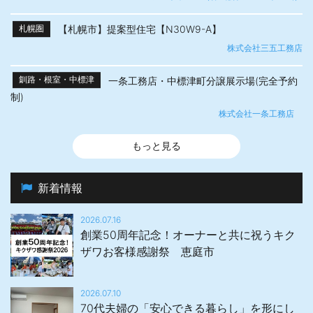
【札幌市】提案型住宅【N30W9-A】
札幌圏
株式会社三五工務店
一条工務店・中標津町分譲展示場(完全予約
釧路・根室・中標津
制)
株式会社一条工務店
もっと見る
新着情報
2026.07.16
創業50周年記念！オーナーと共に祝うキク
ザワお客様感謝祭 恵庭市
2026.07.10
70代夫婦の「安心できる暮らし」を形にし