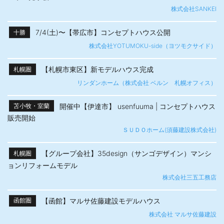
株式会社SANKEI
7/4(土)〜【帯広市】​コンセプトハウス公開
十勝
株式会社YOTUMOKU-side（ヨツモクサイド）
【札幌市東区】新モデルハウス完成
札幌圏
リンダンホーム（株式会社 ベルン 札幌オフィス）
開催中【伊達市】 usenfuuma | コンセプトハウス
苫小牧・室蘭
販売開始
ＳＵＤＯホーム(須藤建設株式会社)
【グループ会社】35design（サンゴデザイン）マンシ
札幌圏
ョンリフォームモデル
株式会社三五工務店
【函館】マルサ佐藤建設モデルハウス
函館圏
株式会社 マルサ佐藤建設