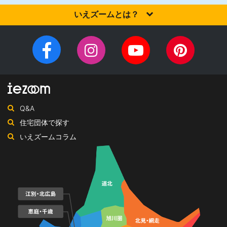
いえズームとは？
家を建てるなら、設計施工力・提案力など「真の実力」を有する
住宅会社を選びませんか？iezoom（いえズーム）は（株）北海道
Facebook
Instagram
YouTube
Pinteres
住宅新聞社が、日頃の住宅業界への取材を元に、優れたハウスメ
チ
ペ
ーカー・工務店を紹介するサイトです。
ャ
ー
ン
ジ
ネ
Q&A
ル
住宅団体で探す
いえズームコラム