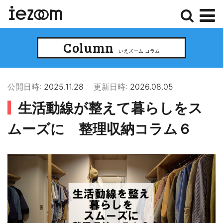
検
メ
Column
索
ニ
いえズーム コラム
ュ
ー
公開日時:
2025.11.28
更新日時:
2026.08.05
生活動線が整えて暮らしをス
ムーズに 整理収納コラム６