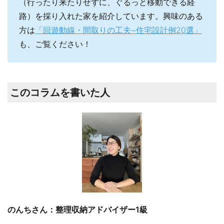
（行ったり来たりせずに、ぐるっと移動できる経
路）を採り入れた家を紹介しています。興味のある
方は
「回遊動線・間取りの工夫~住宅設計例20選」
も、ご覧ください！
このコラムを書いた人
のんちさん：整理収納アドバイザー1級