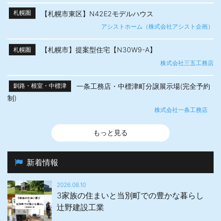
【札幌市東区】N42E2モデルハウス
札幌圏
アシストホーム（株式会社アシスト企画）
【札幌市】提案型住宅【N30W9-A】
札幌圏
株式会社三五工務店
一条工務店・中標津町分譲展示場(完全予約
釧路・根室・中標津
制)
株式会社一条工務店
もっと見る
新着情報
2026.08.10
3家族の住まいと当別町での豊かな暮らし
辻野建設工業