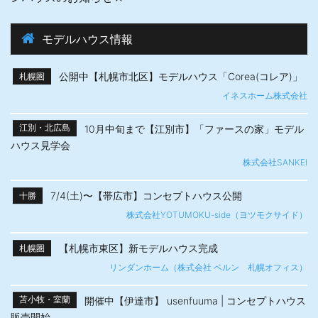
モデルハウス情報
公開中【札幌市北区】モデルハウス「Corea(コレア)」
札幌圏
イネスホーム株式会社
10月中旬まで【江別市】「ファースの家」モデル
江別・北広島
ハウス見学会
株式会社SANKEI
7/4(土)〜【帯広市】​コンセプトハウス公開
十勝
株式会社YOTUMOKU-side（ヨツモクサイド）
【札幌市東区】新モデルハウス完成
札幌圏
リンダンホーム（株式会社 ベルン 札幌オフィス）
開催中【伊達市】 usenfuuma | コンセプトハウス
苫小牧・室蘭
販売開始