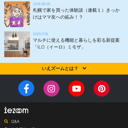
2016.08.29
札幌で家を買った体験談（連載１）きっか
けはママ友への妬み！？
2025.11.16
マルチに使える機能と暮らしを彩る新提案
「ILO（イーロ）ミモザ」
いえズームとは？
家を建てるなら、設計施工力・提案力など「真の実力」を有する
住宅会社を選びませんか？iezoom（いえズーム）は（株）北海道
Facebook
Instagram
YouTube
Pinteres
住宅新聞社が、日頃の住宅業界への取材を元に、優れたハウスメ
チ
ペ
ーカー・工務店を紹介するサイトです。
ャ
ー
ン
ジ
ネ
Q&A
ル