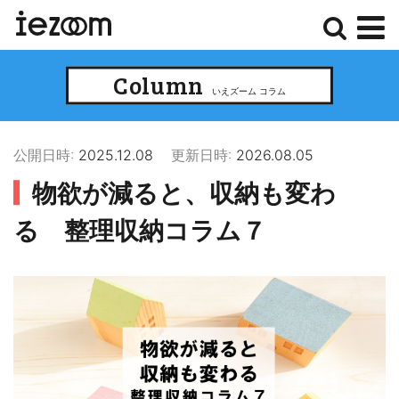
検
メ
Column
索
ニ
いえズーム コラム
ュ
ー
公開日時:
2025.12.08
更新日時:
2026.08.05
物欲が減ると、収納も変わ
る 整理収納コラム７