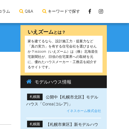
Facebook
Instagram
コラム
Q&A
キーワードで探す
ペ
ー
いえズーム
とは？
ジ
家を建てるなら、設計施工力・提案力など
「真の実力」を有する住宅会社を選びません
か？iezoom（いえズーム）は（株）北海道住
宅新聞社が、日頃の住宅業界への取材を元
に、優れたハウスメーカー・工務店を紹介す
るサイトです。
モデルハウス情報
公開中【札幌市北区】モデル
札幌圏
ハウス「Corea(コレア)」
イネスホーム株式会社
【札幌市東区】新モデルハウ
札幌圏