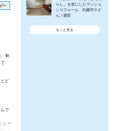
らし」を形にしたマンショ
コピー
ンリフォーム 札幌市Ｏさ
ん／建匠
もっと見る
）
は、創
まで
。
にとど
ームで
ムエア
費やメ