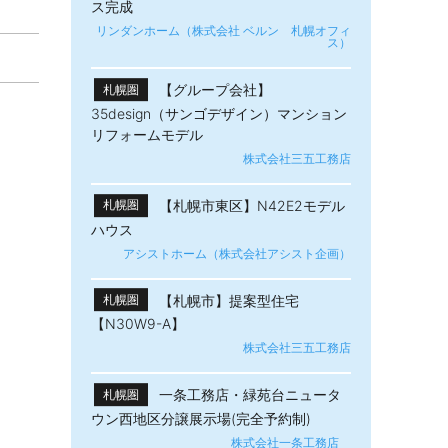
ス完成
リンダンホーム（株式会社 ベルン 札幌オフィ
ス）
【グループ会社】
札幌圏
35design（サンゴデザイン）マンション
リフォームモデル
株式会社三五工務店
【札幌市東区】N42E2モデル
札幌圏
ハウス
アシストホーム（株式会社アシスト企画）
【札幌市】提案型住宅
札幌圏
【N30W9-A】
株式会社三五工務店
一条工務店・緑苑台ニュータ
札幌圏
ウン西地区分譲展示場(完全予約制)
株式会社一条工務店