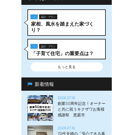
4
設計・プラン
家相、風水を踏まえた家づく
り？
2
設計・プラン
「子育て住宅」の重要点は？
もっと見る
新着情報
2026.07.16
創業50周年記念！オーナー
と共に祝うキクザワお客様
感謝祭 恵庭市
2026.07.10
70代夫婦の「安心できる暮