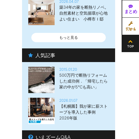
2026.04.07
築34年の家を断熱リノベ。
まとめ
自然素材と空気循環が心地
よい住まい 小樽市Ｉ邸
ﾘﾌｫｰﾑ
もっと見る
TOP
人気記事
2015.01.20
500万円で断熱リフォーム
した成功例．「帰宅したら
家の中が5℃も高い」
2026.01.07
【札幌圏】我が家に薪スト
ーブを導入した事例
2026年版
いえズームQ&A