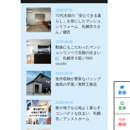
2026.07.10
70代夫婦の「安心できる暮
らし」を形にしたマンショ
ンリフォーム 札幌市Ｏさ
ん／建匠
2026.06.16
動線にもこだわったマンシ
ョンリノベで念願の住まい
に 札幌市Ｓ邸／R&R
studio
2026.05.19
造作収納が豊富なパッシブ
換気の平屋／奥野工務店
新築
2026.04.14
狭小地でも心地よく暮らす
見学
コンパクトな住まい 札幌
市／アシストホーム
事例