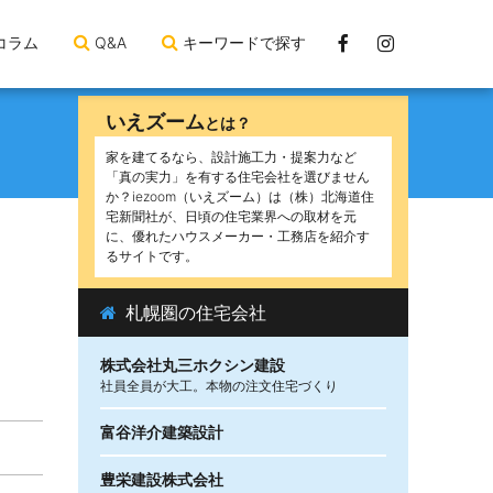
Facebook
Instagram
コラム
Q&A
キーワードで探す
ペ
ー
いえズーム
とは？
ジ
家を建てるなら、設計施工力・提案力など
「真の実力」を有する住宅会社を選びません
か？iezoom（いえズーム）は（株）北海道住
宅新聞社が、日頃の住宅業界への取材を元
に、優れたハウスメーカー・工務店を紹介す
るサイトです。
札幌圏の住宅会社
株式会社丸三ホクシン建設
社員全員が大工。本物の注文住宅づくり
富谷洋介建築設計
豊栄建設株式会社