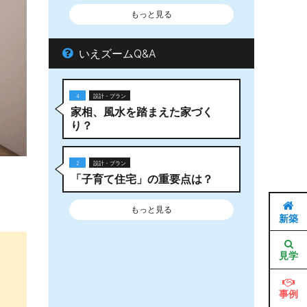
もっと見る
いえズームQ&A
4
設計・プラン
家相、風水を踏まえた家づく
り？
2
設計・プラン
「子育て住宅」の重要点は？
もっと見る
新築
見学
事例