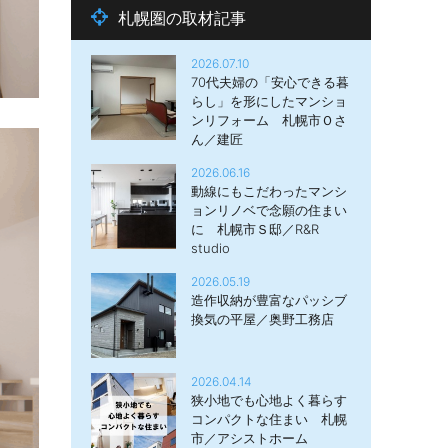
札幌圏の取材記事
2026.07.10
70代夫婦の「安心できる暮
らし」を形にしたマンショ
ンリフォーム 札幌市Ｏさ
ん／建匠
2026.06.16
動線にもこだわったマンシ
ョンリノベで念願の住まい
に 札幌市Ｓ邸／R&R
studio
2026.05.19
造作収納が豊富なパッシブ
換気の平屋／奥野工務店
2026.04.14
狭小地でも心地よく暮らす
コンパクトな住まい 札幌
市／アシストホーム