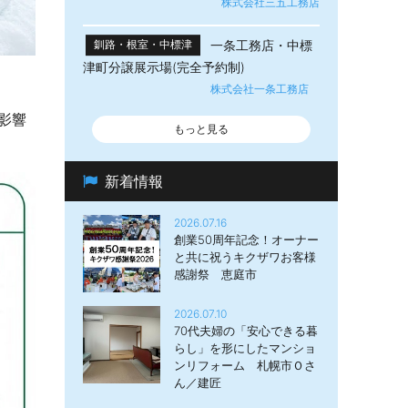
株式会社三五工務店
一条工務店・中標
釧路・根室・中標津
津町分譲展示場(完全予約制)
株式会社一条工務店
影響
もっと見る
新着情報
2026.07.16
創業50周年記念！オーナー
と共に祝うキクザワお客様
感謝祭 恵庭市
2026.07.10
70代夫婦の「安心できる暮
らし」を形にしたマンショ
ンリフォーム 札幌市Ｏさ
ん／建匠