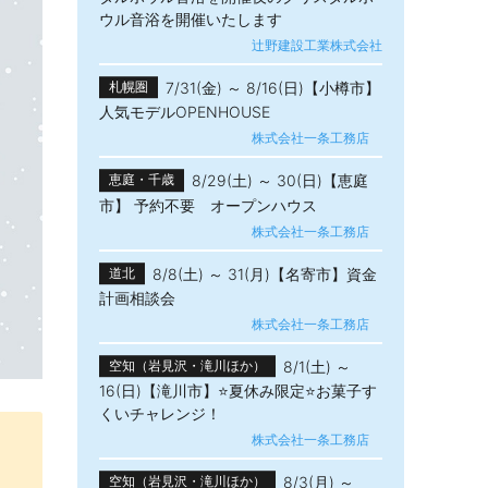
ウル音浴を開催いたします
辻野建設工業株式会社
7/31(金) ～ 8/16(日)【小樽市】
札幌圏
人気モデルOPENHOUSE
株式会社一条工務店
8/29(土) ～ 30(日)【恵庭
恵庭・千歳
市】 予約不要 オープンハウス
株式会社一条工務店
8/8(土) ～ 31(月)【名寄市】資金
道北
計画相談会
株式会社一条工務店
8/1(土) ～
空知（岩見沢・滝川ほか）
16(日)【滝川市】⭐夏休み限定⭐お菓子す
くいチャレンジ！
株式会社一条工務店
8/3(月) ～
空知（岩見沢・滝川ほか）