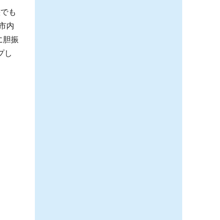
態でも
市内
に胆振
プし