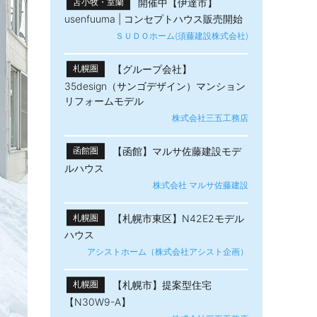
開催中【伊達市】
苫小牧・室蘭
usenfuuma | コンセプトハウス販売開始
ＳＵＤＯホーム(須藤建設株式会社)
【グループ会社】
札幌圏
35design（サンゴデザイン）マンション
リフォームモデル
株式会社三五工務店
【函館】マルサ佐藤建設モデ
函館圏
ルハウス
株式会社 マルサ佐藤建設
【札幌市東区】N42E2モデル
札幌圏
ハウス
アシストホーム（株式会社アシスト企画）
【札幌市】提案型住宅
札幌圏
【N30W9-A】