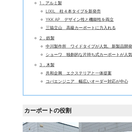
1．アルミ製
LIXIL 柱４本タイプを新発売
YKK AP デザイン性と機能性を両立
三協立山 高級カーポートに力入れる
2．鉄製
中川製作所 ワイドタイプが人気、新製品開
ショーワ 独創的な片持ち式カーポートが人
3．木製
共和企興 エクステリアと一体提案
コバエンジニア 幅広いオーダー対応が中心
カーポートの役割