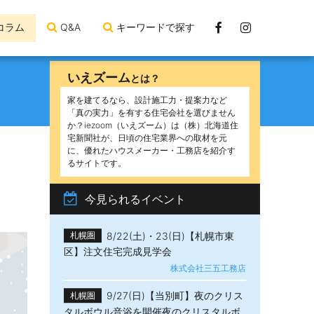
Facebook
Instagram
コラム
Q&A
キーワードで探す
ペ
ー
いえズーム
とは？
ジ
家を建てるなら、設計施工力・提案力など
「真の実力」を有する住宅会社を選びません
か？iezoom（いえズーム）は（株）北海道住
宅新聞社が、日頃の住宅業界への取材を元
に、優れたハウスメーカー・工務店を紹介す
るサイトです。
今見られるイベント
8/22(土)・23(日)【札幌市東
札幌圏
区】注文住宅完成見学会
株式会社三五工務店
9/27(日)【当別町】夜のクリス
札幌圏
タルボウル音浴を開催夜のクリスタルボ