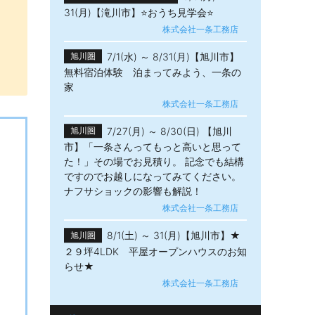
31(月)【滝川市】⭐おうち見学会⭐
株式会社一条工務店
7/1(水) ～ 8/31(月)【旭川市】
旭川圏
無料宿泊体験 泊まってみよう、一条の
家
株式会社一条工務店
7/27(月) ～ 8/30(日) 【旭川
旭川圏
市】「一条さんってもっと高いと思って
た！」その場でお見積り。 記念でも結構
ですのでお越しになってみてください。
ナフサショックの影響も解説！
株式会社一条工務店
8/1(土) ～ 31(月)【旭川市】★
旭川圏
２９坪4LDK 平屋オープンハウスのお知
らせ★
株式会社一条工務店