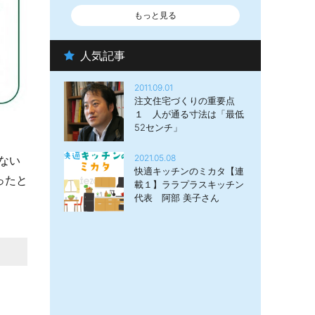
もっと見る
人気記事
2011.09.01
注文住宅づくりの重要点
１ 人が通る寸法は「最低
52センチ」
2021.05.08
ない
快適キッチンのミカタ【連
ったと
載１】ララプラスキッチン
代表 阿部 美子さん