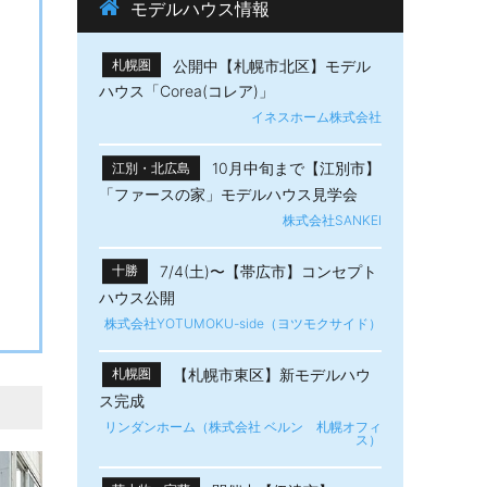
モデルハウス情報
公開中【札幌市北区】モデル
札幌圏
ハウス「Corea(コレア)」
イネスホーム株式会社
10月中旬まで【江別市】
江別・北広島
「ファースの家」モデルハウス見学会
株式会社SANKEI
7/4(土)〜【帯広市】​コンセプト
十勝
ハウス公開
株式会社YOTUMOKU-side（ヨツモクサイド）
【札幌市東区】新モデルハウ
札幌圏
ス完成
リンダンホーム（株式会社 ベルン 札幌オフィ
ス）