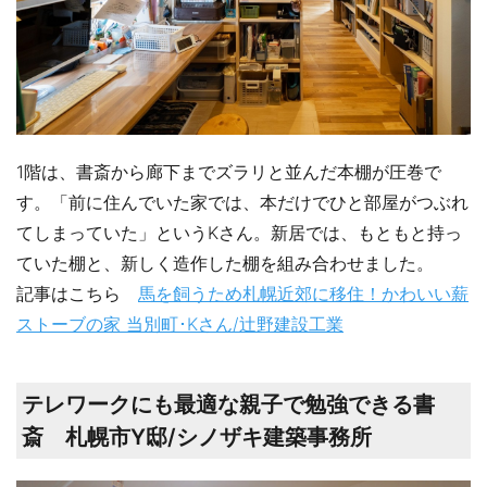
1階は、書斎から廊下までズラリと並んだ本棚が圧巻で
す。「前に住んでいた家では、本だけでひと部屋がつぶれ
てしまっていた」というKさん。新居では、もともと持っ
ていた棚と、新しく造作した棚を組み合わせました。
記事はこちら
馬を飼うため札幌近郊に移住！かわいい薪
ストーブの家 当別町･Kさん/辻野建設工業
テレワークにも最適な親子で勉強できる書
斎 札幌市Y邸/シノザキ建築事務所