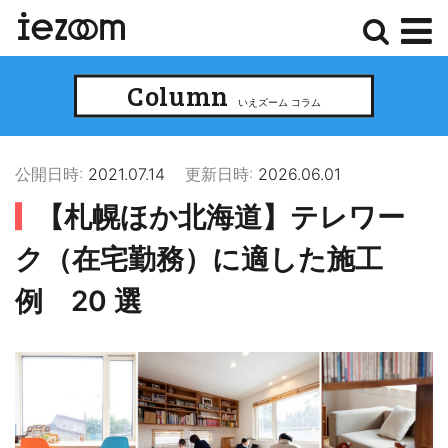
検
メ
Column
索
ニ
いえズーム コラム
ュ
ー
公開日時:
2021.07.14
更新日時:
2026.06.01
【札幌ほか北海道】テレワー
ク（在宅勤務）に適した施工
例 20 選