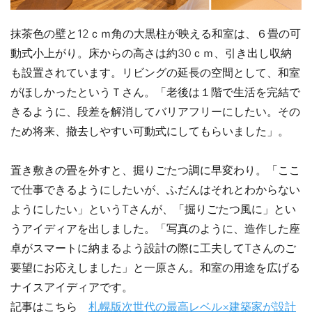
抹茶色の壁と12ｃｍ角の大黒柱が映える和室は、６畳の可
動式小上がり。床からの高さは約30ｃｍ、引き出し収納
も設置されています。リビングの延長の空間として、和室
がほしかったというＴさん。「老後は１階で生活を完結で
きるように、段差を解消してバリアフリーにしたい。その
ため将来、撤去しやすい可動式にしてもらいました」。
置き敷きの畳を外すと、掘りごたつ調に早変わり。「ここ
で仕事できるようにしたいが、ふだんはそれとわからない
ようにしたい」というTさんが、「掘りごたつ風に」とい
うアイディアを出しました。「写真のように、造作した座
卓がスマートに納まるよう設計の際に工夫してTさんのご
要望にお応えしました」と一原さん。和室の用途を広げる
ナイスアイディアです。
記事はこちら
札幌版次世代の最高レベル×建築家が設計