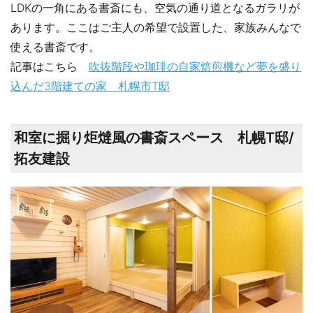
LDKの一角にある書斎にも、空気の通り道となるガラリが
あります。ここはご主人の希望で設置した、家族みんなで
使える書斎です。
記事はこちら
吹抜階段や珈琲の自家焙煎機など夢を盛り
込んだ3階建ての家 札幌市T邸
和室に掘り炬燵風の書斎スペース 札幌T邸/
拓友建設