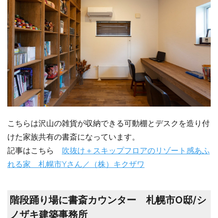
こちらは沢山の雑貨が収納できる可動棚とデスクを造り付
けた家族共有の書斎になっています。
記事はこちら
吹抜け＋スキップフロアのリゾート感あふ
れる家 札幌市Yさん／（株）キクザワ
階段踊り場に書斎カウンター 札幌市O邸/シ
ノザキ建築事務所