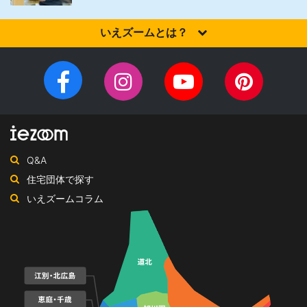
いえズームとは？
家を建てるなら、設計施工力・提案力など「真の実力」を有する
住宅会社を選びませんか？iezoom（いえズーム）は（株）北海道
Facebook
Instagram
YouTube
Pinteres
住宅新聞社が、日頃の住宅業界への取材を元に、優れたハウスメ
チ
ペ
ーカー・工務店を紹介するサイトです。
ャ
ー
ン
ジ
ネ
Q&A
ル
住宅団体で探す
いえズームコラム