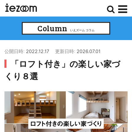
検
メ
Column
索
ニ
いえズーム コラム
ュ
ー
公開日時:
2022.12.17
更新日時:
2026.07.01
「ロフト付き」の楽しい家づ
くり８選