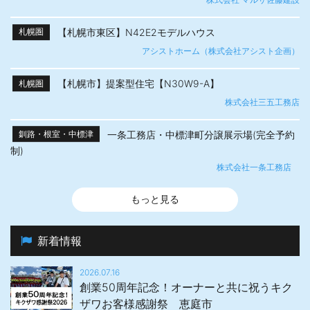
【札幌市東区】N42E2モデルハウス
札幌圏
アシストホーム（株式会社アシスト企画）
【札幌市】提案型住宅【N30W9-A】
札幌圏
株式会社三五工務店
一条工務店・中標津町分譲展示場(完全予約
釧路・根室・中標津
制)
株式会社一条工務店
もっと見る
新着情報
2026.07.16
創業50周年記念！オーナーと共に祝うキク
ザワお客様感謝祭 恵庭市