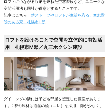
ロフトにつながる収納を兼ねた空窓階段など、ユニークな
空間活用法も同社が得意とするところです。
記事はこちら
薪ストーブやロフトが生活を彩る、空窓階
段のある家 札幌市H邸
ロフトを設けることで空間を立体的に有効活
用 札幌市M邸／丸三ホクシン建設
ダイニングの隣には子ども部屋を想定した個室がありま
す。2階の床材は道産の楡（ニレ）を採用。節が少なく、