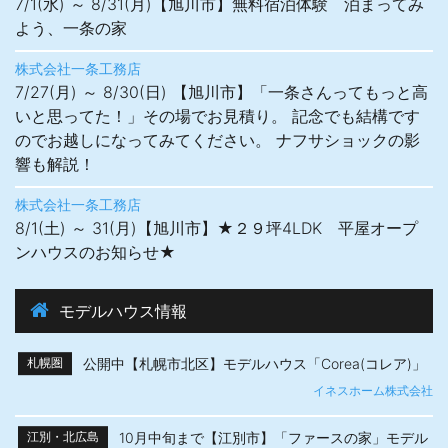
7/1(水) ～ 8/31(月)【旭川市】無料宿泊体験 泊まってみ
よう、一条の家
株式会社一条工務店
7/27(月) ～ 8/30(日) 【旭川市】「一条さんってもっと高
いと思ってた！」その場でお見積り。 記念でも結構です
のでお越しになってみてください。 ナフサショックの影
響も解説！
株式会社一条工務店
8/1(土) ～ 31(月)【旭川市】★２９坪4LDK 平屋オープ
ンハウスのお知らせ★
モデルハウス情報
公開中【札幌市北区】モデルハウス「Corea(コレア)」
札幌圏
イネスホーム株式会社
10月中旬まで【江別市】「ファースの家」モデル
江別・北広島