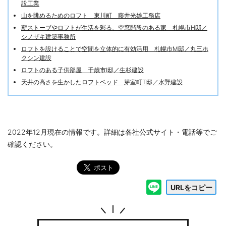
設工業
山を眺めるためのロフト 東川町 藤井光雄工務店
薪ストーブやロフトが生活を彩る、空窓階段のある家 札幌市H邸／
シノザキ建築事務所
ロフトを設けることで空間を立体的に有効活用 札幌市M邸／丸三ホ
クシン建設
ロフトのある子供部屋 千歳市I邸／生杉建設
天井の高さを生かしたロフトベッド 芽室町T邸／水野建設
2022年12月現在の情報です。詳細は各社公式サイト・電話等でご
確認ください。
URLをコピー