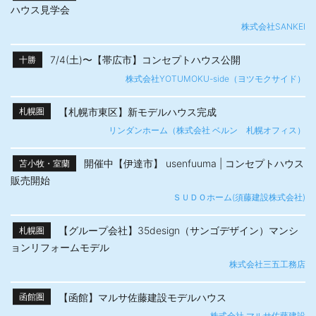
ハウス見学会
株式会社SANKEI
7/4(土)〜【帯広市】​コンセプトハウス公開
十勝
株式会社YOTUMOKU-side（ヨツモクサイド）
【札幌市東区】新モデルハウス完成
札幌圏
リンダンホーム（株式会社 ベルン 札幌オフィス）
開催中【伊達市】 usenfuuma | コンセプトハウス
苫小牧・室蘭
販売開始
ＳＵＤＯホーム(須藤建設株式会社)
【グループ会社】35design（サンゴデザイン）マンシ
札幌圏
ョンリフォームモデル
株式会社三五工務店
【函館】マルサ佐藤建設モデルハウス
函館圏
株式会社 マルサ佐藤建設