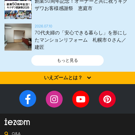
創業50周年記念！オーナーと共に祝うキク
ザワお客様感謝祭 恵庭市
2026.07.10
70代夫婦の「安心できる暮らし」を形にし
たマンションリフォーム 札幌市Ｏさん／
建匠
もっと見る
いえズームとは？
家を建てるなら、設計施工力・提案力など「真の実力」を有する
住宅会社を選びませんか？iezoom（いえズーム）は（株）北海道
Facebook
Instagram
YouTube
Pinteres
住宅新聞社が、日頃の住宅業界への取材を元に、優れたハウスメ
チ
ペ
ーカー・工務店を紹介するサイトです。
ャ
ー
ン
ジ
ネ
Q&A