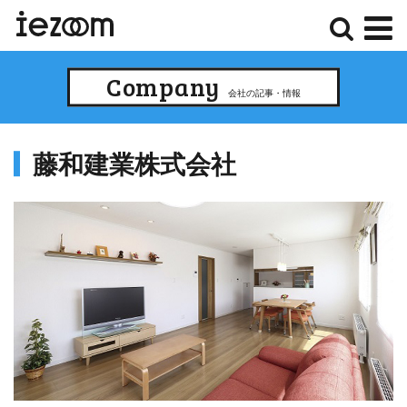
検
メ
Company
索
ニ
会社の記事・情報
ュ
ー
藤和建業株式会社