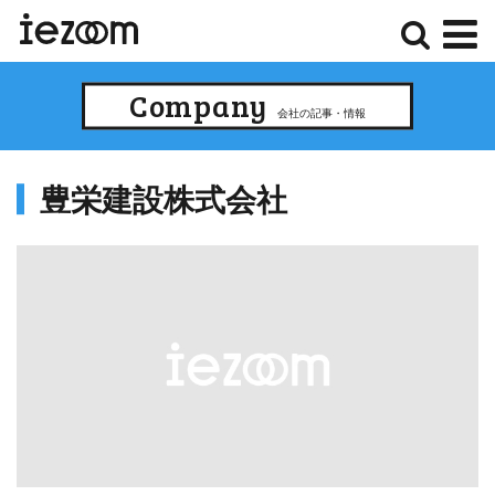
検
メ
Company
索
ニ
会社の記事・情報
ュ
ー
豊栄建設株式会社