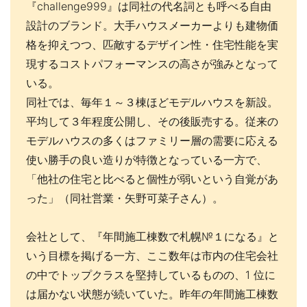
『challenge999』は同社の代名詞とも呼べる自由
設計のブランド。大手ハウスメーカーよりも建物価
格を抑えつつ、匹敵するデザイン性・住宅性能を実
現するコストパフォーマンスの高さが強みとなって
いる。
同社では、毎年１～３棟ほどモデルハウスを新設。
平均して３年程度公開し、その後販売する。従来の
モデルハウスの多くはファミリー層の需要に応える
使い勝手の良い造りが特徴となっている一方で、
「他社の住宅と比べると個性が弱いという自覚があ
った」（同社営業・矢野可菜子さん）。
会社として、『年間施工棟数で札幌№１になる』と
いう目標を掲げる一方、ここ数年は市内の住宅会社
の中でトップクラスを堅持しているものの、1 位に
は届かない状態が続いていた。昨年の年間施工棟数