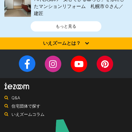
たマンションリフォーム 札幌市Ｏさん／
建匠
もっと見る
いえズームとは？
家を建てるなら、設計施工力・提案力など「真の実力」を有する
住宅会社を選びませんか？iezoom（いえズーム）は（株）北海道
Facebook
Instagram
YouTube
Pinteres
住宅新聞社が、日頃の住宅業界への取材を元に、優れたハウスメ
チ
ペ
ーカー・工務店を紹介するサイトです。
ャ
ー
ン
ジ
ネ
Q&A
ル
住宅団体で探す
いえズームコラム