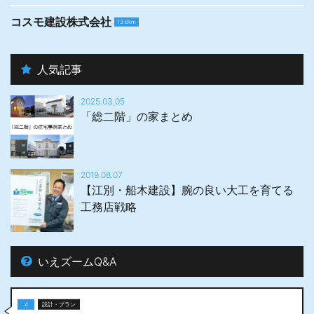
コスモ建設株式会社
13.6km
人気記事
2025.03.05
「総二階」の家まとめ
2019.08.07
【江別・船木建設】腕の良い大工を育てる
工務店戦略
いえズームQ&A
4
設計・プラン