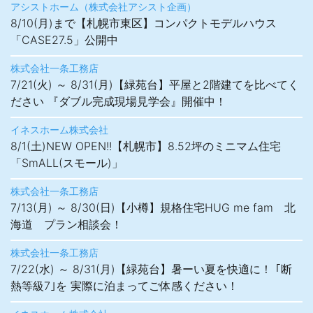
アシストホーム（株式会社アシスト企画）
8/10(月)まで【札幌市東区】コンパクトモデルハウス
「CASE27.5」公開中
株式会社一条工務店
7/21(火) ～ 8/31(月)【緑苑台】平屋と2階建てを比べてく
ださい 『ダブル完成現場見学会』開催中！
イネスホーム株式会社
8/1(土)NEW OPEN!!【札幌市】8.52坪のミニマム住宅
「SmALL(スモール)」
株式会社一条工務店
7/13(月) ～ 8/30(日)【小樽】規格住宅HUG me fam 北
海道 プラン相談会！
株式会社一条工務店
7/22(水) ～ 8/31(月)【緑苑台】暑ーい夏を快適に！ ｢断
熱等級7｣を 実際に泊まってご体感ください！