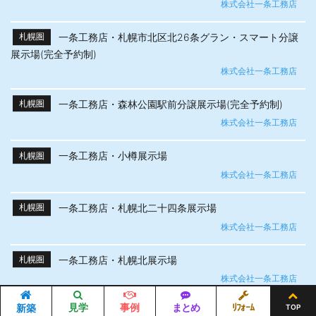
株式会社一条工務店
一条工務店・札幌市北区北26条グラン・スマート分譲
札幌圏
展示場(完全予約制)
株式会社一条工務店
一条工務店・森林公園駅前分譲展示場(完全予約制)
札幌圏
株式会社一条工務店
一条工務店・小樽展示場
札幌圏
株式会社一条工務店
一条工務店・札幌北二十四条展示場
札幌圏
株式会社一条工務店
一条工務店・札幌北展示場
札幌圏
株式会社一条工務店
見学
事例
まとめ
ﾘﾌｫｰﾑ
新築
TOP
一条工務店・札幌円山展示場
札幌圏