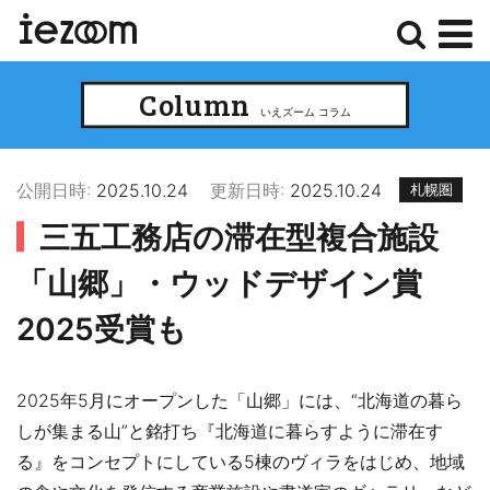
検
メ
Column
索
ニ
いえズーム コラム
ュ
ー
公開日時:
2025.10.24
更新日時:
2025.10.24
札幌圏
三五工務店の滞在型複合施設
「山郷」・ウッドデザイン賞
2025受賞も
2025年5月にオープンした「山郷」には、“北海道の暮ら
しが集まる山”と銘打ち『北海道に暮らすように滞在す
る』をコンセプトにしている5棟のヴィラをはじめ、地域