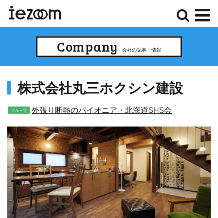
検
メ
Company
索
ニ
会社の記事・情報
ュ
ー
株式会社丸三ホクシン建設
外張り断熱のパイオニア・北海道SHS会
グループ