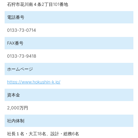
狩・丸三ホクシン建設
石狩市花川南４条2丁目101番地
2019.07.12
電話番号
丸三ホクシン建設（札幌）オーナーの声まとめ10
2018.03.13
0133-73-0714
開放感あるスキップフロアの家 恵庭市・Ｍ邸 丸三ホクシン建設
FAX番号
2018.02.09
ガルバリウムと道南杉でシャープな外観～木の香りと家族の笑顔
0133-73-9418
が溢れる小樽の家
ホームページ
2017.01.31
住宅会社の施工力・大工育成法！
https://www.hokushin-k.jp/
2017.01.13
住宅街なのに、森の中の別荘気分で暮らす。 江別市／Mさん 丸
資本金
三ホクシン建設
2,000万円
2016.07.01
見て、触れて実感！ 丸三ホクシン建設がモデルハウス公開
社内体制
2015.12.26
社長１名・大工18名、設計・総務6名
家の前からすぐ登山！自然大好きなご夫婦の家