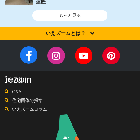
建匠
もっと見る
いえズームとは？
家を建てるなら、設計施工力・提案力など「真の実力」を有する
住宅会社を選びませんか？iezoom（いえズーム）は（株）北海道
Facebook
Instagram
YouTube
Pinteres
住宅新聞社が、日頃の住宅業界への取材を元に、優れたハウスメ
チ
ペ
ーカー・工務店を紹介するサイトです。
ャ
ー
ン
ジ
ネ
Q&A
ル
住宅団体で探す
いえズームコラム