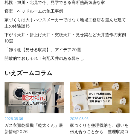
札幌・旭川・北見で今、見学できる高断熱高気密な家
寝室・ベッドルームの施工事例
家づくりは大手ハウスメーカーではなく地場工務店を選んだ建て
主の体験談15
下がり天井・折上げ天井・突板天井・見せ梁など天井造作の実例
10選
「飾り棚【見せる収納】」アイデア20選
開放的でおしゃれ！勾配天井のある暮らし
いえズームコラム
2026.08.06
2026.08.05
ガス衣類乾燥機「乾太くん」最
家づくりも整理収納も、想いを
新情報2026
伝え合うことから 整理収納コ