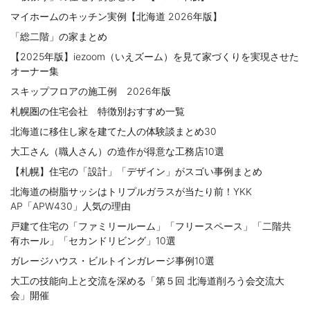
マイホームのキッチン実例【北海道 2026年版】
2009.08.25
子供たちも大工の技に感動！札幌技能フェス
「総二階」の家まとめ
【2025年版】iezoom（いえズーム）を見て家づくりを実現させた
2009.07.22
オーナー集
みんなで作った小さなわが家５ ありがとう！家づくりの仲間たち
スキップフロアの施工例 2026年版
2009.06.06
札幌圏の住宅会社 特徴別おすすめ一覧
みんなで作った小さなわが家４ 立ちはだかる「予算の壁」
北海道に移住し家を建てた人の体験談まとめ30
2009.05.09
大工さん（職人さん）の造作が得意な工務店10選
みんなで作った小さなわが家３ 「あれよあれよ」と土地入手
【札幌】住宅の「設計」「デザイン」がスゴい事例まとめ
2009.04.09
北海道の樹脂サッシはトリプルガラスが当たり前！YKK
みんなで作った小さなわが家２ いける？いけぬ？頼みの綱「建
AP「APW430」人気の理由
築家」
戸建て住宅の「ファミリールーム」「フリースペース」「二階共
2009.03.27
有ホール」「セカンドリビング」10選
良い大工を育て、優れた建築家と連携する家づくり
ガレージハウス・ビルトインガレージ事例10選
2009.03.13
大工の技能向上と交流を深める「第５回 北海道削ろう会交流大
みんなで作った小さなわが家１ 物件探しで夫婦再発見
会」開催