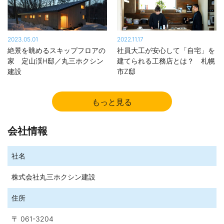
2023.05.01
2022.11.17
絶景を眺めるスキップフロアの
社員大工が安心して「自宅」を
家 定山渓H邸／丸三ホクシン
建てられる工務店とは？ 札幌
建設
市Z邸
2021.11.10
もっと見る
美味しいソフトクリーム専門店「ミルクマスタッシュ」 札幌市
南区簾舞
会社情報
2021.05.31
真冬の光熱費が月2万3000円。明るい2階リビングの家 /札幌市М
社名
邸
2020.12.16
株式会社丸三ホクシン建設
庭とつながる明るく暖かい家 /北広島市Y邸/丸三ホクシン建設
住所
2020.10.17
オホーツクの木を家づくりに活用 道有林材の利用促進協定締結 石
〒 061-3204