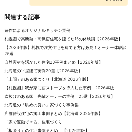
2013.08.28
山小屋風の自由で上質感漂う住まい
関連する記事
2013.02.16
自然素材＋解放感＋動線重視の注文住宅/札幌市北区Yさん
造作によるオリジナルキッチン実例
札幌圏で高断熱・高気密住宅を建てた15の体験談【2026年版】
2013.01.23
バイク部屋のある家 札幌市・M邸 丸三ホクシン建設
【2026年版】札幌で注文住宅を建てる方は必見！オーナー体験談
25選
2012.02.14
自然素材を活かした住宅20事例まとめ【2026年版】
理想の家は「小さな家」。重要なのは工務店との意思疎通
北海道の平屋建て実例20選【2026年版】
2011.11.23
「土間」のある家づくり【北海道 2026年版】
木のもつ優しさ・・・無垢材に包まれる暮らし 札幌市・Yさん
【札幌圏】我が家に薪ストーブを導入した事例 2026年版
2011.10.25
吹抜けのある家 先輩オーナーの実例 25選【2026年版】
狭小地に空を望む家 札幌市・Yさん
北海道の「眺めの良い」家づくり事例集
2011.06.02
店舗併設住宅の施工事例まとめ【北海道 2025年版】
海を臨む、家族が一つにつながる家 小樽市・Ｋさん
「家で運動できる」住宅づくり
2010.04.27
古民家の風合いの新築住宅/札幌市Ｓ邸/丸三ホクシン建設
「板張り」の住宅事例まとめ 【2026年版】