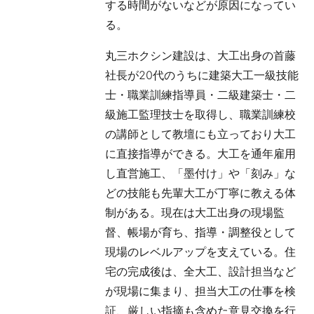
する時間がないなどが原因になってい
る。
丸三ホクシン建設は、大工出身の首藤
社長が20代のうちに建築大工一級技能
士・職業訓練指導員・二級建築士・二
級施工監理技士を取得し、職業訓練校
の講師として教壇にも立っており大工
に直接指導ができる。大工を通年雇用
し直営施工、「墨付け」や「刻み」な
どの技能も先輩大工が丁寧に教える体
制がある。現在は大工出身の現場監
督、帳場が育ち、指導・調整役として
現場のレベルアップを支えている。住
宅の完成後は、全大工、設計担当など
が現場に集まり、担当大工の仕事を検
証、厳しい指摘も含めた意見交換を行