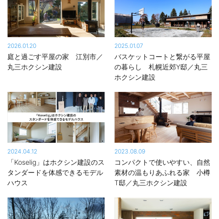
2026.01.20
2025.01.07
庭と過ごす平屋の家 江別市／
バスケットコートと繋がる平屋
丸三ホクシン建設
の暮らし 札幌近郊Y邸／丸三
ホクシン建設
2024.04.12
2023.08.09
「Koselig」はホクシン建設のス
コンパクトで使いやすい、自然
タンダードを体感できるモデル
素材の温もりあふれる家 小樽
ハウス
T邸／丸三ホクシン建設