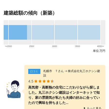
2015.11.27
建築総額の傾向（新築）
札幌の都市型３階建て注文住宅 Ｙ邸 丸三ホクシン建設
2015.11.26
札幌のナチュラル系３階建て注文住宅 Ｆ邸の体験談
2015.05.14
「素材を感じる住まい」札幌西区山の手のオープンハウスが大好
評
〜2000
2500
3000
3500
4000〜
単位:万円
2015.03.14
新築住宅のオープンハウスは「聞きたいことが聞ける」チャンス
2014.05.31
札幌市 Ｔさん → 株式会社丸三ホクシン建
口コミ
オーダーのキッチンやテーブルも魅力。コンパクトで暮らしやす
設
い我が家
4.5
2014.03.09
高気密・高断熱の住宅にこだわりながら探しま
自然素材、スキップフロア、大工の腕。見どころいっぱいの住宅
した。丸三ホクシン建設はインターネットで知
り、家の雰囲気が私たち夫婦の好みに合ってい
2013.10.09
たので興味を持ちました…
小樽の景色、江別産レンガ。自然大好き家族の我が家
もっと見る