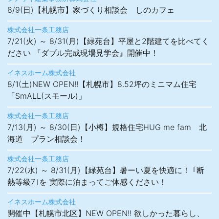
8/9(日)【札幌市】家づくり相談会 しのカフェ
株式会社一条工務店
7/21(火) ～ 8/31(月)【緑苑台】平屋と2階建てを比べてく
ださい 『ダブル完成現場見学会』開催中！
イネスホーム株式会社
8/1(土)NEW OPEN!!【札幌市】8.52坪のミニマム住宅
「SmALL(スモール)」
株式会社一条工務店
7/13(月) ～ 8/30(日)【小樽】規格住宅HUG me fam 北
海道 プラン相談会！
株式会社一条工務店
7/22(水) ～ 8/31(月)【緑苑台】暑ーい夏を快適に！ ｢断
熱等級7｣を 実際に泊まってご体感ください！
イネスホーム株式会社
開催中【札幌市北区】NEW OPEN!! 欲しかった暮らし、