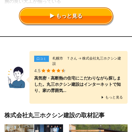
腕の良い大工が揃っている
住宅業界は大工の高齢化と人材不足が急激に進み、しっかりとし
もっと見る
た品質の家を建てたり、施主の要望に応じたきめ細かい大工仕事
の実現が危うい状況になりつつある。プレカットやパネルなどを
多用して合理化・省力化が進む一方、仕事が単純化しスキルを磨
く機会が減っている、必要な時だけ声がかかる不安定な状況、先
輩大工も若手を教えたり、建て主や近隣の方と丁寧に接する時間
がないなどが原因になっている。
札幌市 Ｔさん → 株式会社丸三ホクシン建
口コミ
設
丸三ホクシン建設は、大工出身の首藤社長が20代のうちに建築大
4.5
工一級技能士・職業訓練指導員・二級建築士・二級施工監理技士
高気密・高断熱の住宅にこだわりながら探しま
を取得し、職業訓練校の講師として教壇にも立っており大工に直
した。丸三ホクシン建設はインターネットで知
接指導ができる。大工を通年雇用し直営施工、「墨付け」や「刻
り、家の雰囲気…
み」などの技能も先輩大工が丁寧に教える体制がある。現在は大
もっと見る
工出身の現場監督、帳場が育ち、指導・調整役として現場のレベ
ルアップを支えている。住宅の完成後は、全大工、設計担当など
が現場に集まり、担当大工の仕事を検証、厳しい指摘も含めた意
株式会社丸三ホクシン建設の取材記事
見交換を行うことで、緊張感と技術向上につなげている。また施
工物件は気密測定で施工精度、性能面のチェックも行っている。