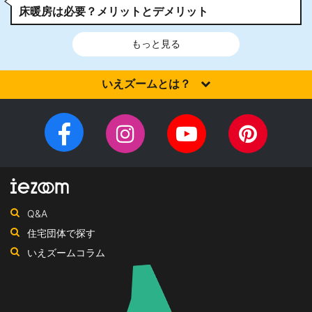
床暖房は必要？メリットとデメリット
もっと見る
いえズームとは？
家を建てるなら、設計施工力・提案力など「真の実力」を有する
住宅会社を選びませんか？iezoom（いえズーム）は（株）北海道
Facebook
Instagram
YouTube
Pinteres
住宅新聞社が、日頃の住宅業界への取材を元に、優れたハウスメ
チ
ペ
ーカー・工務店を紹介するサイトです。
ャ
ー
ン
ジ
ネ
Q&A
ル
住宅団体で探す
いえズームコラム