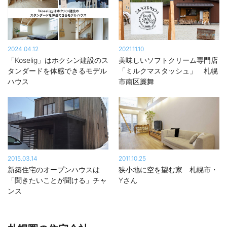
自然素材を活かす
丸三ホクシン建設は、住宅の断熱を高性能断熱材を外張りですっ
ぽりと包み込む、SHS工法で施工。そのため、断熱・気密性能、
2024.04.12
2021.11.10
耐久性能などの高さに加え、室内側に構造材の木材が現わしにな
「Koselig」はホクシン建設のス
美味しいソフトクリーム専門店
る。室内の壁、天井など多くの場所に木の風合い、質感、そして
タンダードを体感できるモデル
「ミルクマスタッシュ」 札幌
大工さんの技の成果を見ることができるのも魅力の一つ。外壁板
ハウス
市南区簾舞
張り、ウッドロングエコの塗装、オーダーのキッチン、レンガや
無垢材の活用、そして大工の腕が光る木製階段、収納、テーブル
など既製品にはない造作の魅力もある。
2015.03.14
2011.10.25
新築住宅のオープンハウスは
狭小地に空を望む家 札幌市・
「聞きたいことが聞ける」チャ
Yさん
ンス