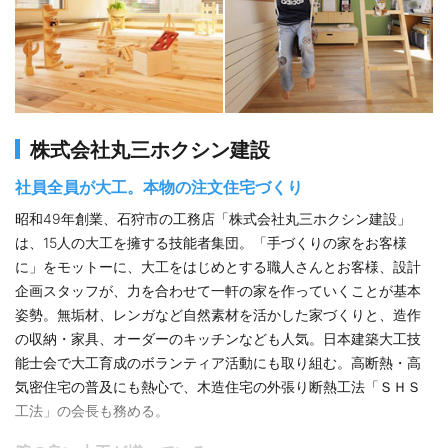
株式会社丸三ホクシン建設
社員全員が大工。本物の注文住宅づくり
昭和49年創業、石狩市の工務店「株式会社丸三ホクシン建設」
は、15人の大工を擁する技能者集団。「手づくりの家をお客様
に」をモットーに、大工をはじめとする職人さんとお客様、設計
企画スタッフが、力を合わせて一軒の家を作っていくことが基本
姿勢。無垢材、レンガなど自然素材を活かした家づくりと、造作
の収納・家具、オーダーのキッチンなども人気。日本建築大工技
能士会で大工育成のボランティア活動にも取り組む。高断熱・高
気密住宅の普及にも熱心で、木造住宅の外張り断熱工法「ＳＨＳ
工法」の会長も務める。