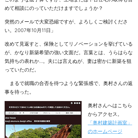
めて相談にのっていただけますでしょうか？
突然のメールで大変恐縮ですが、よろしくご検討くださ
い。2007年10月11日」
改めて見返すと、保険としてリノベーションを挙げている
が、かなり新築希望の強い文面だ。言葉とは、うらはらな
気持ちの表れか...。夫には言えぬが、妻は密かに新築を狙
っていたのだ。
まるで就職の合否を待つような緊張感で、奥村さんの返
事を待った。
奥村さんへはこちら
からアクセス。
「奥村建築計画室」
のホームページ