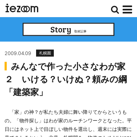
検
メ
Story
索
ニ
取材記事
ュ
ー
2009.04.09
札幌圏
みんなで作った小さなわが家
２ いける？いけぬ？頼みの綱
「建築家」
「家」の神？が私たち夫婦に舞い降りてからというも
の。「物件探し」はわが家のルーチンワークとなった。平
日にはネット上で目ぼしい物件を選出し、週末には実際に