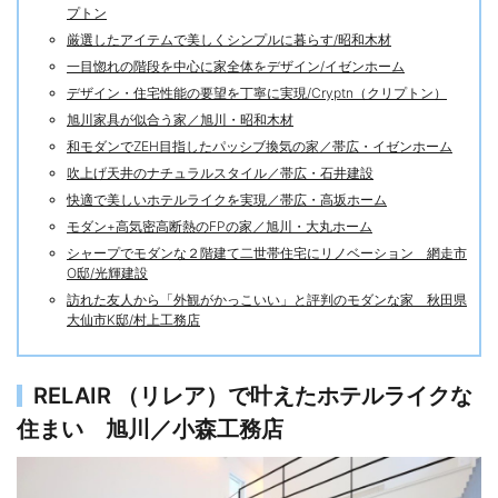
プトン
厳選したアイテムで美しくシンプルに暮らす/昭和木材
一目惚れの階段を中心に家全体をデザイン/イゼンホーム
デザイン・住宅性能の要望を丁寧に実現/Cryptn（クリプトン）
旭川家具が似合う家／旭川・昭和木材
和モダンでZEH目指したパッシブ換気の家／帯広・イゼンホーム
吹上げ天井のナチュラルスタイル／帯広・石井建設
快適で美しいホテルライクを実現／帯広・高坂ホーム
モダン+高気密高断熱のFPの家／旭川・大丸ホーム
シャープでモダンな２階建て二世帯住宅にリノベーション 網走市
O邸/光輝建設
訪れた友人から「外観がかっこいい」と評判のモダンな家 秋田県
大仙市K邸/村上工務店
RELAIR （リレア）で叶えたホテルライクな
住まい 旭川／小森工務店