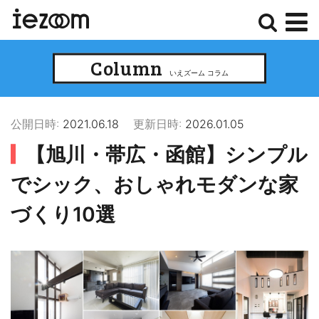
検
メ
Column
索
ニ
いえズーム コラム
ュ
ー
公開日時:
2021.06.18
更新日時:
2026.01.05
【旭川・帯広・函館】シンプル
でシック、おしゃれモダンな家
づくり10選