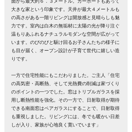
面から最大約６．３メートル。カーポートもあって
大きな家という印象です。天井が最大４メートルも
の高さがある一階リビングは開放感と見晴らしも魅
力です。室内は白木の無垢材に太陽の光が降り注ぐ
温もりあふれるナチュラルモダンな空間が広がって
います。のびのびと駆け回るお子さんたちの様子に
も目が届く、オープン設計が子育て世代に嬉しい造
りです。
一方で住宅性能にもこだわりました。ご主人「住宅
の高気密・高断熱、そして光熱費の削減は家づくり
のポイントの一つでした。窓はトリプルガラスを採
用し断熱性能を強化。その一方で、日射取得が期待
できる南面窓はペアガラスにすることで、日射取得
も重視しました。リビングには、冬でも暖かい日差
しが入り、家族が心地良く寛いでいます」