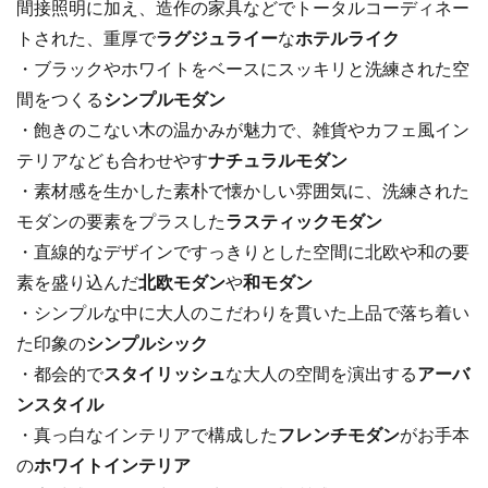
間接照明に加え、造作の家具などでトータルコーディネー
トされた、重厚で
ラグジュライー
な
ホテルライク
・ブラックやホワイトをベースにスッキリと洗練された空
間をつくる
シンプルモダン
・飽きのこない木の温かみが魅力で、雑貨やカフェ風イン
テリアなども合わせやす
ナチュラルモダン
・素材感を生かした素朴で懐かしい雰囲気に、洗練された
モダンの要素をプラスした
ラスティックモダン
・直線的なデザインですっきりとした空間に北欧や和の要
素を盛り込んだ
北欧モダン
や
和モダン
・シンプルな中に大人のこだわりを貫いた上品で落ち着い
た印象の
シンプルシック
・都会的で
スタイリッシュ
な大人の空間を演出する
アーバ
ンスタイル
・真っ白なインテリアで構成した
フレンチモダン
がお手本
の
ホワイトインテリア