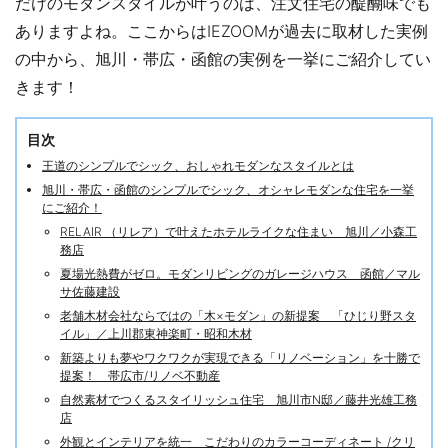
だけのモダンスタイルが叶うのは、注文住宅の醍醐味でも
ありますよね。ここからはIEZOOMが過去に取材した実例
の中から、旭川・帯広・函館の実例を一挙にご紹介してい
きます！
目次
王道のシンプルでシック、おしゃれモダンなスタイルとは
旭川・帯広・函館のシンプルでシック、オシャレモダンな住宅を一挙
にご紹介！
RELAIR （リレア）で叶えたホテルライクな住まい 旭川／小森工
務店
夏場光熱費がゼロ。モダンリビングのガレージハウス 函館／マル
サ佐藤建設
老舗木材会社ならではの「木×モダン」の新提案 「ひじり野スタ
イル」／上川郡東神楽町・昭和木材
新築よりも夢やワクワクが実現できる「リノベーション」を十勝で
提案！ 帯広市/リノベ不動産
自然素材でつくるスタイリッシュ住宅 旭川市N邸／藤井光雄工務
店
外観とインテリアを統一 こだわりのカラーコーディネート /クリ