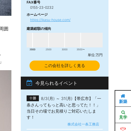
FAX番号
0155-23-0232
ホームページ
https://ikasu-house.com/
周囲
建築総額の傾向
2000
1500
2500
3000
3500〜
。
単位:万円
」
この会社を詳しく見る
今見られるイベント
8/3(月) ～ 31(月)【帯広市】「一
十勝
新築
条さんってもっと高いと思ってた！！」
当日その場でお見積りご対応いたしま
見学
す！
株式会社一条工務店