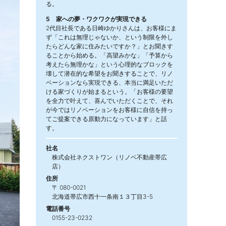
る。
5 家への夢・ワクワクが実現できる
2代目社長である日崎ゆかりさんは、お客様にま
ず「これは無理じゃないか、という制限を外し
たらどんな家に住みたいですか？」とお聞きす
ることから始める。「高望みかな」「予算から
考えたら無理かな」という心理的なブロックを
壊して潜在的な希望をお聞きすることで、リノ
ベーションなら実現できる、本当に満足いただ
ける家づくりが始まるという。「お客様の要望
を全力で叶えて、喜んでいただくことで、それ
が今ではリノベーションをお客様に自信を持っ
てご提案できる原動力になっています」と話
す。
社名
株式会社ネクストワン（リノベ不動産帯広
店）
住所
〒 080-0021
北海道帯広市西十一条南１３丁目3-5
電話番号
0155-23-0232