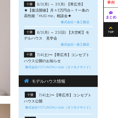
事例
8/3(月) ～ 31(月) 【帯広市】
十勝
★【復活開催】月々5万円台～？一条の
高性能「HUG me」相談会★
まとめ
株式会社一条工務店
8/3(月) ～ 23(日) 【大空町】モ
十勝
TOP
デルハウス 見学会
株式会社一条工務店
7/4(土)〜【帯広市】​コンセプト
十勝
ハウス公開のお知らせ
株式会社YOTUMOKU-side（ヨツモクサイド）
モデルハウス情報
7/4(土)〜【帯広市】​コンセプト
十勝
ハウス公開
株式会社YOTUMOKU-side（ヨツモクサイド）