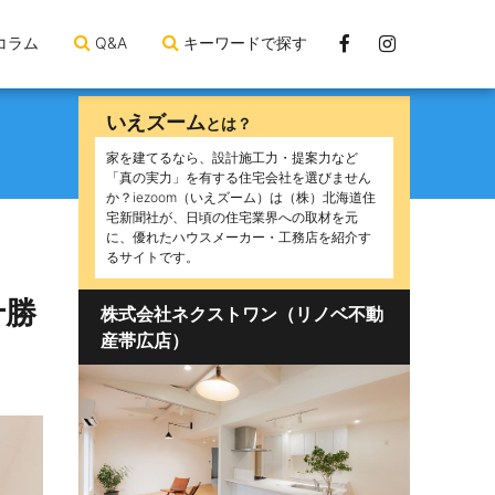
Facebook
Instagram
コラム
Q&A
キーワードで探す
ペ
ー
いえズーム
とは？
ジ
家を建てるなら、設計施工力・提案力など
「真の実力」を有する住宅会社を選びません
か？iezoom（いえズーム）は（株）北海道住
宅新聞社が、日頃の住宅業界への取材を元
に、優れたハウスメーカー・工務店を紹介す
るサイトです。
十勝
株式会社ネクストワン（リノベ不動
産帯広店）