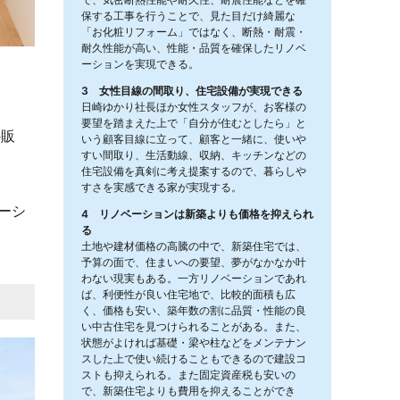
保する工事を行うことで、見た目だけ綺麗な
「お化粧リフォーム」ではなく、断熱・耐震・
耐久性能が高い、性能・品質を確保したリノベ
ーションを実現できる。
3 女性目線の間取り、住宅設備が実現できる
日崎ゆかり社長ほか女性スタッフが、お客様の
要望を踏まえた上で「自分が住むとしたら」と
の販
いう顧客目線に立って、顧客と一緒に、使いや
すい間取り、生活動線、収納、キッチンなどの
住宅設備を真剣に考え提案するので、暮らしや
すさを実感できる家が実現する。
ーシ
4 リノベーションは新築よりも価格を抑えられ
る
土地や建材価格の高騰の中で、新築住宅では、
予算の面で、住まいへの要望、夢がなかなか叶
わない現実もある。一方リノベーションであれ
ば、利便性が良い住宅地で、比較的面積も広
く、価格も安い、築年数の割に品質・性能の良
い中古住宅を見つけられることがある。また、
状態がよければ基礎・梁や柱などをメンテナン
スした上で使い続けることもできるので建設コ
ストも抑えられる。また固定資産税も安いの
で、新築住宅よりも費用を抑えることができ