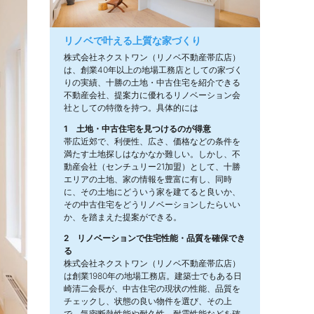
リノベで叶える上質な家づくり
株式会社ネクストワン（リノベ不動産帯広店）
は、創業40年以上の地場工務店としての家づく
りの実績、十勝の土地・中古住宅を紹介できる
不動産会社、提案力に優れるリノベーション会
社としての特徴を持つ。具体的には
1 土地・中古住宅を見つけるのが得意
帯広近郊で、利便性、広さ、価格などの条件を
満たす土地探しはなかなか難しい。しかし、不
動産会社（センチュリー21加盟）として、十勝
エリアの土地、家の情報を豊富に有し、同時
に、その土地にどういう家を建てると良いか、
その中古住宅をどうリノベーションしたらいい
か、を踏まえた提案ができる。
2 リノベーションで住宅性能・品質を確保でき
る
株式会社ネクストワン（リノベ不動産帯広店）
は創業1980年の地場工務店。建築士でもある日
崎清二会長が、中古住宅の現状の性能、品質を
チェックし、状態の良い物件を選び、その上
で、気密断熱性能や耐久性、耐震性能などを確