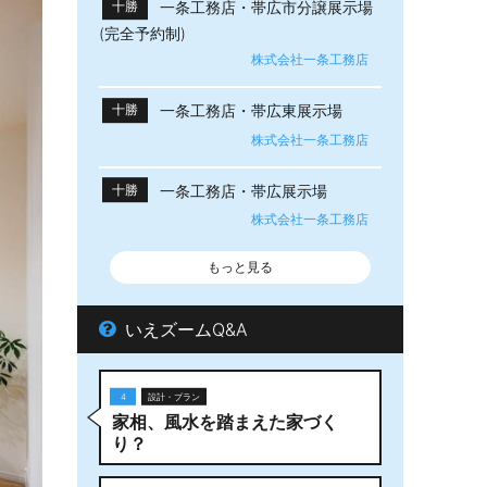
一条工務店・帯広市分譲展示場
十勝
(完全予約制)
株式会社一条工務店
一条工務店・帯広東展示場
十勝
株式会社一条工務店
一条工務店・帯広展示場
十勝
株式会社一条工務店
もっと見る
いえズームQ&A
4
設計・プラン
家相、風水を踏まえた家づく
り？