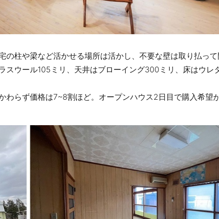
宅の柱や梁など活かせる場所は活かし、不要な壁は取り払って
スウール105ミリ、天井はブローイング300ミリ、床はウレ
。
かわらず価格は7~8割ほど。オープンハウス2日目で購入希望