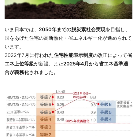
いま日本では、
2050年までの
脱炭素社会実現
を目指し、
国をあげた住宅の高断熱化・省エネルギー化が進められて
います。
2022年7月に行われた
住宅性能表示制度
の改正によって
省
エネ上位等級
が新設、また
2025年4月から省エネ基準適
合が義務化
されました。