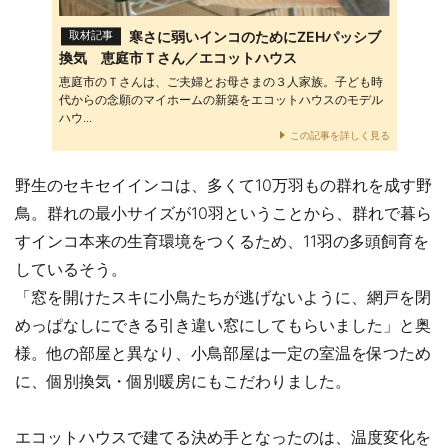
寒さに弱いインコのためにZEHパッシブ
取材記事
換気 恵庭市Ｔさん／エコットハウス
恵庭市のＴさんは、ご夫婦とお母さまの３人家族。子ども時
代からの念願のマイホームの新築をエコットハウスのモデル
ハウ...
この記事を詳しく見る
野生のセキセイインコは、多くて10万羽もの群れを成す野
鳥。群れの最小サイズが10羽ということから、群れで暮ら
すインコ本来の生育環境をつくるため、11羽の多頭飼育を
しているそう。
「窓を開けたスキに小鳥たちが逃げないように、網戸を閉
めっぱなしにできる引き違い窓にしてもらいました」と奥
様。他の部屋と異なり、小鳥部屋は一定の室温を保つため
に、個別換気・個別暖房にもこだわりました。
エコットハウスで建てる決め手となったのは、温度変化を