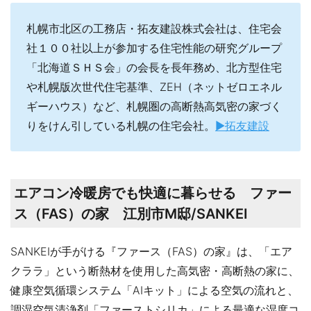
札幌市北区の工務店・拓友建設株式会社は、住宅会
社１００社以上が参加する住宅性能の研究グループ
「北海道ＳＨＳ会」の会長を長年務め、北方型住宅
や札幌版次世代住宅基準、ZEH（ネットゼロエネル
ギーハウス）など、札幌圏の高断熱高気密の家づく
りをけん引している札幌の住宅会社。
▶拓友建設
エアコン冷暖房でも快適に暮らせる ファー
ス（FAS）の家 江別市M邸/SANKEI
SANKEIが手がける『ファース（FAS）の家』は、「エア
クララ」という断熱材を使用した高気密・高断熱の家に、
健康空気循環システム「AIキット」による空気の流れと、
調湿空気清浄剤「ファーストシリカ」による最適な湿度コ