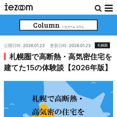
検
メ
Column
索
ニ
いえズーム コラム
ュ
ー
公開日時:
2026.01.23
更新日時:
2026.01.23
札幌圏
札幌圏で高断熱・高気密住宅を
建てた15の体験談【2026年版】