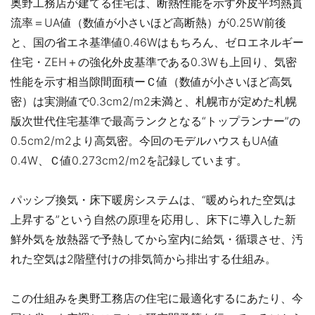
奥野工務店が建てる住宅は、断熱性能を示す外皮平均熱貫
流率＝UA値（数値が小さいほど高断熱）が0.25W前後
と、国の省エネ基準値0.46Wはもちろん、ゼロエネルギー
住宅・ZEH＋の強化外皮基準である0.3Wも上回り、気密
性能を示す相当隙間面積ーＣ値（数値が小さいほど高気
密）は実測値で0.3cm2/m2未満と、札幌市が定めた札幌
版次世代住宅基準で最高ランクとなる“トップランナー”の
0.5cm2/m2より高気密。今回のモデルハウスもUA値
0.4W、Ｃ値0.273cm2/m2を記録しています。
パッシブ換気・床下暖房システムは、“暖められた空気は
上昇する”という自然の原理を応用し、床下に導入した新
鮮外気を放熱器で予熱してから室内に給気・循環させ、汚
れた空気は2階壁付けの排気筒から排出する仕組み。
この仕組みを奥野工務店の住宅に最適化するにあたり、今