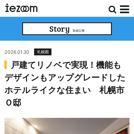
検
メ
Story
索
ニ
取材記事
ュ
ー
2026.01.30
札幌圏
戸建てリノベで実現！機能も
デザインもアップグレードした
ホテルライクな住まい 札幌市
Ｏ邸