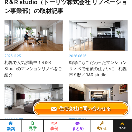
R＆R studio（トーリツ株式会社 リノベーショ
軒のプランについて、マンションリノベーションアドバイザーの
資格を持つ経験豊富な営業担当、オーナーの個性を生かしたハイ
ン事業部）の取材記事
センスな提案力に定評のあるインテリアコーディネーター、専門
職人の視点から的確で柔軟な現場管理を行う社員大工がアイデア
を出し合い、打ち合わせや情報共有を密にすることで、オーナー
の希望に寄り沿った、満足度の高い住まいを提供しています。
マンションリノベーションの豊富な実績
2025.11.25
2026.06.16
ワンルームからファミリー向け、タワーマンションまで、R&Rは
札幌で人気沸騰中！R＆R
動線にもこだわったマンション
マンション・リノベーションを得意としています。居室をLDKと
Studioのマンションリノベをご
リノベで念願の住まいに 札幌
一体化させたオープンスタイルや、テレワーク用の個室、収納付
紹介
市Ｓ邸／R&R studio
きの小上がり、間接照明を施したホテルライクな寝室など、オー
ナーのライフスタイルに合わせた間取りの変更をはじめ、キッチ
ンやバスルーム、洗面化粧台、ボイラー、照明など住宅設備の新
調を、一社完結で行います。
住宅会社に問い合わせる
特に好評なのが、好みのデザインテイストで提案するインテリア
2026.03.09
2026.01.30
プラン。制限のあるマンションの間取りを大胆に変更し、機能性
収納もインテリアも大満足なマ
戸建てリノベで実現！機能もデ
とデザイン性を両立させながら唯一無二の空間に仕上げます。ま
見学
事例
まとめ
ﾘﾌｫｰﾑ
新築
TOP