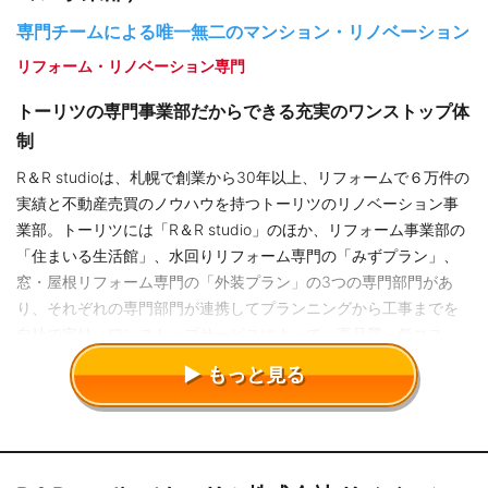
専門チームによる唯一無二のマンション・リノベーション
リフォーム・リノベーション専門
トーリツの専門事業部だからできる充実のワンストップ体
制
R＆R studioは、札幌で創業から30年以上、リフォームで６万件の
実績と不動産売買のノウハウを持つトーリツのリノベーション事
業部。トーリツには「R＆R studio」のほか、リフォーム事業部の
「住まいる生活館」、水回りリフォーム専門の「みずプラン」、
窓・屋根リフォーム専門の「外装プラン」の3つの専門部門があ
り、それぞれの専門部門が連携してプランニングから工事までを
自社で完結。ワンストップサービスによって、高品質、低コス
ト、スムーズで丁寧な施工を実現しています。
もっと見る
専門知識と経験を生かした「チーム力」でオーナーのご希
望を形に
R＆R Studioの家づくりはチームワークの良さが特徴です。1軒１