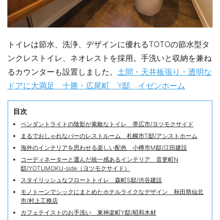
トイレは節水、洗浄、デザインに優れるTOTOの節水型タ
ンクレストイレ、ネオレストを採用。手洗いと収納を兼ね
るカウンターも設置しました。
土間・天井板張り・透明な
ドアに大満足 十勝・広尾町 Y邸 イゼンホーム
目次
ペンダントライトの陰影が素敵なトイレ 帯広市/ヨツモクサイド
まるでおしゃれなバーのレストルーム 札幌市T邸/アシストホーム
海外のインテリアを思わせる楽しい配色 小樽市M邸/江田建設
コーディネーターと選んだ統一感あるインテリア 音更町N
邸/YOTUMOKU-side（ヨツモクサイド）
スタイリッシュなフロートトイレ 森町S邸/渋谷建設
モノトーンでシックにまとめたホテルライクなデザイン 秋田県仙北
市/村上工務店
カフェテイストのお手洗い 東神楽町Y邸/昭和木材