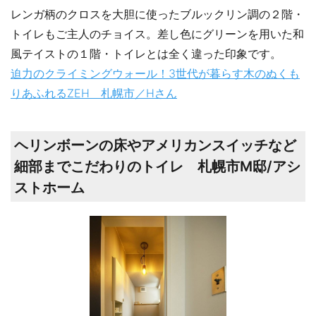
レンガ柄のクロスを大胆に使ったブルックリン調の２階・
トイレもご主人のチョイス。差し色にグリーンを用いた和
風テイストの１階・トイレとは全く違った印象です。
迫力のクライミングウォール！3世代が暮らす木のぬくも
りあふれるZEH 札幌市／Hさん
ヘリンボーンの床やアメリカンスイッチなど
細部までこだわりのトイレ 札幌市M邸/アシ
ストホーム