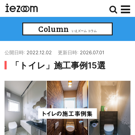
検
メ
Column
索
ニ
いえズーム コラム
ュ
ー
公開日時:
2022.12.02
更新日時:
2026.07.01
「トイレ」施工事例15選