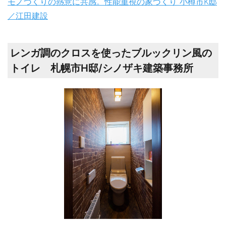
モノづくりの熱意に共感。性能重視の家づくり 小樽市K邸
／江田建設
レンガ調のクロスを使ったブルックリン風の
トイレ 札幌市H邸/シノザキ建築事務所