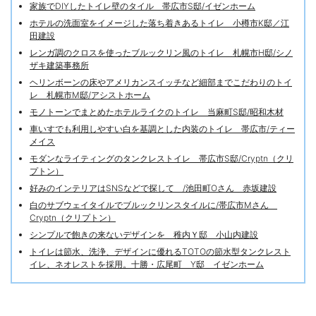
家族でDIYしたトイレ壁のタイル 帯広市S邸/イゼンホーム
ホテルの洗面室をイメージした落ち着きあるトイレ 小樽市K邸／江
田建設
レンガ調のクロスを使ったブルックリン風のトイレ 札幌市H邸/シノ
ザキ建築事務所
ヘリンボーンの床やアメリカンスイッチなど細部までこだわりのトイ
レ 札幌市M邸/アシストホーム
モノトーンでまとめたホテルライクのトイレ 当麻町S邸/昭和木材
車いすでも利用しやすい白を基調とした内装のトイレ 帯広市/ティー
メイス
モダンなライティングのタンクレストイレ 帯広市S邸/Cryptn（クリ
プトン）
好みのインテリアはSNSなどで探して /池田町Оさん 赤坂建設
白のサブウェイタイルでブルックリンスタイルに/帯広市Mさん
Cryptn（クリプトン）
シンプルで飽きの来ないデザインを 稚内Ｙ邸 小山内建設
トイレは節水、洗浄、デザインに優れるTOTOの節水型タンクレスト
イレ、ネオレストを採用。十勝・広尾町 Y邸 イゼンホーム