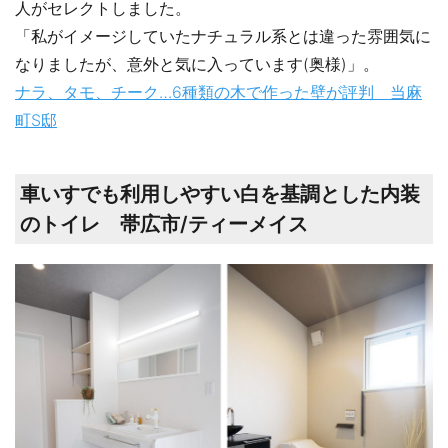
人がセレクトしました。
「私がイメージしていたナチュラル系とは違った雰囲気に
なりましたが、意外と気に入っています(奥様)」。
ナラ、タモ、チーク…6種類の木で作った壁が評判 当麻
町S邸
車いすでも利用しやすい白を基調とした内装
のトイレ 帯広市/ティーメイス