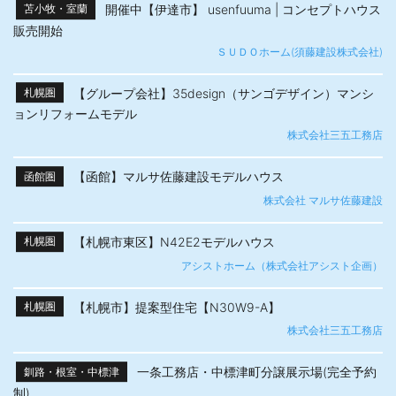
開催中【伊達市】 usenfuuma | コンセプトハウス
苫小牧・室蘭
販売開始
ＳＵＤＯホーム(須藤建設株式会社)
【グループ会社】35design（サンゴデザイン）マンシ
札幌圏
ョンリフォームモデル
株式会社三五工務店
【函館】マルサ佐藤建設モデルハウス
函館圏
株式会社 マルサ佐藤建設
【札幌市東区】N42E2モデルハウス
札幌圏
アシストホーム（株式会社アシスト企画）
【札幌市】提案型住宅【N30W9-A】
札幌圏
株式会社三五工務店
一条工務店・中標津町分譲展示場(完全予約
釧路・根室・中標津
制)