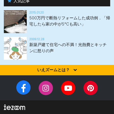
人気記事
2015.01.20
500万円で断熱リフォームした成功例．「帰
宅したら家の中が5℃も高い」
2009.12.28
新築戸建て住宅への不満！光熱費とキッチ
ンに怒りの声
いえズームとは？
家を建てるなら、設計施工力・提案力など「真の実力」を有する
住宅会社を選びませんか？iezoom（いえズーム）は（株）北海道
Facebook
Instagram
YouTube
Pinteres
住宅新聞社が、日頃の住宅業界への取材を元に、優れたハウスメ
チ
ペ
ーカー・工務店を紹介するサイトです。
ャ
ー
ン
ジ