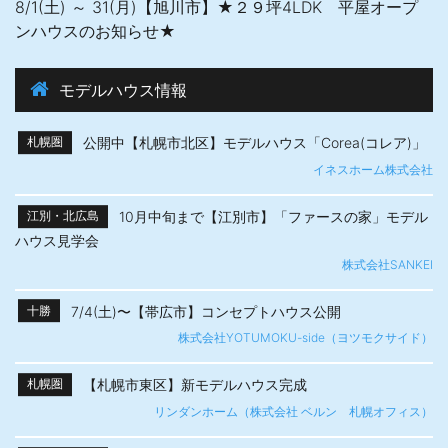
8/1(土) ～ 31(月)【旭川市】★２９坪4LDK 平屋オープ
ンハウスのお知らせ★
モデルハウス情報
公開中【札幌市北区】モデルハウス「Corea(コレア)」
札幌圏
イネスホーム株式会社
10月中旬まで【江別市】「ファースの家」モデル
江別・北広島
ハウス見学会
株式会社SANKEI
7/4(土)〜【帯広市】​コンセプトハウス公開
十勝
株式会社YOTUMOKU-side（ヨツモクサイド）
【札幌市東区】新モデルハウス完成
札幌圏
リンダンホーム（株式会社 ベルン 札幌オフィス）