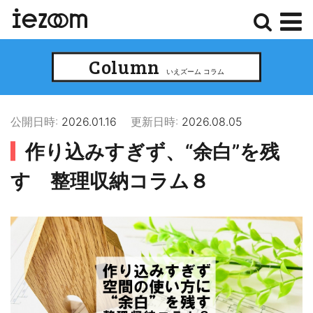
検
メ
Column
索
ニ
いえズーム コラム
ュ
ー
公開日時:
2026.01.16
更新日時:
2026.08.05
作り込みすぎず、“余白”を残
す 整理収納コラム８