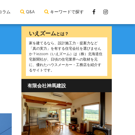
Facebook
Instagram
コラム
Q&A
キーワードで探す
ペ
ー
いえズーム
とは？
ジ
家を建てるなら、設計施工力・提案力など
「真の実力」を有する住宅会社を選びません
か？iezoom（いえズーム）は（株）北海道住
宅新聞社が、日頃の住宅業界への取材を元
に、優れたハウスメーカー・工務店を紹介す
るサイトです。
くり
有限会社神馬建設