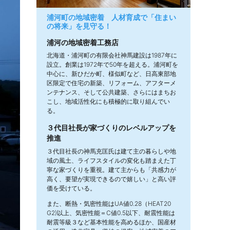
浦河町の地域密着 人材育成で「住まい
の将来」を見守る！
浦河の地域密着工務店
北海道・浦河町の有限会社神馬建設は1987年に
設立。創業は1972年で50年を超える。浦河町を
中心に、新ひだか町、様似町など、日高東部地
区限定で住宅の新築、リフォーム、アフターメ
ンテナンス、そして公共建築、さらにはまちお
こし、地域活性化にも積極的に取り組んでい
る。
３代目社長が家づくりのレベルアップを
推進
３代目社長の神馬充匡氏は建て主の暮らしや地
域の風土、ライフスタイルの変化も踏まえた丁
寧な家づくりを重視。建て主からも「共感力が
高く、要望が実現できるので嬉しい」と高い評
価を受けている。
また、断熱・気密性能はUA値0.28（HEAT20
G2)以上、気密性能＝C値0.5以下、耐震性能は
耐震等級３など基本性能を高めるほか、国産材