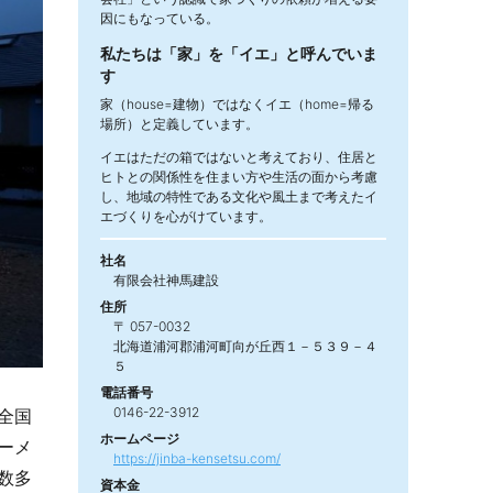
因にもなっている。
私たちは「家」を「イエ」と呼んでいま
す
家（house=建物）ではなくイエ（home=帰る
場所）と定義しています。
イエはただの箱ではないと考えており、住居と
ヒトとの関係性を住まい方や生活の面から考慮
し、地域の特性である文化や風土まで考えたイ
エづくりを心がけています。
社名
有限会社神馬建設
住所
〒 057-0032
北海道浦河郡浦河町向が丘西１－５３９－４
５
電話番号
0146-22-3912
全国
ホームページ
ーメ
https://jinba-kensetsu.com/
数多
資本金