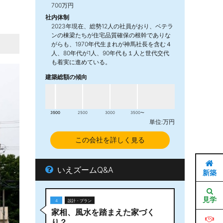
700万円
社内体制
2023年現在、総勢12人の社員がおり、ベテラ
ンの棟梁たちが住宅品質確保の根幹でありな
がらも、1970年代生まれが神馬社長を含む４
人、80年代が1人、90年代も１人と世代交代
も着実に進めている。
建築総額の傾向
2000
1500
2500
3000
3500〜
単位:万円
この会社を詳しく見る
いえズームQ&A
新築
見学
4
設計・プラン
家相、風水を踏まえた家づく
り？