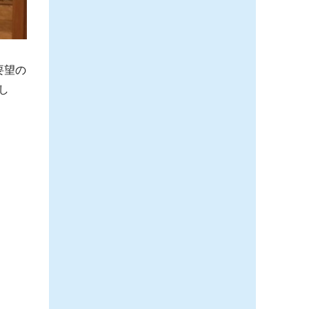
要望の
し