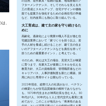
の活用、造作家具・収納の提案、地域密着のア
フターメンテナンス、そしてそれらを支える大
工の育成とスキルアップ、住宅デザインや価格
面でも提案力を強化するための企画住宅の準備
など、社内改革にも熱心に取り組んでいる。
のは、
大工育成は、建て主の家を守り続けるた
めに
高齢化、過疎化により廃業や職人不足が進む住
宅建設業界において「家づくりを担う以上、若
手の人材を養成し続けることが、建て主の住ま
いのアフターメンテナンスなどを責任を持って
担うための最重要ポイント」と考えている。
そのため、例えば大工の場合、見習大工が棟梁
に育つまで、先輩大工が後輩にスキルを伝える
教育方針、大工の資格取得、管理職昇進などの
キャリアパス、人事評価制度を新たに構築。採
用に向けた専用サイト公開も行っている。
2023年現在、総勢12人の社員がおり、ベテラン
の棟梁たちが住宅品質確保の根幹でありながら
も、1970年代生まれが神馬社長を含む４人、80
年代が1人、90年代も１人と世代交代も着実に進
めており、このことが地元から「将来性のある
会社」という認識で家づくりの依頼が増える要