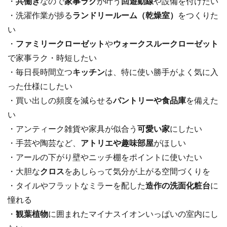
・
共働き
なので
家事ラク
が叶う
回遊動線
や設備を付けたい
・洗濯作業が捗る
ランドリールーム（乾燥室）
をつくりた
い
・
ファミリークローゼット
や
ウォークスルークローゼット
で家事ラク・時短したい
・毎日長時間立つ
キッチン
は、特に使い勝手がよく気に入
った仕様にしたい
・買い出しの頻度を減らせる
パントリーや食品庫
を備えた
い
・アンティーク雑貨や家具が似合う
可愛い家
にしたい
・手芸や陶芸など、
アトリエや趣味部屋
がほしい
・アールの下がり壁やニッチ棚をポイントに使いたい
・大胆な
クロス
をあしらって気分が上がる空間づくりを
・タイルやフラットなミラーを配した
造作の洗面化粧台
に
憧れる
・
観葉植物
に囲まれたマイナスイオンいっぱいの室内にし