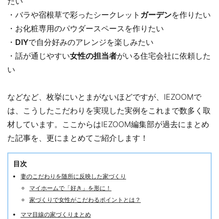
たい
・バラや宿根草で彩ったシークレット
ガーデン
を作りたい
・お化粧専用のパウダースペースを作りたい
・
DIY
で自分好みのアレンジを楽しみたい
・話が通じやすい
女性の担当者
がいる住宅会社に依頼した
い
などなど、枚挙にいとまがないほどですが、IEZOOMで
は、こうしたこだわりを実現した実例をこれまで数多く取
材しています。ここからはIEZOOM編集部が過去にまとめ
た記事を、更にまとめてご紹介します！
目次
妻のこだわりを随所に反映した家づくり
マイホームで「好き」を形に！
家づくりで女性がこだわるポイントとは？
ママ目線の家づくりまとめ