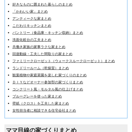
好きなものに囲まれた暮らしのまとめ
「かわいい家」まとめ
アンティークな家まとめ
こだわりキッチンまとめ
パントリー（食品庫・キッチン収納）まとめ
洗面化粧台の工夫まとめ
共働き家族の家事ラクな家まとめ
回遊動線・工夫した間取りの家まとめ
ファミリークローゼット（ウォークスルークローゼット）まとめ
ランドリールーム（乾燥室）まとめ
観葉植物や家庭菜園を楽しむ家づくりのまとめ
ＤＩＹなどオーナー参加型の家づくりまとめ
コンクリート風・モルタル風の仕上げまとめ
ブルーグレーを使った家まとめ
壁紙（クロス）を工夫した家まとめ
女性担当者に相談できる住宅会社まとめ
ママ目線の家づくりまとめ