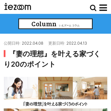
検
メ
Column
索
ニ
いえズーム コラム
ュ
ー
公開日時:
2022.04.08
更新日時:
2022.04.13
『妻の理想』を叶える家づく
り20のポイント