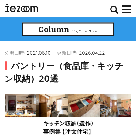
検
メ
Column
索
ニ
いえズーム コラム
ュ
ー
公開日時:
2021.06.10
更新日時:
2026.04.22
パントリー（食品庫・キッチ
ン収納）20選