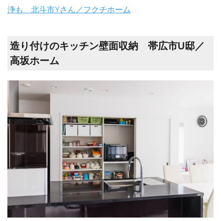
浄も 北斗市Yさん／フクチホーム
造り付けのキッチン壁面収納 帯広市U邸／
高坂ホーム