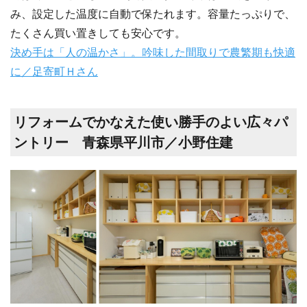
み、設定した温度に自動で保たれます。容量たっぷりで、
たくさん買い置きしても安心です。
決め手は「人の温かさ」。吟味した間取りで農繁期も快適
に／足寄町Ｈさん
リフォームでかなえた使い勝手のよい広々パ
ントリー 青森県平川市／小野住建