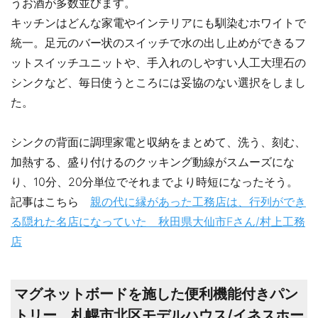
うお酒が多数並びます。
キッチンはどんな家電やインテリアにも馴染むホワイトで
統一。足元のバー状のスイッチで水の出し止めができるフ
ットスイッチユニットや、手入れのしやすい人工大理石の
シンクなど、毎日使うところには妥協のない選択をしまし
た。
シンクの背面に調理家電と収納をまとめて、洗う、刻む、
加熱する、盛り付けるのクッキング動線がスムーズにな
り、10分、20分単位でそれまでより時短になったそう。
記事はこちら
親の代に縁があった工務店は、行列ができ
る隠れた名店になっていた 秋田県大仙市Fさん/村上工務
店
マグネットボードを施した便利機能付きパン
トリー 札幌市北区モデルハウス/イネスホー