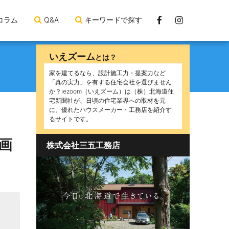
Facebook
Instagram
コラム
Q&A
キーワードで探す
ペ
ー
いえズーム
とは？
ジ
家を建てるなら、設計施工力・提案力など
「真の実力」を有する住宅会社を選びません
か？iezoom（いえズーム）は（株）北海道住
宅新聞社が、日頃の住宅業界への取材を元
に、優れたハウスメーカー・工務店を紹介す
るサイトです。
画
株式会社三五工務店