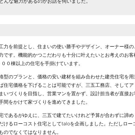
どんな魅力があるのかお話を伺いました。
工力を前提とし、住まいの使い勝手やデザイン、オーナー様の
力です。機能的かつこだわりも十分に叶えたいとお考えのお客
０００棟以上の住宅を手掛けています。
格型のプランと、価格の安い建材を組み合わせた建売住宅を用
ば住宅価格を下げることは可能ですが、三五工務店、そしてア
まいづくりを目指し、営業マンを置かず、設計担当者が直接お
手間をかけて家づくりを進めてきました。
宅であるがゆえに、三五で建てたいけれど予算が合わずに諦め
けるローコスト住宅としてtaloを企画しました。ただしロー
ものでなくてはなりません。