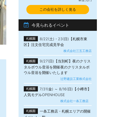
この会社を詳しく見る
今見られるイベント
8/22(土)・23(日)【札幌市東
札幌圏
区】注文住宅完成見学会
株式会社三五工務店
9/27(日)【当別町】夜のクリス
札幌圏
タルボウル音浴を開催夜のクリスタルボ
ウル音浴を開催いたします
辻野建設工業株式会社
7/31(金) ～ 8/16(日)【小樽市】
札幌圏
人気モデルOPENHOUSE
株式会社一条工務店
一条工務店・札幌エリアの開催
札幌圏