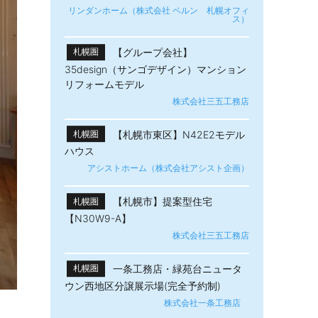
リンダンホーム（株式会社 ベルン 札幌オフィ
ス）
【グループ会社】
札幌圏
35design（サンゴデザイン）マンション
リフォームモデル
株式会社三五工務店
【札幌市東区】N42E2モデル
札幌圏
ハウス
アシストホーム（株式会社アシスト企画）
【札幌市】提案型住宅
札幌圏
【N30W9-A】
株式会社三五工務店
一条工務店・緑苑台ニュータ
札幌圏
ウン西地区分譲展示場(完全予約制)
株式会社一条工務店