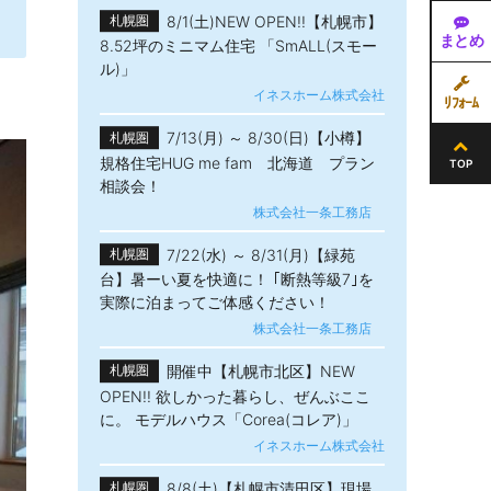
8/1(土)NEW OPEN!!【札幌市】
札幌圏
まとめ
8.52坪のミニマム住宅 「SmALL(スモー
ル)」
イネスホーム株式会社
ﾘﾌｫｰﾑ
7/13(月) ～ 8/30(日)【小樽】
札幌圏
規格住宅HUG me fam 北海道 プラン
TOP
相談会！
株式会社一条工務店
7/22(水) ～ 8/31(月)【緑苑
札幌圏
台】暑ーい夏を快適に！ ｢断熱等級7｣を
実際に泊まってご体感ください！
株式会社一条工務店
開催中【札幌市北区】NEW
札幌圏
OPEN!! 欲しかった暮らし、ぜんぶここ
に。 モデルハウス「Corea(コレア)」
イネスホーム株式会社
8/8(土)【札幌市清田区】現場
札幌圏