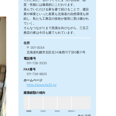
質・性能には徹底的にこだわります。
喜んでいただける家を建て続けることで、建設
業や林業といった産業も北海道の自然環境も持
続し、私たち工務店の技術が後世に受け継がれ
ていく。
そんなつながりまで意識を向けながら、三五工
務店の家は今日も建てられています。
住所
〒 001-0034
北海道札幌市北区北34条西10丁目6番21号
電話番号
011-726-3535
FAX番号
011-736-9835
ホームページ
https://www.kk35.jp/
建築総額の傾向
2000
1500
2500
3000
3500〜
単位:万円