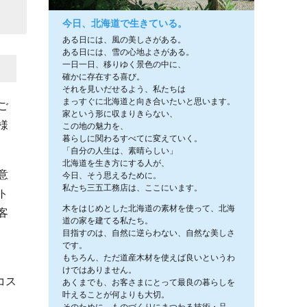
今日、北海道で生きている。
ある日には、風の美しさがある。
ある日には、雪の心地よさがある。
一日一日、移りゆく景色の中に、
確かに存在する喜び。
それを見いだせるよう、私たちは
まっすぐに北海道と向き合いたいと思います。
ご
家という形に収まりきらない、
様
この地の魅力を、
暮らしに関わるすべてに変えていく。
「自分の人生は、素晴らしい」
北海道を生き方にする人が、
意
今日、そう思えるために。
私たち三五工務店は、ここにいます。
ト
木をはじめとした北海道の素材を使って、北海
客
道の家を建てる私たち。
目指すのは、自然に逆らわない、自然な美しさ
です。
もちろん、ただ道産木材を使えば良いというわ
けではありません。
コス
あくまでも、お客さまにとって最良の暮らしを
叶えることが何よりも大切。
そのために、ものづくりにまつわる技術・品