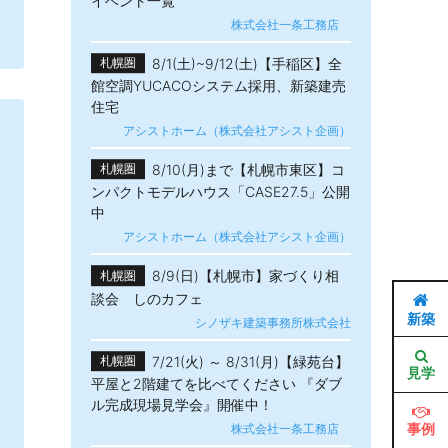
イベント一覧
株式会社一条工務店
8/1(土)~9/12(土)【手稲区】全
札幌圏
館空調YUCACOシステム採用、新築建売
住宅
アシストホーム（株式会社アシスト企画）
8/10(月)まで【札幌市東区】コ
札幌圏
ンパクトモデルハウス「CASE27.5」公開
中
アシストホーム（株式会社アシスト企画）
8/9(日)【札幌市】家づくり相
札幌圏
談会 しのカフェ
新築
シノザキ建築事務所株式会社
7/21(火) ～ 8/31(月)【緑苑台】
札幌圏
見学
平屋と2階建てを比べてください 『ダブ
ル完成現場見学会』開催中！
事例
株式会社一条工務店