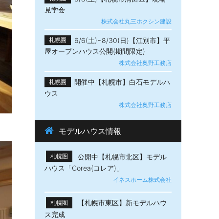
見学会
株式会社丸三ホクシン建設
6/6(土)~8/30(日)【江別市】平
札幌圏
屋オープンハウス公開(期間限定)
株式会社奥野工務店
開催中【札幌市】白石モデルハ
札幌圏
ウス
株式会社奥野工務店
モデルハウス情報
公開中【札幌市北区】モデル
札幌圏
ハウス「Corea(コレア)」
イネスホーム株式会社
【札幌市東区】新モデルハウ
札幌圏
ス完成