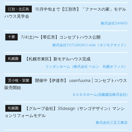
10月中旬まで【江別市】「ファースの家」モデル
江別・北広島
ハウス見学会
株式会社SANKEI
7/4(土)〜【帯広市】​コンセプトハウス公開
十勝
株式会社YOTUMOKU-side（ヨツモクサイド）
【札幌市東区】新モデルハウス完成
札幌圏
リンダンホーム（株式会社 ベルン 札幌オフィス）
開催中【伊達市】 usenfuuma | コンセプトハウス
苫小牧・室蘭
販売開始
ＳＵＤＯホーム(須藤建設株式会社)
【グループ会社】35design（サンゴデザイン）マンシ
札幌圏
ョンリフォームモデル
株式会社三五工務店