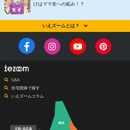
けはママ友への妬み！？
いえズームとは？
家を建てるなら、設計施工力・提案力など「真の実力」を有する
住宅会社を選びませんか？iezoom（いえズーム）は（株）北海道
Facebook
Instagram
YouTube
Pinteres
住宅新聞社が、日頃の住宅業界への取材を元に、優れたハウスメ
チ
ペ
ーカー・工務店を紹介するサイトです。
ャ
ー
ン
ジ
ネ
Q&A
ル
住宅団体で探す
いえズームコラム