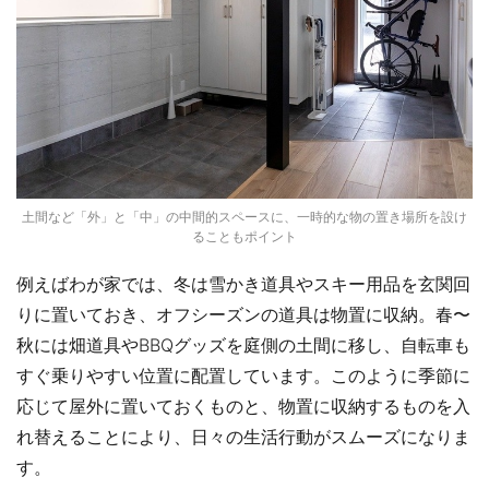
土間など「外」と「中」の中間的スペースに、一時的な物の置き場所を設け
ることもポイント
例えばわが家では、冬は雪かき道具やスキー用品を玄関回
りに置いておき、オフシーズンの道具は物置に収納。春〜
秋には畑道具やBBQグッズを庭側の土間に移し、自転車も
すぐ乗りやすい位置に配置しています。このように季節に
応じて屋外に置いておくものと、物置に収納するものを入
れ替えることにより、日々の生活行動がスムーズになりま
す。