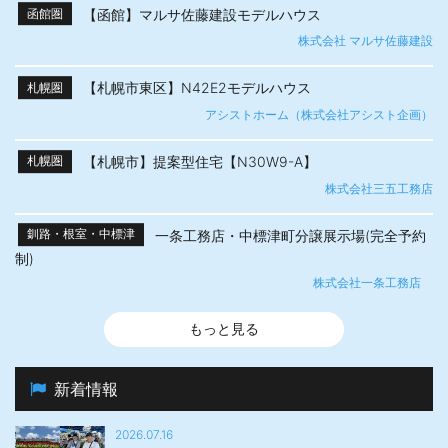
【函館】マルサ佐藤建設モデルハウス
函館圏
株式会社 マルサ佐藤建設
【札幌市東区】N42E2モデルハウス
札幌圏
アシストホーム（株式会社アシスト企画）
【札幌市】提案型住宅【N30W9-A】
札幌圏
株式会社三五工務店
一条工務店・中標津町分譲展示場(完全予約
釧路・根室・中標津
制)
株式会社一条工務店
もっと見る
新着情報
2026.07.16