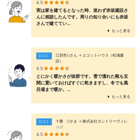
4.5
実は家を建てるとなった時、迷わず赤坂建設さ
んに相談したんです。周りの知り合いにも赤坂
さんで建ててい…
もっと見る
江別市Uさん → エコットハウス（松浦建
口コミ
設）
4.5
とにかく暖かさが抜群です。雪で濡れた靴も玄
関に置いておけばすぐに乾きますし、冬でも風
呂場まで暖か。…
もっと見る
十勝 Оさま → 株式会社カントリーヴィレ
口コミ
ッジ
4.5