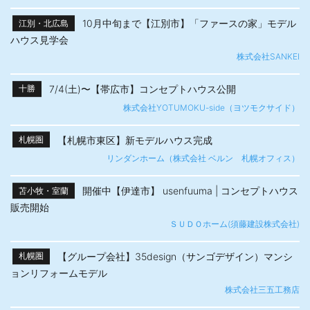
10月中旬まで【江別市】「ファースの家」モデル
江別・北広島
ハウス見学会
株式会社SANKEI
7/4(土)〜【帯広市】​コンセプトハウス公開
十勝
株式会社YOTUMOKU-side（ヨツモクサイド）
【札幌市東区】新モデルハウス完成
札幌圏
リンダンホーム（株式会社 ベルン 札幌オフィス）
開催中【伊達市】 usenfuuma | コンセプトハウス
苫小牧・室蘭
販売開始
ＳＵＤＯホーム(須藤建設株式会社)
【グループ会社】35design（サンゴデザイン）マンシ
札幌圏
ョンリフォームモデル
株式会社三五工務店