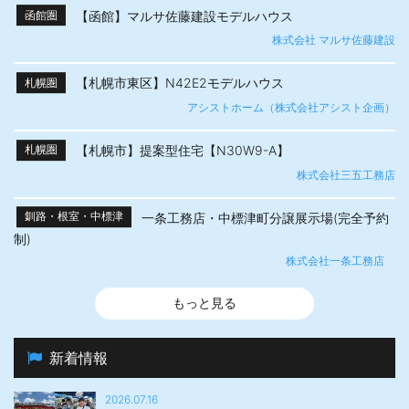
【函館】マルサ佐藤建設モデルハウス
函館圏
株式会社 マルサ佐藤建設
【札幌市東区】N42E2モデルハウス
札幌圏
アシストホーム（株式会社アシスト企画）
【札幌市】提案型住宅【N30W9-A】
札幌圏
株式会社三五工務店
一条工務店・中標津町分譲展示場(完全予約
釧路・根室・中標津
制)
株式会社一条工務店
もっと見る
新着情報
2026.07.16