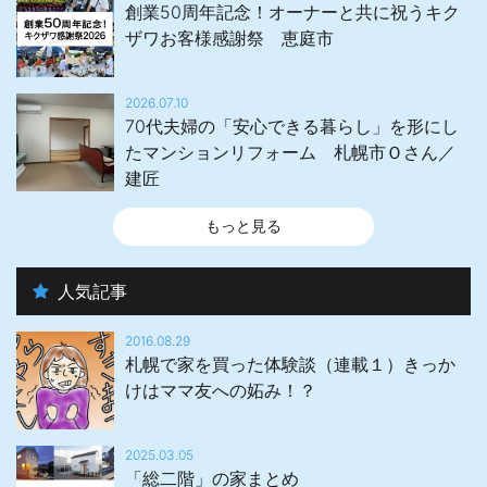
創業50周年記念！オーナーと共に祝うキク
ザワお客様感謝祭 恵庭市
2026.07.10
70代夫婦の「安心できる暮らし」を形にし
たマンションリフォーム 札幌市Ｏさん／
建匠
もっと見る
人気記事
2016.08.29
札幌で家を買った体験談（連載１）きっか
けはママ友への妬み！？
2025.03.05
「総二階」の家まとめ