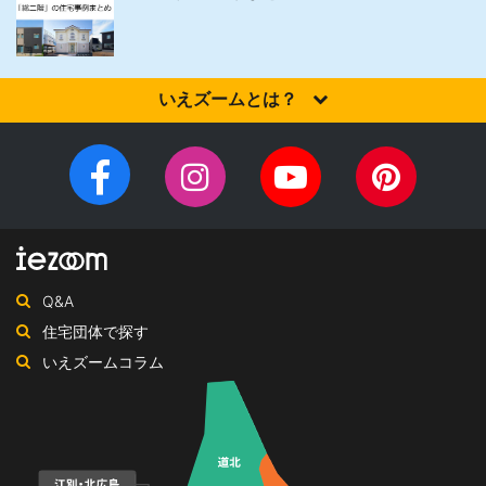
いえズームとは？
家を建てるなら、設計施工力・提案力など「真の実力」を有する
住宅会社を選びませんか？iezoom（いえズーム）は（株）北海道
Facebook
Instagram
YouTube
Pinteres
住宅新聞社が、日頃の住宅業界への取材を元に、優れたハウスメ
チ
ペ
ーカー・工務店を紹介するサイトです。
ャ
ー
ン
ジ
ネ
Q&A
ル
住宅団体で探す
いえズームコラム