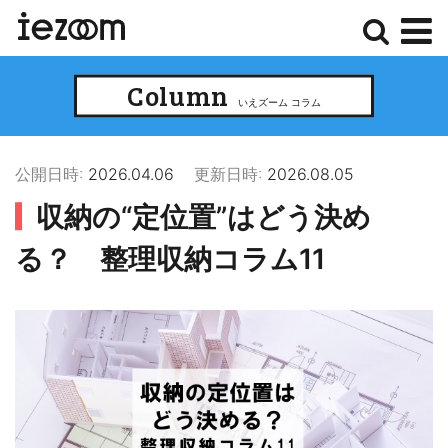
検
メ
Column
索
ニ
いえズーム コラム
ュ
ー
公開日時:
2026.04.06
更新日時:
2026.08.05
収納の“定位置”はどう決め
る？ 整理収納コラム11