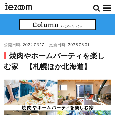
検
メ
Column
索
ニ
いえズーム コラム
ュ
ー
公開日時:
2022.03.17
更新日時:
2026.06.01
焼肉やホームパーティを楽し
む家 【札幌ほか北海道】