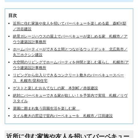
目次
近所に住む家族や友人を招いてバーベキューを楽しめる庭 森町K邸
／渋谷建設
絶景ガレージハウスの屋上でバーベキューが楽しめる家 札幌市／ア
ウラ建築設計事務所
ホームパーティーができる土間とつながるウッドデッキ 北広島市／
丸三ホクシン建設
大空間のリビングでホームパーティを仲間と楽しむ暮らし 札幌市/ア
ウラ建築設計事務所
リビングから出入りできるコンクリート敷きのバーベキュースペー
ス 札幌市/晃和住宅
ゲストと楽しむおもてなしの家 本別町／赤坂建設
絶対にバーベキューできる家が欲しい！を予算内で実現 札幌／リヴ
スタイル
菜園に囲まれ集う田園生活を楽しむ家
タイル敷きの窓辺で室内バーベキューを 札幌市／江田建設
近所に住む家族や友人を招いてバーベキュー