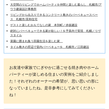
大空間のリビングでホームパーティを仲間と楽しむ暮らし 札幌市/ア
ウラ建築設計事務所
リビングから出入りできるコンクリート敷きのバーベキュースペー
ス 札幌市/晃和住宅
ゲストと楽しむおもてなしの家 本別町／赤坂建設
絶対にバーベキューできる家が欲しい！を予算内で実現 札幌／リヴ
スタイル
菜園に囲まれ集う田園生活を楽しむ家
タイル敷きの窓辺で室内バーベキューを 札幌市／江田建設
お友達や家族でにぎやかに過ごせる焼き肉やホーム
パーティーが楽しめる住まいの実例をご紹介しまし
た！それぞれのオーナーの希望が、思い思いの形に
なっていましたね。是非参考にしてみてください
ね！