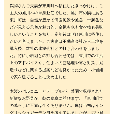
鶴岡さんご夫妻が東川町へ移住したきっかけは、ご
主人の旭川への単身赴任でした。旭川市の隣にある
東川町は、自然が豊かで田園風景や旭岳、十勝岳な
どが見える景色が魅力的。空気も水も食べ物も美味
しいということを知り、定年後はぜひ東川に移住し
たいと考えました。ご夫妻は不動産会社から土地を
購入後、数社の建築会社との打ち合わせをしまし
た。特に小岩組との打ち合わせでは、東川での生活
上のアドバイスや、住まいの雪処理や寒さ対策、庭
造りなどに関する提案なども良かったため、小岩組
で家を建てることに決めました。
木製のバルコニーとテーブルが。菜園で収穫された
新鮮なお野菜が、朝の食卓に並びます。「東川町で
の暮らしに不満は全くありません。庭は当初はイン
グリッシュガーデン風を考えていましたが、広い庭