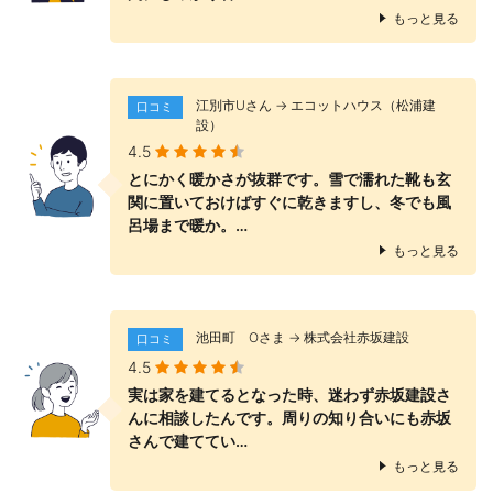
もっと見る
江別市Uさん → エコットハウス（松浦建
口コミ
設）
4.5
とにかく暖かさが抜群です。雪で濡れた靴も玄
関に置いておけばすぐに乾きますし、冬でも風
呂場まで暖か。…
もっと見る
池田町 Оさま → 株式会社赤坂建設
口コミ
4.5
実は家を建てるとなった時、迷わず赤坂建設さ
んに相談したんです。周りの知り合いにも赤坂
さんで建ててい…
もっと見る