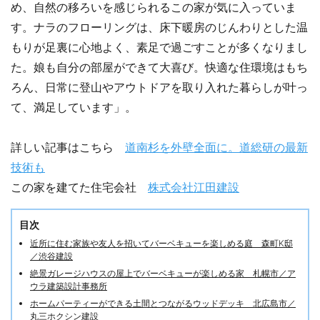
め、自然の移ろいを感じられるこの家が気に入っていま
す。ナラのフローリングは、床下暖房のじんわりとした温
もりが足裏に心地よく、素足で過ごすことが多くなりまし
た。娘も自分の部屋ができて大喜び。快適な住環境はもち
ろん、日常に登山やアウトドアを取り入れた暮らしが叶っ
て、満足しています」。
詳しい記事はこちら
道南杉を外壁全面に。道総研の最新
技術も
この家を建てた住宅会社
株式会社江田建設
目次
近所に住む家族や友人を招いてバーベキューを楽しめる庭 森町K邸
／渋谷建設
絶景ガレージハウスの屋上でバーベキューが楽しめる家 札幌市／ア
ウラ建築設計事務所
ホームパーティーができる土間とつながるウッドデッキ 北広島市／
丸三ホクシン建設