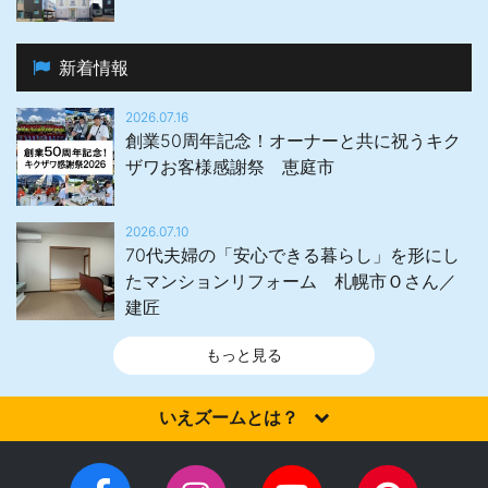
新着情報
2026.07.16
創業50周年記念！オーナーと共に祝うキク
ザワお客様感謝祭 恵庭市
2026.07.10
70代夫婦の「安心できる暮らし」を形にし
たマンションリフォーム 札幌市Ｏさん／
建匠
もっと見る
いえズームとは？
家を建てるなら、設計施工力・提案力など「真の実力」を有する
住宅会社を選びませんか？iezoom（いえズーム）は（株）北海道