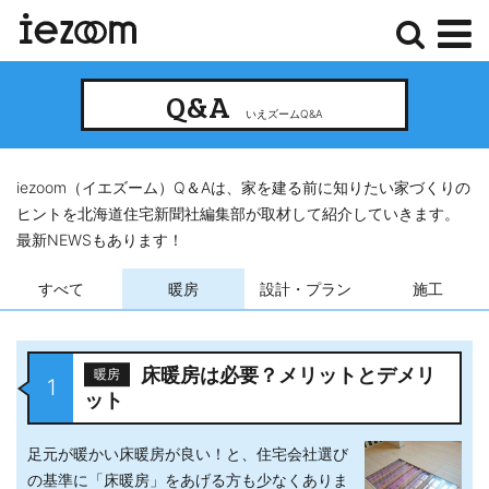
検
メ
Q&A
索
ニ
いえズームQ&A
ュ
ー
iezoom（イエズーム）Q＆Aは、家を建る前に知りたい家づくりの
ヒントを北海道住宅新聞社編集部が取材して紹介していきます。
最新NEWSもあります！
すべて
暖房
設計・プラン
施工
床暖房は必要？メリットとデメリ
暖房
1
ット
足元が暖かい床暖房が良い！と、住宅会社選び
の基準に「床暖房」をあげる方も少なくありま