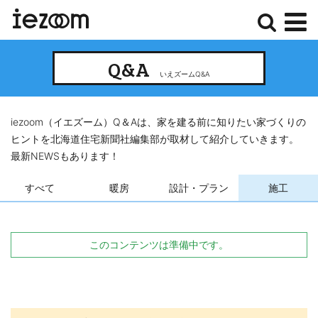
検
メ
Q&A
索
ニ
いえズームQ&A
ュ
ー
iezoom（イエズーム）Q＆Aは、家を建る前に知りたい家づくりの
ヒントを北海道住宅新聞社編集部が取材して紹介していきます。
最新NEWSもあります！
すべて
暖房
設計・プラン
施工
このコンテンツは準備中です。