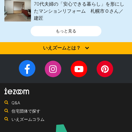
70代夫婦の「安心できる暮らし」を形にし
たマンションリフォーム 札幌市Ｏさん／
建匠
もっと見る
いえズームとは？
家を建てるなら、設計施工力・提案力など「真の実力」を有する
住宅会社を選びませんか？iezoom（いえズーム）は（株）北海道
Facebook
Instagram
YouTube
Pinteres
住宅新聞社が、日頃の住宅業界への取材を元に、優れたハウスメ
チ
ペ
ーカー・工務店を紹介するサイトです。
ャ
ー
ン
ジ
ネ
Q&A
ル
住宅団体で探す
いえズームコラム