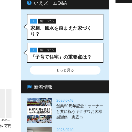
いえズームQ&A
4
設計・プラン
家相、風水を踏まえた家づく
り？
2
設計・プラン
「子育て住宅」の重要点は？
もっと見る
新着情報
2026.07.16
創業50周年記念！オーナー
と共に祝うキクザワお客様
感謝祭 恵庭市
4000〜
位:万円
2026.07.10