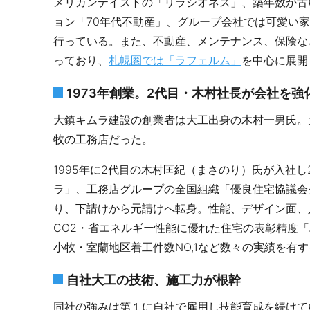
メリカンテイストの「リラシオネス」、築年数が古
ョン「70年代不動産」、グループ会社では可愛い
行っている。また、不動産、メンテナンス、保険な
っており、
札幌圏では「ラフェルム」
を中心に展開
1973年創業。2代目・木村社長が会社を強
大鎮キムラ建設の創業者は大工出身の木村一男氏。
牧の工務店だった。
1995年に2代目の木村匡紀（まさのり）氏が入社
ラ」、工務店グループの全国組織「優良住宅協議会
り、下請けから元請けへ転身。性能、デザイン面、
CO2・省エネルギー性能に優れた住宅の表彰精度「
小牧・室蘭地区着工件数NO,1など数々の実績を有
自社大工の技術、施工力が根幹
同社の強みは第１に自社で雇用し技能育成を続けて