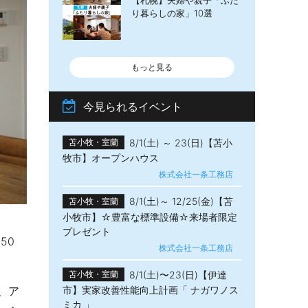
【札幌】夫婦や親子「ふた
り暮らしの家」10選
もっと見る
今見られるイベント
8/1(土) ～ 23(日)【苫小
苫小牧・室蘭
牧市】オープンハウス
株式会社一条工務店
8/1(土)～ 12/25(金)【苫
苫小牧・室蘭
小牧市】☆豊富な標準設備☆来場者限定
プレゼント
50
株式会社一条工務店
8/1(土)〜23(日)【伊達
苫小牧・室蘭
、ア
市】実家改善性能向上計画「 ナガワノス
ミカ 」