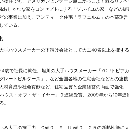
い物件でも、アメリカンビンテージ風にかっこよく蘇るリノベ
家&おしゃれな家をコンセプトにする「ソレイユの家」などの提
どの事業に加え、アンティーク住宅「ラフェルム」の本部運営
している。
化
大手ハウスメーカーの下請け会社として大工40名以上を擁す
し24歳で社長に就任。旭川の大手ハウスメーカー「YOUトピア
グレートビルダーズ」、など全国各地の住宅会社などとの連携
人材育成や社会貢献など、住宅品質と企業経営の両面で強化。
ハウス・オブ・ザ・イヤー」９連続受賞、2009年から10年連
する。
いる大工の施工力。Ｑ値０．９、Ua値０．２５の断熱性能に