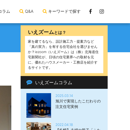
Facebook
Instagram
コラム
Q&A
キーワードで探す
ペ
ー
いえズーム
とは？
ジ
家を建てるなら、設計施工力・提案力など
「真の実力」を有する住宅会社を選びません
か？iezoom（いえズーム）は（株）北海道住
宅新聞社が、日頃の住宅業界への取材を元
に、優れたハウスメーカー・工務店を紹介す
るサイトです。
いえズームコラム
2025.03.14
旭川で実現したこだわりの
注文住宅実例
2022.04.18