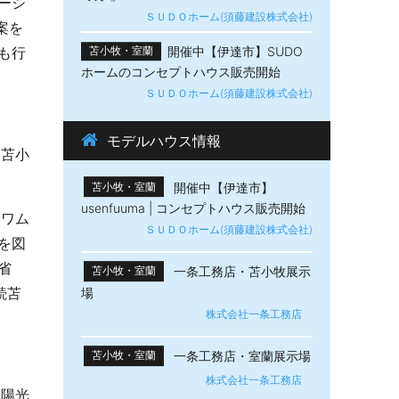
ーシ
ＳＵＤＯホーム(須藤建設株式会社)
案を
も行
開催中【伊達市】SUDO
苫小牧・室蘭
ホームのコンセプトハウス販売開始
ＳＵＤＯホーム(須藤建設株式会社)
モデルハウス情報
る苫小
開催中【伊達市】
苫小牧・室蘭
usenfuuma | コンセプトハウス販売開始
カワム
ＳＵＤＯホーム(須藤建設株式会社)
を図
省
一条工務店・苫小牧展示
苫小牧・室蘭
続苫
場
株式会社一条工務店
一条工務店・室蘭展示場
苫小牧・室蘭
株式会社一条工務店
太陽光