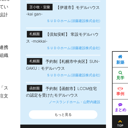
てい
【伊達市】モデルハウス
苫小牧・室蘭
-kai gan-
設計
ＳＵＤＯホーム(須藤建設株式会社)
【倶知安町】 常設モデルハウ
札幌圏
ス -mokkai-
連携
ＳＵＤＯホーム(須藤建設株式会社)
組織
予約制【札幌市中央区】SUN-
札幌圏
新築
GAKU：モデルハウス
ＳＵＤＯホーム(須藤建設株式会社)
見学
「ス
予約制【函館市】LCCM住宅
函館圏
事例
の認定を受けたモデルハウス
注文
ノースランドホーム・山野内建設
まとめ
もっと見る
TOP