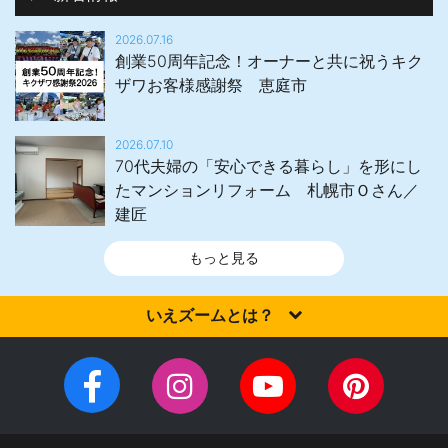
2026.07.16
創業50周年記念！オーナーと共に祝うキク
ザワお客様感謝祭 恵庭市
2026.07.10
70代夫婦の「安心できる暮らし」を形にし
たマンションリフォーム 札幌市Ｏさん／
建匠
もっと見る
いえズームとは？
家を建てるなら、設計施工力・提案力など「真の実力」を有する
住宅会社を選びませんか？iezoom（いえズーム）は（株）北海道
Facebook
Instagram
YouTube
Pinteres
住宅新聞社が、日頃の住宅業界への取材を元に、優れたハウスメ
チ
ペ
ーカー・工務店を紹介するサイトです。
ャ