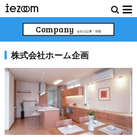
検
メ
Company
索
ニ
会社の記事・情報
ュ
ー
株式会社ホーム企画