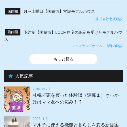
月～土曜日【函館市】常設モデルハウス
函館圏
株式会社北渡建設
予約制【函館市】LCCM住宅の認定を受けたモデルハウ
函館圏
ス
ノースランドホーム・山野内建設
もっと見る
人気記事
2016.08.29
札幌で家を買った体験談（連載１）きっか
けはママ友への妬み！？
2025.11.16
マルチに使える機能と暮らしを彩る新提案